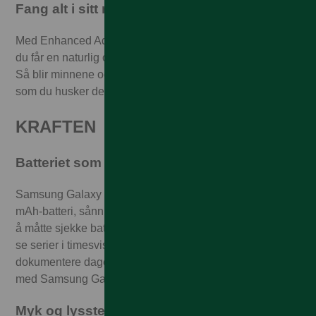
Fang alt i sitt rette element
Med Enhanced Adaptive Pixel kan du enkelt sørge for at
du får en naturlig og korrekt fargetone i alle dine bilder.
Så blir minnene og opplevelsene dine bevart akkurat
som du husker dem.
KRAFTEN
Batteriet som tilpasser seg deg
Samsung Galaxy S24 er utrustet med et kraftig 4000
mAh-batteri, sånn at du kan gjøre det du vil lenge – uten
å måtte sjekke batteriprosenten. Med andre ord kan du
se serier i timesvis, spille favorittspillet ditt og
dokumentere dagen din med kameraet – mye lengre enn
med Samsung Galaxy S23-serien.
Myk og lyssterk skjermopplevelse