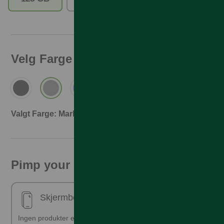
Velg Farge
Valgt Farge: Marble Gray
Pimp your phone!
Skjermbeskyttelse - ferdig påsatt
Ingen produkter er valgt