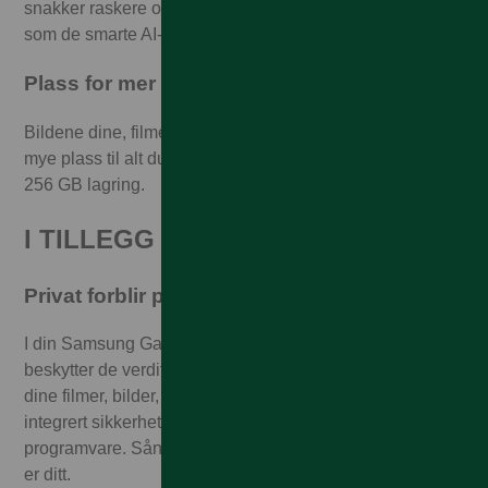
snakker raskere oppkobling, forbindelse og tilgang til alt
som de smarte AI-funksjonene har å tilby.
Plass for mer av alt
Bildene dine, filmer og favorittserier – selvsagt finnes det
mye plass til alt du liker. Samsung Galaxy S24 har opp til
256 GB lagring.
I TILLEGG
Privat forblir privat med Samsung Knox
I din Samsung Galaxy S24 finnes Samsung Knox som
beskytter de verdifulle og personlige minnene dine. Alle
dine filmer, bilder, filer og data er beskyttet takket være
integrert sikkerhet i flere lag – fra hardware til
programvare. Sånn at bare du skal kunne få tak i det som
er ditt.