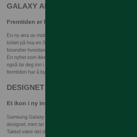
GALAXY AI
Fremtiden er her – i dag
En ny æra av mobiltelefoner er her. Galaxy AI endrer
bildet på hva en Samsungmobiltelefon kan gjøre, og
forandrer hvordan vi skaper, connecter og kommuniserer.
En nyhet som ikke bare forandrer hverdagen din, men
også tar deg inn i en ny æra slik at du kan oppleve hva
fremtiden har å by på – i dag.
DESIGNET
Et ikon i ny innpakning
Samsung Galaxy S24 bygger på det ikoniske S23-
designet, men tar premiumfølelsen opp enda et hakk.
Takket være det slanke designet, kant-til-kant-skjermen