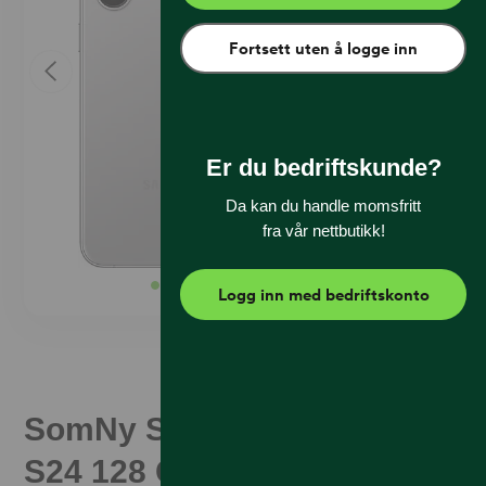
Fortsett uten å logge inn
Er du bedriftskunde?
Da kan du handle momsfritt
fra vår nettbutikk!
Logg inn med bedriftskonto
SomNy Samsung Galaxy
S24 128 GB Marble Gray (B)