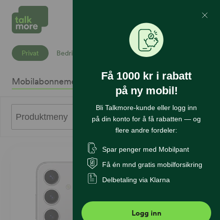
Mine Sider
Søk
Privat
Bedrift
Få 1000 kr i rabatt
Mobilabonnement
Mobiltelefoner
Internett
Sikkerhet
K
på ny mobil!
Bli Talkmore-kunde eller logg inn
0
Produktmeny
på din konto for å få rabatten — og
flere andre fordeler:
Spar penger med Mobilpant
Få én mnd gratis mobilforsikring
Delbetaling via Klarna
Logg inn