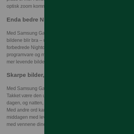
optisk zoom kommer du nærmere det som er viktig.
Enda bedre Nightography
Med Samsung Galaxy S24 kan du være sikker på at
bildene blir bra – uansett lysforhold. Takket være vår
forbedrede Nightography-teknologi, skjerpet
programvare og mer lysinnslipp får du større skarphet og
mer levende bilder i dine fotografier.
Skarpe bilder, selv når det er mørkt
Med Samsung Galaxy S24 mister du aldri et øyeblikk.
Takket være den utrolige kamerasensoren kan du fange
dagen, og natten, selv om det er veldig mørkt der du er.
Med andre ord kan du ta like episke bilder under
middagen med levende lys som når du henger i parken
med vennene dine.