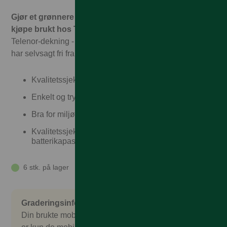
Gjør et grønnere valg og spar penger. Det er trygt å
kjøpe brukt hos Talkmore!
Hos oss får du garantert full
Telenor-dekning - til Talkmorepriser, ingen binding, og vi
har selvsagt fri frakt og rask levering
Kvalitetssjekket
Enkelt og trygt
Bra for miljøet
Kvalitetssjekket, garantert over 80%
batterikapasitet
6 stk. på lager
Graderingsinformasjon
Din brukte mobil er nøye sjekket og kontrollert. Det