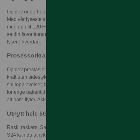
Opplev underholdning slik den var ment til å oppleves.
Med vår lyseste skjermstyrke noensinne, i kombinasjon
med opp til 120 Hz adaptiv oppdateringsfrekvens, kan du
se din favorittunderholdning i nytt lys og se frem mot en
lysere hverdag.
Prosessorkraft som tøyer grensene
Opplev prestasjoner utenom det vanlige, som gir deg en
kraft uten sidestykke. Alt for at du skal kunne makse dine
spillopplevelser, få fullstendig utbytte av AI-funksjonene,
forlenge batteritiden din og få en smidig opplevelse hvor
alt bare flyter. Akkurat som det skal.
Utnytt hele 5G-kraften
Rask, raskere, Samsung Galaxy S24. Med 5G og Galaxy
S24 kan du utnytte den utrolige hastigheten til fulle. Vi