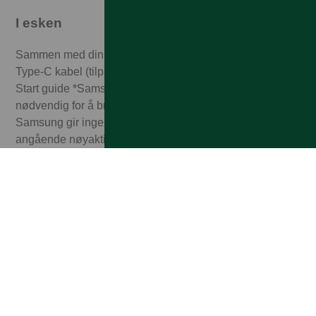
I esken
Sammen med din Samsung Galaxy S24 får du: USB
Type-C kabel (tilpasset opp til 25 W) Uttaksnål Quick
Start guide *Samsung-kontoinnlogging kan være
nødvendig for å bruke visse Samsung AI-funksjoner.
Samsung gir ingen løfter, forsikringer eller garantier
angående nøyaktigheten, fullstendigheten eller
påliteligheten til utdata levert av AI-funksjoner.
Tilleggskostnader kan påløpe for enkelte AI-funksjoner.
Galaxy AI-funksjoner vil tilbys uten kostnad til minst
slutten av 2025 på støttede Samsung Galaxy-enheter.