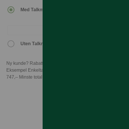
Med Talkmore-abonnement.
Uten Talkmore-abonnement.
Ny kunde? Rabatten forutsetter 3 mnd abonnement.
Eksempel Enkeltabonnement 1GB til 249,– x 3 mnd =
747,– Minste totalpris med 3 mnd abonnement 7.737,–