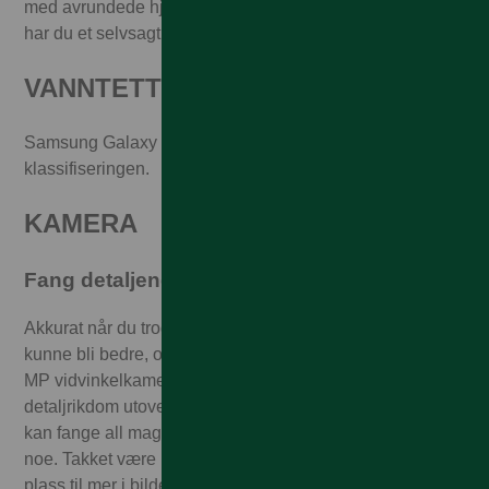
med avrundede hjørner og den iøynefallende finishen
har du et selvsagt ikon i hånden.
VANNTETT
Samsung Galaxy S24 er vann- og støvtett etter IP68-
klassifiseringen.
KAMERA
Fang detaljene med 50 MP
Akkurat når du trodde at et Samsung-mobilkamera ikke
kunne bli bedre, oppgraderer vi den betydelig. Med 50
MP vidvinkelkamera kan du ta bilder med en
detaljrikdom utover det vanlige. Slik at du uten problemer
kan fange all magi du ser, uten og risikere å gå glipp av
noe. Takket være ultravidvinkelkameraet på 12 MP er det
plass til mer i bildet, og med telelinsen på 10 MP med 3x