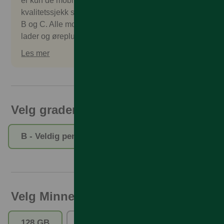
er kun de mobilene som består en omfattende
kvalitetssjekk som godkjennes. Vi selger gradering
B og C. Alle mobilene kommer uten salgspakke,
lader og øreplugger. Tilbehør kan kjøpes separat.
Les mer
Velg gradering
B - Veldig pent brukt
C - Pent brukt
Velg Minne
128 GB
256 GB