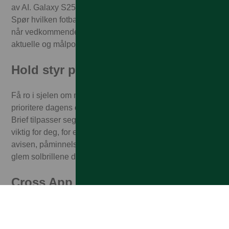
av AI. Galaxy S25 | S25+ forstår hva som er på skjermen.
Spør hvilken fotballspiller som nettopp scoret mål, sjekk
når vedkommende er født, hvilke lag som har vært
aktuelle og målpoeng/målstatus.
Hold styr på dagen din
Få ro i sjelen om morgenen, og la Galaxy S25 | S25+
prioritere dagens oppgaver og ærend. Now Bar og Now
Brief tilpasser seg rutinene dine og viser deg det som er
viktig for deg, for eksempel: varsler fra den mest leste
avisen, påminnelser om den avtalte legetimen og ikke
glem solbrillene dine fordi solen skinner i dag!
Cross App Action
Søket ditt skjer sømløst mellom apper uten at du merker
det. Den søker i og mellom apper og finner lynraskt en