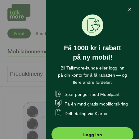
Mine Sider
Søk
Privat
Bedrift
Få 1000 kr i rabatt
Mobilabonnement
Mobiltelefoner
Internett
Sikkerhet
K
på ny mobil!
Bli Talkmore-kunde eller logg inn
0
Produktmeny
på din konto for å få rabatten — og
flere andre fordeler:
Spar penger med Mobilpant
Få én mnd gratis mobilforsikring
Delbetaling via Klarna
Logg inn