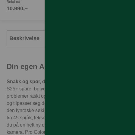
Betal nå
10.990,–
Beskrivelse
Din egen AI-partner
Snakk og spør, den søker og svarer.
Galaxy S25 |
S25+ sparer betydelig tid for deg ved å løse komplekse
problemer raskt og sømløst. Den lytter til tale, er intuitiv
og tilpasser seg deg jo mer dere kommuniserer. Utnytt
den lynraske søkingen mellom apper, oversettelse til og
fra 45 språk, leksehjelp og middagsfikseren. Nå skaper
du på en helt ny og smidig måte med ProVisual Engine-
kamera, Pro Color Grading og redigering som alle drives