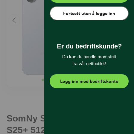
Fortsett uten å logge inn
Er du bedriftskunde?
Da kan du handle momsfritt
fra vår nettbutikk!
Logg inn med bedriftskonto
SomNy Samsung Galaxy
S25+ 512 GB Lyseblå (B)