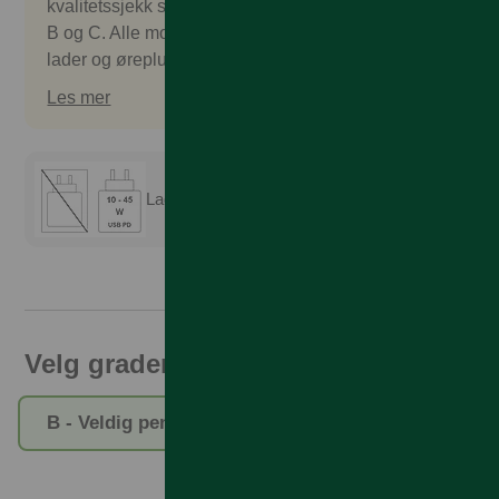
kvalitetssjekk som godkjennes. Vi selger gradering
B og C. Alle mobilene kommer uten salgspakke,
lader og øreplugger. Tilbehør kan kjøpes separat.
Les mer
Lader er ikke inkludert
Velg gradering
B - Veldig pent brukt
C - Pent brukt