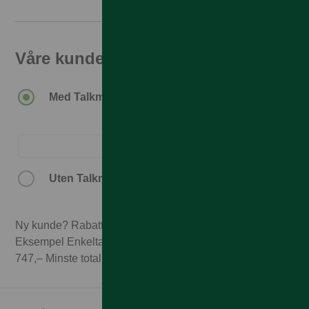
Våre kunder får den beste prisen
Med Talkmore-abonnement.
Uten Talkmore-abonnement.
Ny kunde? Rabatten forutsetter 3 mnd abonnement.
Eksempel Enkeltabonnement 1GB til 249,– x 3 mnd =
747,– Minste totalpris med 3 mnd abonnement 11.737,–