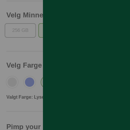
Velg Minne
256 GB
512 GB
Velg Farge
Valgt Farge: Lyseblå
Pimp your phone!