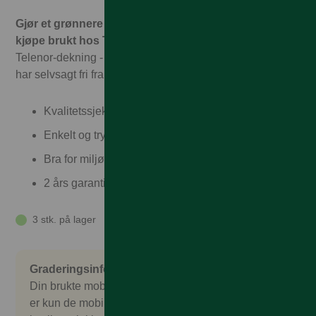
Gjør et grønnere valg og spar penger. Det er trygt å
kjøpe brukt hos Talkmore!
Hos oss får du garantert full
Telenor-dekning - til Talkmorepriser, ingen binding, og vi
har selvsagt fri frakt og rask levering
Kvalitetssjekket
Enkelt og trygt
Bra for miljøet
2 års garanti og 30 dagers angrerett
3 stk. på lager
Graderingsinformasjon
Din brukte mobil er nøye sjekket og kontrollert. Det
er kun de mobilene som består en omfattende