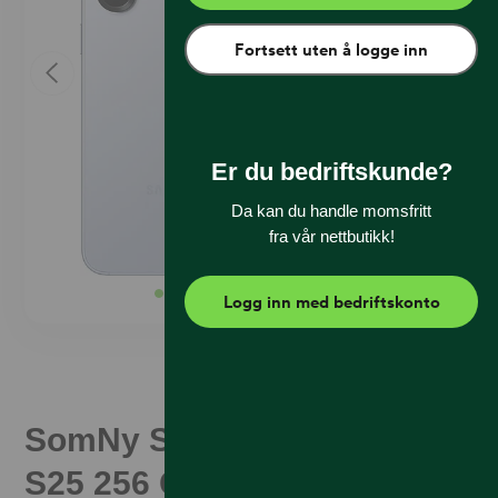
Fortsett uten å logge inn
Er du bedriftskunde?
Da kan du handle momsfritt
fra vår nettbutikk!
Logg inn med bedriftskonto
SomNy Samsung Galaxy
S25 256 GB Lyseblå (B)