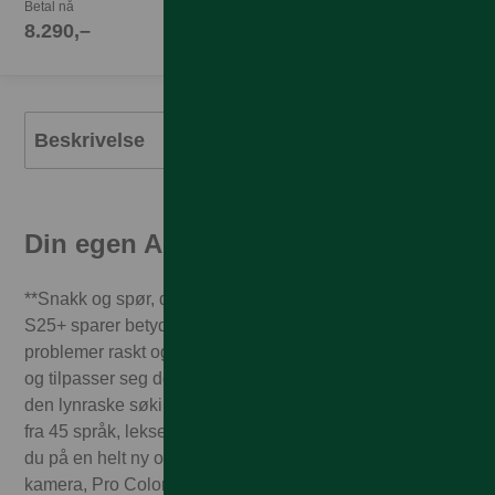
Betal nå
8.290,–
Beskrivelse
Din egen AI-partner
**Snakk og spør, den søker og svarer.**Galaxy S25 |
S25+ sparer betydelig tid for deg ved å løse komplekse
problemer raskt og sømløst. Den lytter til tale, er intuitiv
og tilpasser seg deg jo mer dere kommuniserer. Utnytt
den lynraske søkingen mellom apper, oversettelse til og
fra 45 språk, leksehjelp og middagsfikseren. Nå skaper
du på en helt ny og smidig måte med ProVisual Engine-
kamera, Pro Color Grading og redigering som alle drives