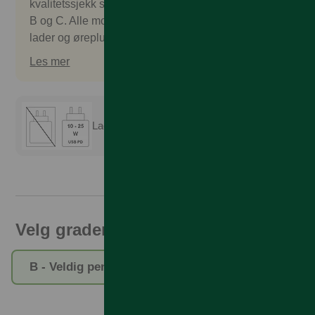
kvalitetssjekk som godkjennes. Vi selger gradering
B og C. Alle mobilene kommer uten salgspakke,
lader og øreplugger. Tilbehør kan kjøpes separat.
Les mer
Lader er ikke inkludert
Velg gradering
B - Veldig pent brukt
C - Pent brukt