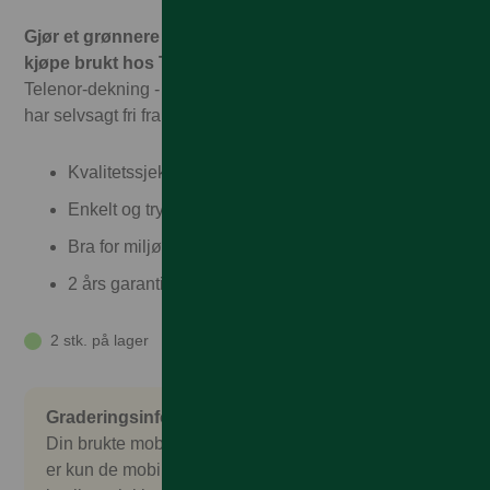
Gjør et grønnere valg og spar penger. Det er trygt å
kjøpe brukt hos Talkmore!
Hos oss får du garantert full
Telenor-dekning - til Talkmorepriser, ingen binding, og vi
har selvsagt fri frakt og rask levering
Kvalitetssjekket
Enkelt og trygt
Bra for miljøet
2 års garanti og 30 dagers angrerett
2 stk. på lager
Graderingsinformasjon
Din brukte mobil er nøye sjekket og kontrollert. Det
er kun de mobilene som består en omfattende