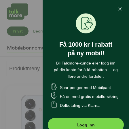
Mine Sider
Søk
Privat
Bedrift
Få 1000 kr i rabatt
Mobilabonnement
Mobiltelefoner
Internett
Sikkerhet
K
på ny mobil!
Bli Talkmore-kunde eller logg inn
0
Produktmeny
på din konto for å få rabatten — og
flere andre fordeler:
Spar penger med Mobilpant
Få én mnd gratis mobilforsikring
Delbetaling via Klarna
Logg inn