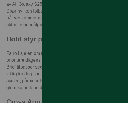
av AI. Galaxy S25 | S25+ forstår hva som er på skjermen.
Spør hvilken fotballspiller som nettopp scoret mål, sjekk
når vedkommende er født, hvilke lag som har vært
aktuelle og målpoeng/målstatus.
Hold styr på dagen din
Få ro i sjelen om morgenen, og la Galaxy S25 | S25+
prioritere dagens oppgaver og ærend. Now Bar og Now
Brief tilpasser seg rutinene dine og viser deg det som er
viktig for deg, for eksempel: varsler fra den mest leste
avisen, påminnelser om den avtalte legetimen og ikke
glem solbrillene dine fordi solen skinner i dag!
Cross App Action
Søket ditt skjer sømløst mellom apper uten at du merker
det. Den søker i og mellom apper og finner lynraskt en