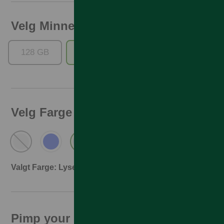
Velg Minne
128 GB
256 GB
Velg Farge
Valgt Farge: Lyseblå
Pimp your phone!