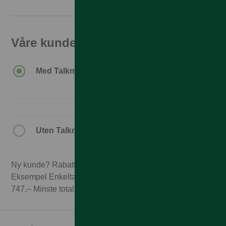
Våre kunder får den beste prisen
Med Talkmore-abonnement.
Uten Talkmore-abonnement.
Ny kunde? Rabatten forutsetter 3 mnd abonnement.
Eksempel Enkeltabonnement 1GB til 249,– x 3 mnd =
747,– Minste totalpris med 3 mnd abonnement 9.037,–