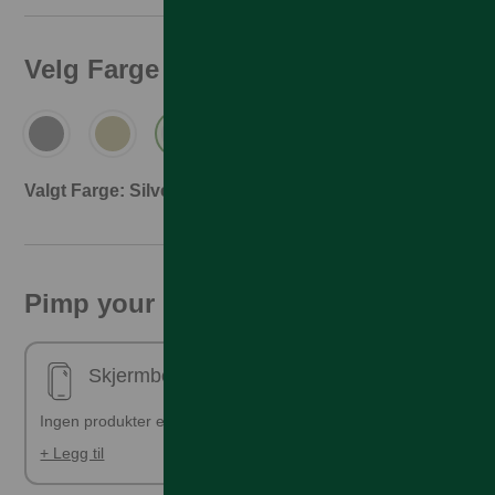
Velg Farge
Valgt Farge: Silver
Pimp your phone!
Skjermbeskyttelse - ferdig påsatt
Ingen produkter er valgt
+ Legg til