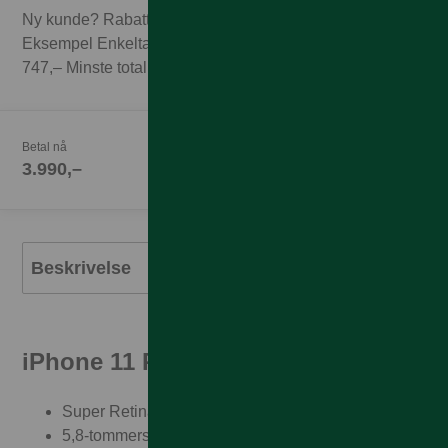
Ny kunde? Rabatten forutsetter 3 mnd abonnement.
Eksempel Enkeltabonnement 1GB til 249,– x 3 mnd =
747,– Minste totalpris med 3 mnd abonnement 4.737,–
Betal nå
3.990,–
Beskrivelse
iPhone 11 Pro
Super Retina XDR-skjerm
5,8-tommers (diagonalt) heldekkende OLED