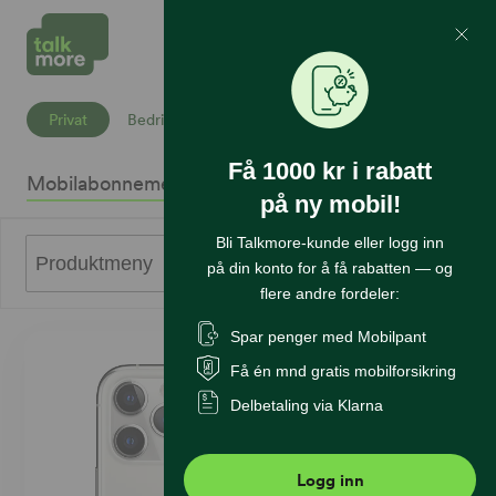
Mine Sider
Søk
Privat
Bedrift
Få 1000 kr i rabatt
Mobilabonnement
Mobiltelefoner
Internett
Sikkerhet
K
på ny mobil!
Bli Talkmore-kunde eller logg inn
0
Produktmeny
på din konto for å få rabatten — og
flere andre fordeler:
Spar penger med Mobilpant
Få én mnd gratis mobilforsikring
Delbetaling via Klarna
Logg inn