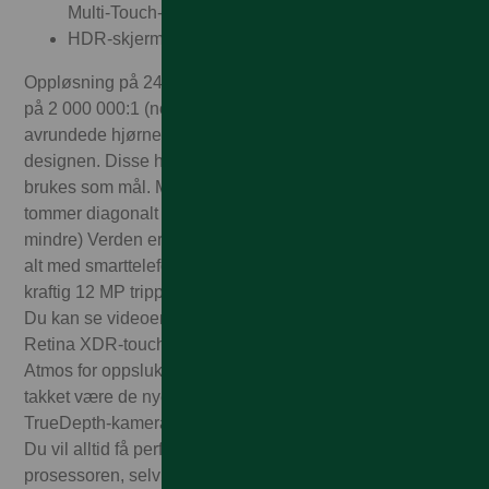
Multi‑Touch-skjerm
HDR-skjerm
Oppløsning på 2436 x 1125 ved 458 ppi Kontrastforhold
på 2 000 000:1 (normal) Skjermen på iPhone 11 Pro har
avrundede hjørner som følger de myke linjene i
designen. Disse hjørnene er innenfor rektangelet som
brukes som mål. Målt som et rektangel er skjermen 5,85
tommer diagonalt (den faktiske synlige skjermflaten er
mindre) Verden er et vakkert sted, og du kan fange opp
alt med smarttelefonen iPhone 11 Pro som byr på et
kraftig 12 MP trippelt hovedkamera med True Tone-blitz.
Du kan se videoene dine på den lyssterke 5,8" Super
Retina XDR-touchskjermen, akkompagnert av Dolby
Atmos for oppslukende stereolyd. Du kan ta “slofies”
takket være de nye selfievideoene i slow-motion med
TrueDepth-kameraet i front, og dele moroa med verden.
Du vil alltid få perfekt ytelse takket være A13 Bionic-
prosessoren, selv i de mest krevende spillene.