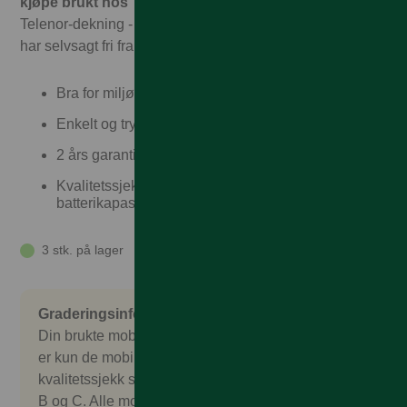
kjøpe brukt hos Talkmore!
Hos oss får du garantert full
Telenor-dekning - til Talkmorepriser, ingen binding, og vi
har selvsagt fri frakt og rask levering
Bra for miljøet
Enkelt og trygt
2 års garanti og 30 dagers angrerett
Kvalitetssjekket, garantert over 80%
batterikapasitet
3 stk. på lager
Graderingsinformasjon
Din brukte mobil er nøye sjekket og kontrollert. Det
er kun de mobilene som består en omfattende
kvalitetssjekk som godkjennes. Vi selger gradering
B og C. Alle mobilene kommer uten salgspakke,