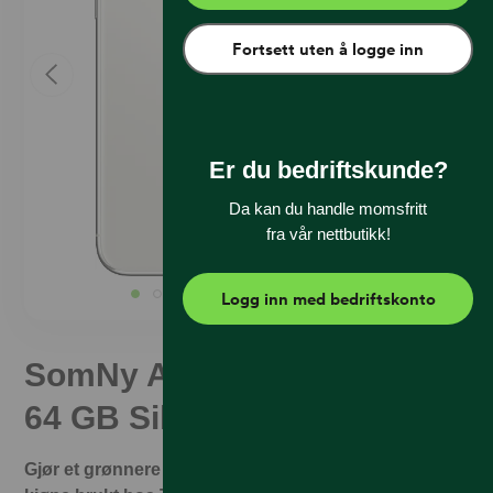
Fortsett uten å logge inn
Er du bedriftskunde?
Da kan du handle momsfritt
fra vår nettbutikk!
Logg inn med bedriftskonto
SomNy Apple iPhone 11 Pro
64 GB Silver (B)
Gjør et grønnere valg og spar penger. Det er trygt å