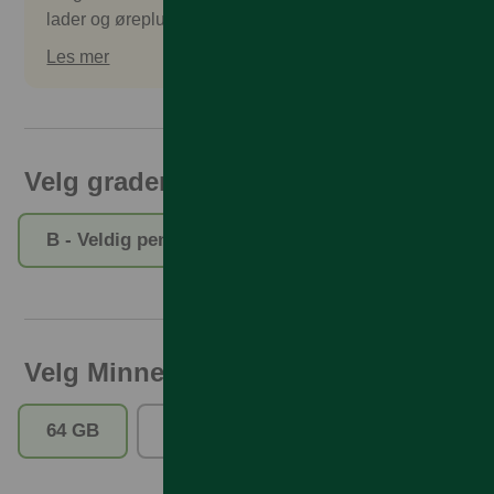
lader og øreplugger. Tilbehør kan kjøpes separat.
Les mer
Velg gradering
B - Veldig pent brukt
C - Pent brukt
Velg Minne
64 GB
256 GB