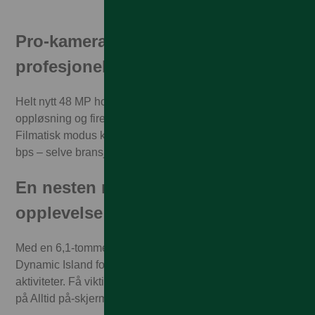
Pro-kamerasystemet blir mye mer
profesjonelt
Helt nytt 48 MP hovedkamera for opptil 4x bedre
oppløsning og fire alternativer for zooming. Med
Filmatisk modus kan du ta opp HDR-video i 4K med 24
bps – selve bransjestandarden i filmindustrien.
En nesten magisk ny iPhone-
opplevelse
Med en 6,1-tommers Super Retina XDR-skjerm.
Dynamic Island forvandler hvordan du ser varslinger og
aktiviteter. Få viktig informasjon ved å kaste et raskt blikk
på Alltid på-skjermen.