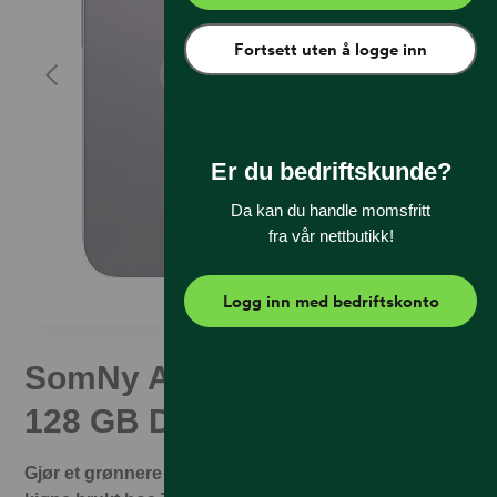
Fortsett uten å logge inn
Er du bedriftskunde?
Da kan du handle momsfritt
fra vår nettbutikk!
Logg inn med bedriftskonto
SomNy Apple iPhone 14 Pro
128 GB Deep Purple (B)
Gjør et grønnere valg og spar penger. Det er trygt å