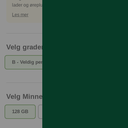
lader og øreplugger. Tilbehør kan kjøpes separat.
Les mer
Velg gradering
B - Veldig pent brukt
C - Pent brukt
Velg Minne
128 GB
256 GB