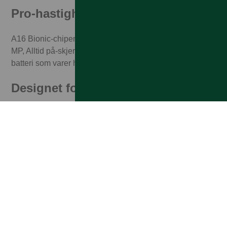
Pro-hastighet. Pro-ytelse
A16 Bionic-chipen, hjernen bak hovedkameraet på 48
MP, Alltid på-skjermen og mer. Utrolig effektivitet for et
batteri som varer hele dagen.
Designet for å vare
Slitesterk utforming med Ceramic Shield. Rustfritt
spesialstål. Vann- og støvbestandighet.
Ingen utnytter 5G som iPhone
5G på mange flere steder enn før, gir deg lynraske
nedlastinger og strømming i høy kvalitet – du kan til og
med spille seriøse spill med mange samtidig.