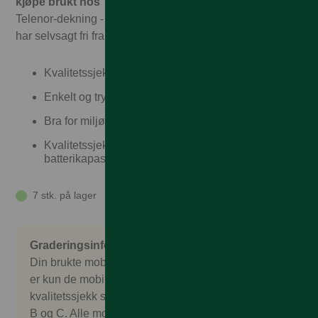
kjøpe brukt hos Talkmore!
Hos oss får du garantert full
Telenor-dekning - til Talkmorepriser, ingen binding, og vi
har selvsagt fri frakt og rask levering
Kvalitetssjekket
Enkelt og trygt
Bra for miljøet
Kvalitetssjekket, garantert over 80%
batterikapasitet
7 stk. på lager
Graderingsinformasjon
Din brukte mobil er nøye sjekket og kontrollert. Det
er kun de mobilene som består en omfattende
kvalitetssjekk som godkjennes. Vi selger gradering
B og C. Alle mobilene kommer uten salgspakke,