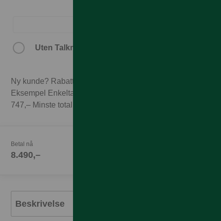
Uten Talkmore-abonnement.
Ny kunde? Rabatten forutsetter 3 mnd abonnement.
Eksempel Enkeltabonnement 1GB til 249,– x 3 mnd =
747,– Minste totalpris med 3 mnd abonnement 9.237,–
Betal nå
8.490,–
Beskrivelse