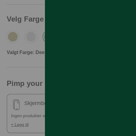
Velg Farge
Valgt Farge: Deep Purple
Pimp your phone!
Skjermbeskyttelse - ferdig påsatt
Ingen produkter er valgt
+ Legg til