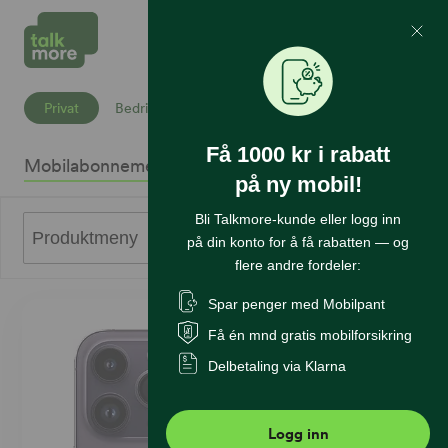
Mine Sider
Søk
Privat
Bedrift
Få 1000 kr i rabatt
Mobilabonnement
Mobiltelefoner
Internett
Sikkerhet
K
på ny mobil!
Bli Talkmore-kunde eller logg inn
0
Produktmeny
på din konto for å få rabatten — og
flere andre fordeler:
Spar penger med Mobilpant
Få én mnd gratis mobilforsikring
Delbetaling via Klarna
Logg inn