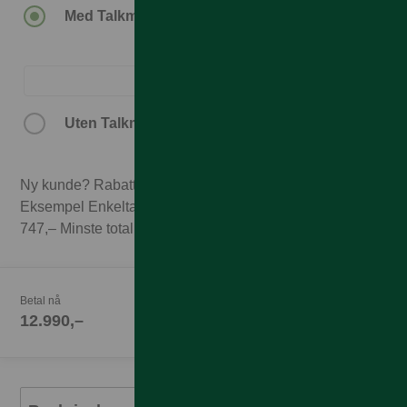
Med Talkmore-abonnement.
Uten Talkmore-abonnement.
Ny kunde? Rabatten forutsetter 3 mnd abonnement.
Eksempel Enkeltabonnement 1GB til 249,– x 3 mnd =
747,– Minste totalpris med 3 mnd abonnement 13.737,–
Betal nå
12.990,–