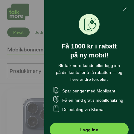
Mine Sider
Søk
Privat
Bedrift
Få 1000 kr i rabatt
Mobilabonnement
Mobiltelefoner
Internett
Sikkerhet
K
på ny mobil!
Bli Talkmore-kunde eller logg inn
0
Produktmeny
på din konto for å få rabatten — og
flere andre fordeler:
Spar penger med Mobilpant
Få én mnd gratis mobilforsikring
Delbetaling via Klarna
Logg inn