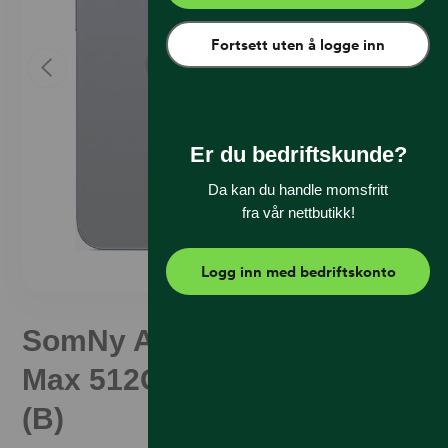
Fortsett uten å logge inn
Er du bedriftskunde?
Da kan du handle momsfritt
fra vår nettbutikk!
Logg inn med bedriftskonto
SomNy Apple iPhone 15 Pro
Max 512GB Blue Titanium
(B)