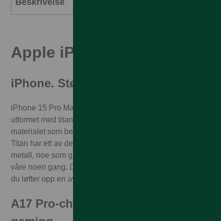
Beskrivelse
Apple iPhone 15 Pro Max
iPhone. Støpt i titan.
iPhone 15 Pro Max er den første iPhonen som er
utformet med titan i romfartskvalitet – det samme
materialet som benyttes i romfartøy på ferder til Mars.
Titan har ett av de beste styrke til vekt-forholdene i et
metall, noe som gjør dette til de letteste Pro-modellene
våre noen gang. Du kommer til å merke forskjellen straks
du løfter opp en av dem.
A17 Pro-chipen. En episk seier for