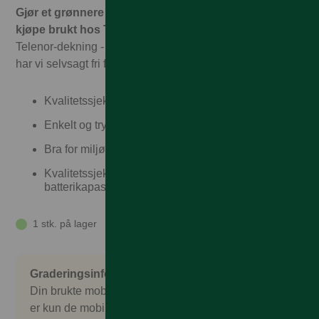
Gjør et grønnere valg og spar penger. Det er trygt å
kjøpe brukt hos Talkmore!
Hos oss får du garantert full
Telenor-dekning - til Talkmorepriser, ingen binding, og vi
har vi selvsagt fri frakt og rask levering
Kvalitetssjekket
Enkelt og trygt
Bra for miljøet
Kvalitetssjekket, garantert over 80%
batterikapasitet
1 stk. på lager
Graderingsinformasjon
Din brukte mobil er nøye sjekket og kontrollert. Det
er kun de mobilene som består en omfattende