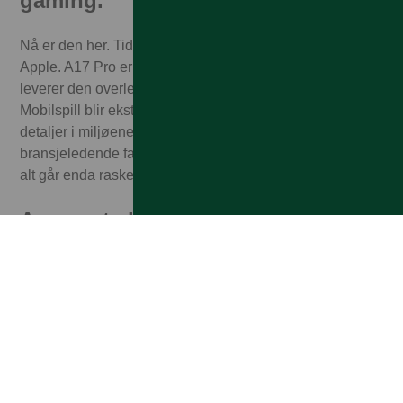
gaming.
Nå er den her. Tidenes største redesign av en GPU fra
Apple. A17 Pro er en helt ny klasse iPhone-chip, og
leverer den overlegent beste grafikkytelsen fra Apple.
Mobilspill blir ekstremt oppslukende – med utrolige
detaljer i miljøene og mer realistiske karakterer. Og med
bransjeledende fart og effektivitet sørger A17 Pro for at
alt går enda raskere. GPU i Pro-klassen med 6 kjerner.
Avansert skjerm
6,7-tommers Super Retina XDR-skjermen med
ProMotion øker skjermfrekvensen til 120 Hz når du
trenger ekstrem grafikkytelse. Dynamic Island får varsler
og oppdateringer i sanntid til å boble opp. Og med Alltid
på-skjerm er låst skjerm synlig hele tiden, så du slipper å
trykke på den for å få vite hva som skjer.