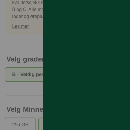
kvalitetssjekk som godkjennes. Vi selger gradering
B og C. Alle mobilene kommer uten salgspakke,
lader og øreplugger. Tilbehør kan kjøpes separat.
Les mer
Velg gradering
B - Veldig pent brukt
C - Pent brukt
Velg Minne
256 GB
512 GB