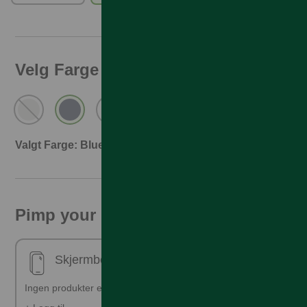
Velg Farge
Valgt Farge: Blue Titanium
Pimp your phone!
Skjermbeskyttelse - ferdig påsatt
Ingen produkter er valgt