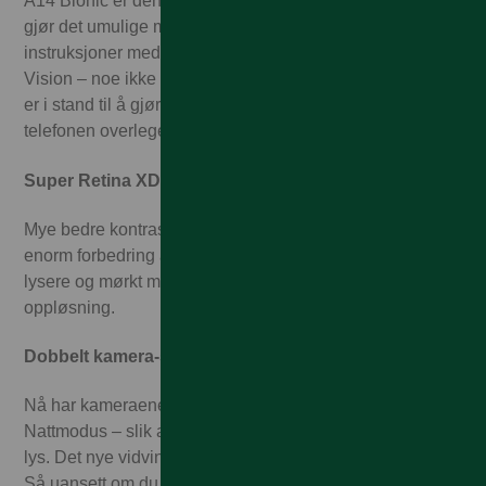
A14 Bionic er den raskeste chipen i en smarttelefon. Den
gjør det umulige mulig. Som å ta seg av mange billioner
instruksjoner med Neural Engine. Eller filme i Dolby
Vision – noe ikke engang profesjonelle videokameraer
er i stand til å gjøre. Chipen er ekstremt effektiv, som gir
telefonen overlegen batteritid.
Super Retina XDR-skjerm
Mye bedre kontrast. Helt utrolig farge­gjengivelse. En
enorm forbedring av pikseltettheten. Med OLED blir lyst
lysere og mørkt mørkere – og alt vises i høyere
oppløsning.
Dobbelt kamera-system
Nå har kameraene med vidvinkel og ultravidvinkel
Nattmodus – slik at du kan ta enda bedre bilder i dårlig
lys. Det nye vidvinkelkameraet fanger 27 prosent mer lys.
Så uansett om du tar bilder om dagen eller i månelyset,