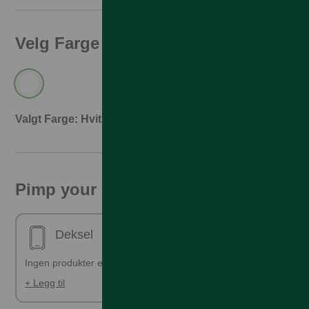
Velg Farge
Valgt Farge: Hvit
Pimp your phone!
Deksel
Ingen produkter er valgt
+ Legg til