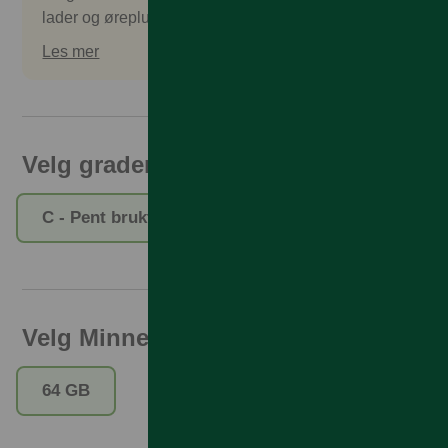
lader og øreplugger. Tilbehør kan kjøpes separat.
Les mer
Velg gradering
C - Pent brukt
Velg Minne
64 GB