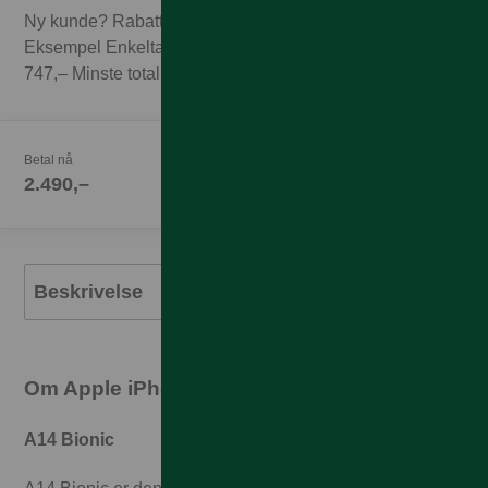
Ny kunde? Rabatten forutsetter 3 mnd abonnement.
Eksempel Enkeltabonnement 1GB til 249,– x 3 mnd =
747,– Minste totalpris med 3 mnd abonnement 3.237,–
Betal nå
2.490,–
Beskrivelse
Om Apple iPhone 12 Mini
A14 Bionic