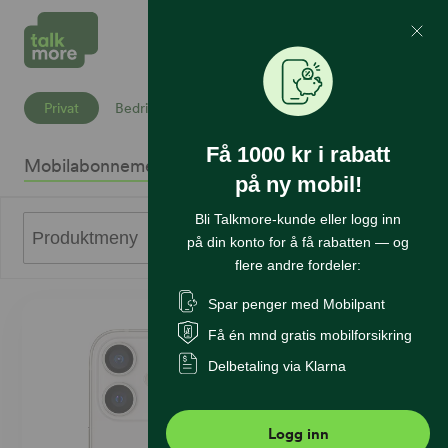
Mine Sider
Søk
Privat
Bedrift
Få 1000 kr i rabatt
Mobilabonnement
Mobiltelefoner
Internett
Sikkerhet
K
på ny mobil!
Bli Talkmore-kunde eller logg inn
0
Produktmeny
på din konto for å få rabatten — og
flere andre fordeler:
Spar penger med Mobilpant
Få én mnd gratis mobilforsikring
Delbetaling via Klarna
Logg inn