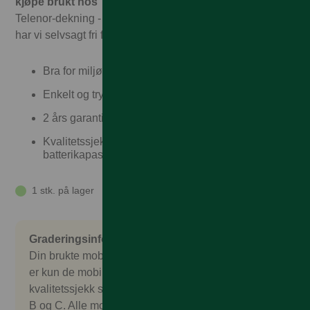
kjøpe brukt hos Talkmore!
Hos oss får du garantert full
Telenor-dekning - til Talkmorepriser, ingen binding, og vi
har vi selvsagt fri frakt og rask levering
Bra for miljøet
Enkelt og trygt
2 års garanti og 30 dagers angrerett
Kvalitetssjekket, garantert over 85%
batterikapasitet
1 stk. på lager
Graderingsinformasjon
Din brukte mobil er nøye sjekket og kontrollert. Det
er kun de mobilene som består en omfattende
kvalitetssjekk som godkjennes. Vi selger gradering
B og C. Alle mobilene kommer uten salgspakke,