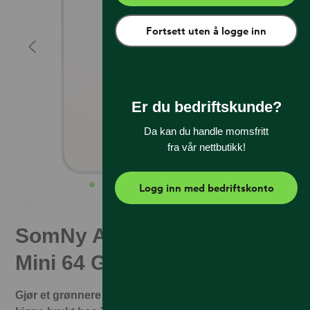
Fortsett uten å logge inn
Er du bedriftskunde?
Da kan du handle momsfritt
fra vår nettbutikk!
Logg inn med bedriftskonto
SomNy Apple iPhone 12
Mini 64 GB Hvit (C)
Gjør et grønnere valg og spar penger. Det er trygt å