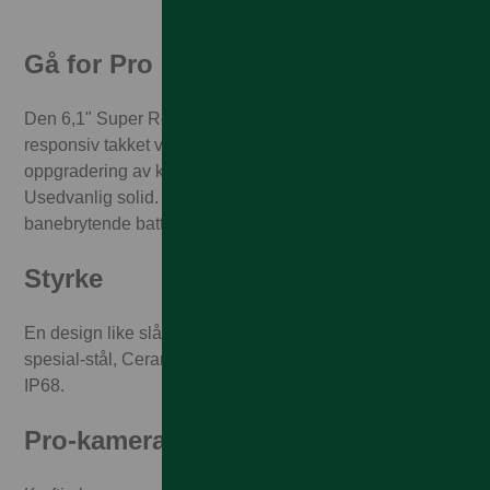
Gå for Pro
Den 6,1" Super Retina XDR-skjermen føles utrolig
responsiv takket være ProMotion. En enorm
oppgradering av kamerasystemet for helt nye muligheter.
Usedvanlig solid. Ultrarask A15 Bionic-chip og
banebrytende batteritid.
Styrke
En design like slående som den er solid, med rustfritt
spesial-stål, Ceramic Shield og vannbestandighet på
IP68.
Pro-kamerasystem