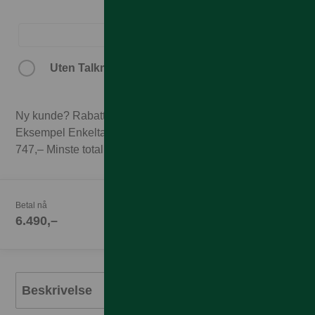
Uten Talkmore-abonnement.
Ny kunde? Rabatten forutsetter 3 mnd abonnement.
Eksempel Enkeltabonnement 1GB til 249,– x 3 mnd =
747,– Minste totalpris med 3 mnd abonnement 7.237,–
Betal nå
6.490,–
Beskrivelse