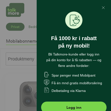
Mine Sider
Søk
Privat
Bedrift
Få 1000 kr i rabatt
Mobilabonnement
Mobiltelefoner
Internett
Sikkerhet
K
på ny mobil!
Bli Talkmore-kunde eller logg inn
0
Produktmeny
på din konto for å få rabatten — og
flere andre fordeler:
Spar penger med Mobilpant
Få én mnd gratis mobilforsikring
Delbetaling via Klarna
Logg inn