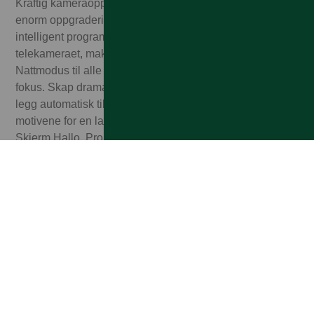
Kraftig kameraoppgradering og flere fotoinnstillinger. En
enorm oppgradering av maskinvaren møter super-
intelligent programvare for å gi tre ganger optisk zoom til
telekameraet, makro til kameraet med ultravidvinkel og
Nattmodus til alle kameraene. Filmatisk modus Skift
fokus. Skap dramatikk. Film med liten dybdeskarphet og
legg automatisk til elegante fokusoverganger mellom
motivene for en langt mer kreativ historiefortelling.
Skjerm Hallo, ProMotion.
ProMotion
Møt Super Retina XDR-skjerm med ProMotion. Du kan
bla, sveipe, se og spille som aldri før, med en adaptiv
oppdaterings-frekvens på opptil 120 Hz og eksepsjonell
grafikk-ytelse. Chip og batteri Kraft. Pro. Som aldri før.
Opplev hastigheter du bare får på Pro. En chip med
kapasitet til å jobbe gjennom krevende oppgaver. Og et
stort byks i batteritid, så det varer hele dagen.