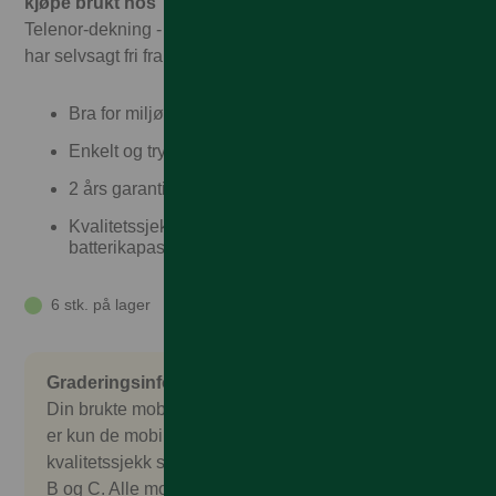
kjøpe brukt hos Talkmore!
Hos oss får du garantert full
Telenor-dekning - til Talkmorepriser, ingen binding, og vi
har selvsagt fri frakt og rask levering
Bra for miljøet
Enkelt og trygt
2 års garanti og 30 dagers angrerett
Kvalitetssjekket, garantert over 80%
batterikapasitet
6 stk. på lager
Graderingsinformasjon
Din brukte mobil er nøye sjekket og kontrollert. Det
er kun de mobilene som består en omfattende
kvalitetssjekk som godkjennes. Vi selger gradering
B og C. Alle mobilene kommer uten salgspakke,