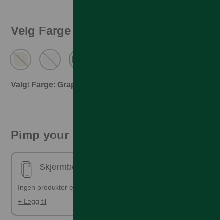
Velg Farge
Valgt Farge: Graphite
Pimp your phone!
Skjermbeskyttelse - ferdig påsatt
Ingen produkter er valgt
+ Legg til