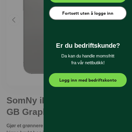
Fortsett uten å logge inn
Er du bedriftskunde?
Da kan du handle momsfritt
fra vår nettbutikk!
Logg inn med bedriftskonto
SomNy iPhone 13 Pro 256
GB Graphite (C)
Gjør et grønnere valg og spar penger. Det er trygt å