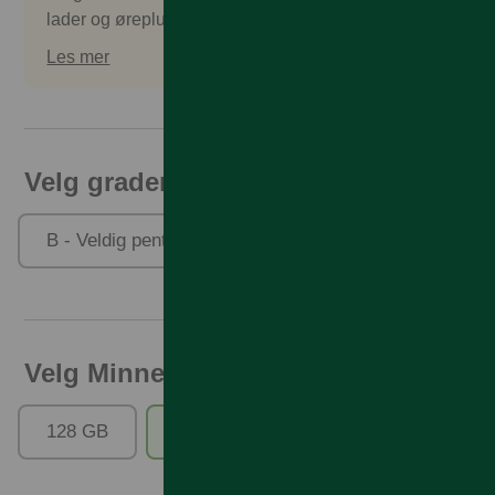
lader og øreplugger. Tilbehør kan kjøpes separat.
Les mer
Velg gradering
B - Veldig pent brukt
C - Pent brukt
Velg Minne
128 GB
256 GB