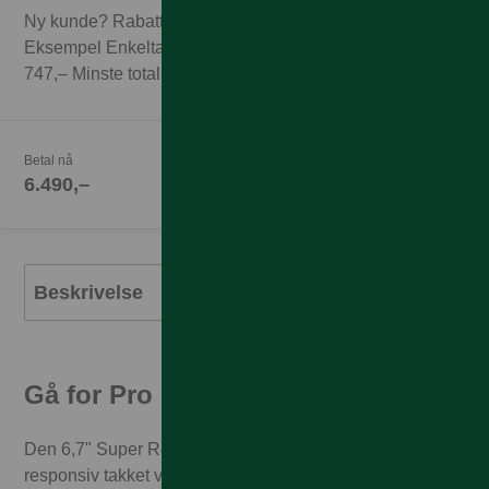
Ny kunde? Rabatten forutsetter 3 mnd abonnement.
Eksempel Enkeltabonnement 1GB til 249,– x 3 mnd =
747,– Minste totalpris med 3 mnd abonnement 7.237,–
Betal nå
6.490,–
Beskrivelse
Gå for Pro
Den 6,7" Super Retina XDR-skjermen føles utrolig
responsiv takket være ProMotion. En enorm