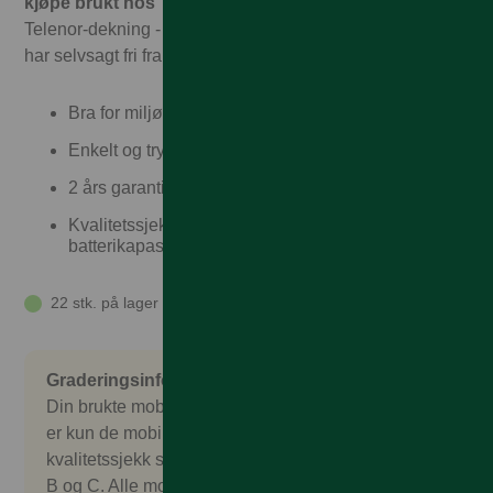
kjøpe brukt hos Talkmore!
Hos oss får du garantert full
Telenor-dekning - til Talkmorepriser, ingen binding, og vi
har selvsagt fri frakt og rask levering
Bra for miljøet
Enkelt og trygt
2 års garanti og 30 dagers angrerett
Kvalitetssjekket, garantert over 80%
batterikapasitet
22 stk. på lager
Graderingsinformasjon
Din brukte mobil er nøye sjekket og kontrollert. Det
er kun de mobilene som består en omfattende
kvalitetssjekk som godkjennes. Vi selger gradering
B og C. Alle mobilene kommer uten salgspakke,