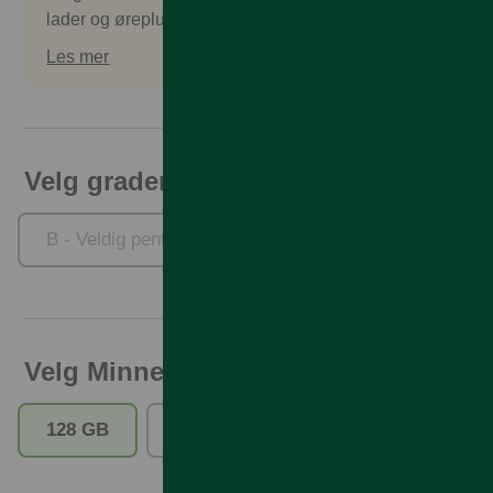
lader og øreplugger. Tilbehør kan kjøpes separat.
Les mer
Velg gradering
B - Veldig pent brukt
C - Pent brukt
Velg Minne
128 GB
256 GB