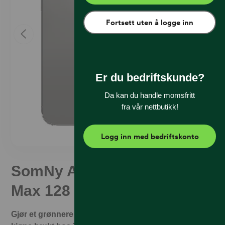
Fortsett uten å logge inn
Er du bedriftskunde?
Da kan du handle momsfritt
fra vår nettbutikk!
Logg inn med bedriftskonto
SomNy Apple iPhone 13 Pro
Max 128 GB Graphite (C)
Gjør et grønnere valg og spar penger. Det er trygt å