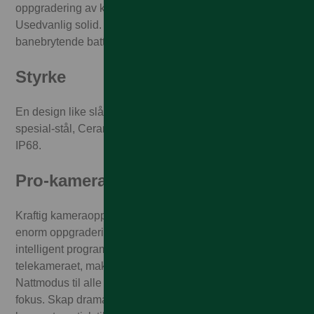
oppgradering av kamerasystemet for helt nye muligheter.
Usedvanlig solid. Ultrarask A15 Bionic-chip og
banebrytende batteritid.
Styrke
En design like slående som den er solid, med rustfritt
spesial-stål, Ceramic Shield og vannbestandighet på
IP68.
Pro-kamerasystem
Kraftig kameraoppgradering og flere fotoinnstillinger. En
enorm oppgradering av maskinvaren møter super-
intelligent programvare for å gi tre ganger optisk zoom til
telekameraet, makro til kameraet med ultravidvinkel og
Nattmodus til alle kameraene. Filmatisk modus Skift
fokus. Skap dramatikk. Film med liten dybdeskarphet og