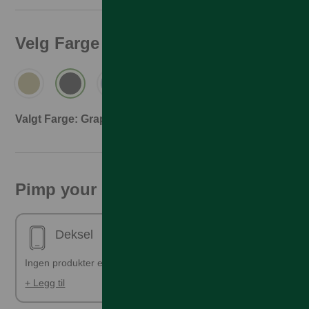
Velg Farge
Valgt Farge: Graphite
Pimp your phone!
Deksel
Ingen produkter er valgt
+ Legg til