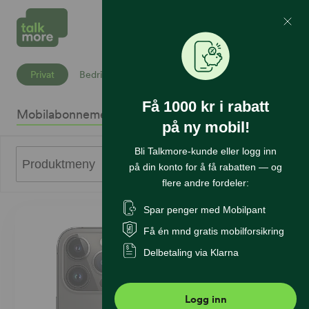
Mine Sider
Søk
Privat
Bedrift
Få 1000 kr i rabatt
Mobilabonnement
Mobiltelefoner
Internett
Sikkerhet
K
på ny mobil!
Bli Talkmore-kunde eller logg inn
0
Produktmeny
på din konto for å få rabatten — og
flere andre fordeler:
Spar penger med Mobilpant
Få én mnd gratis mobilforsikring
Delbetaling via Klarna
Logg inn