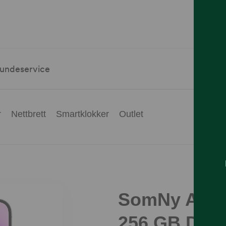
undeservice
r
Nettbrett
Smartklokker
Outlet
SomNy Apple
256 GB Deep