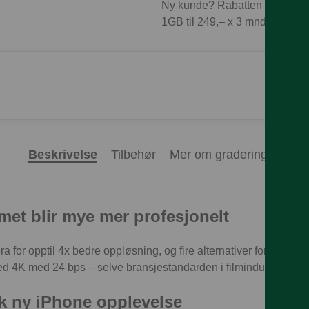
Ny kunde? Rabatten forutset
1GB til 249,– x 3 mnd = 747,
Beskrivelse
Tilbehør
Mer om gradering
et blir mye mer profesjonelt
 for opptil 4x bedre oppløsning, og fire alternativer for zoom
 4K med 24 bps – selve bransjestandarden i filmindustrien.
k ny iPhone opplevelse