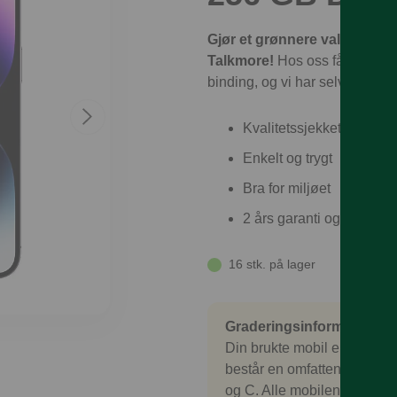
Gjør et grønnere valg og spa
Talkmore!
Hos oss får du garan
binding, og vi har selvsagt fri 
Kvalitetssjekket
Enkelt og trygt
Bra for miljøet
2 års garanti og 30 dage
16 stk. på lager
Graderingsinformasjon
Din brukte mobil er nøye sj
består en omfattende kvali
og C. Alle mobilene kommer