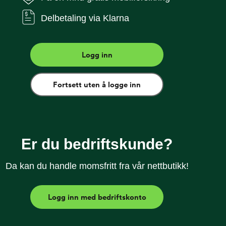
Delbetaling via Klarna
r penger. Det er trygt å kjøpe brukt hos
tert full Telenor-dekning - til Talkmorepriser, ingen
frakt og rask levering
Logg inn
Fortsett uten å logge inn
rs angrerett
Er du bedriftskunde?
Da kan du handle momsfritt fra vår nettbutikk!
Logg inn med bedriftskonto
ekket og kontrollert. Det er kun de mobilene som
tetssjekk som godkjennes. Vi selger gradering B
 uten salgspakke, lader og øreplugger. Tilbehør