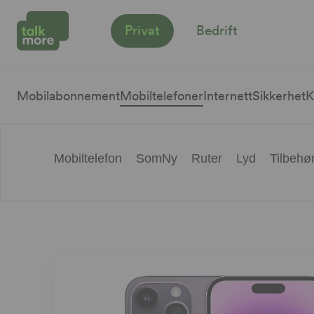
Privat
Bedrift
Mobilabonnement
Mobiltelefoner
Internett
Sikkerhet
K
Mobiltelefon
SomNy
Ruter
Lyd
Tilbehø