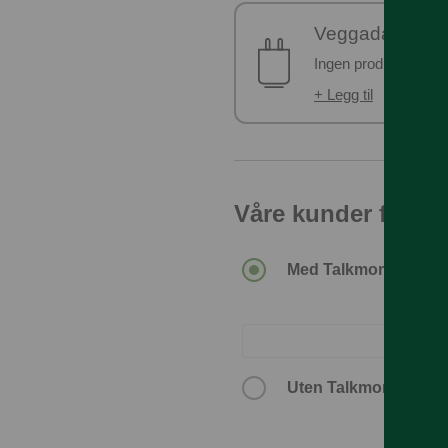
Veggadapter
Ingen produkter er v
+ Legg til
Våre kunder får de
Med Talkmore-abonn
Uten Talkmore-abon