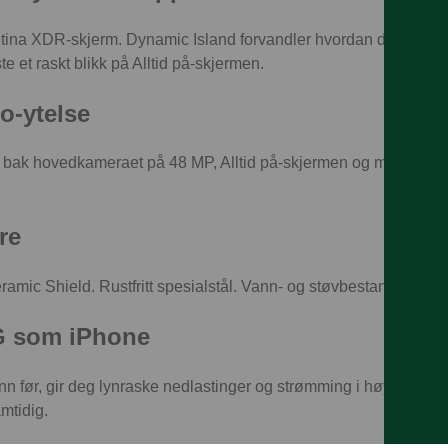
na XDR-skjerm. Dynamic Island forvandler hvordan du ser varsli
te et raskt blikk på Alltid på-skjermen.
o-ytelse
bak hovedkameraet på 48 MP, Alltid på-skjermen og mer. Utrolig ef
re
ramic Shield. Rustfritt spesialstål. Vann- og støvbestandighet.
5G som iPhone
n før, gir deg lynraske nedlastinger og strømming i høy kvalitet 
mtidig.