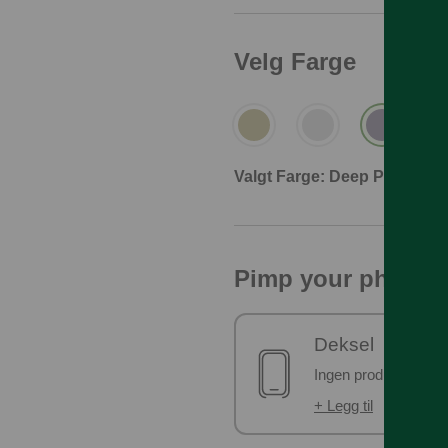
Velg Farge
Valgt Farge: Deep Purple
Pimp your phone!
Deksel
Ingen produkter er v
+ Legg til