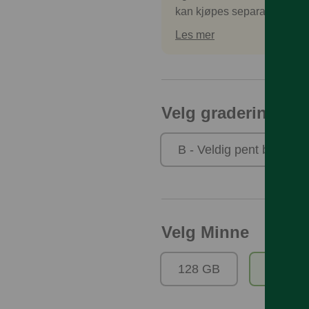
kan kjøpes separat.
Les mer
Velg gradering
B - Veldig pent brukt
Velg Minne
128 GB
256 G