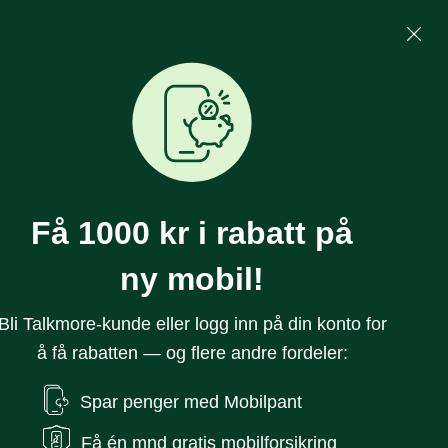
Mine Sider
Søk
0
Få 1000 kr i rabatt på
ny mobil!
Bli Talkmore-kunde eller logg inn på din konto for
å få rabatten — og flere andre fordeler:
 iPhone 14 Pro Max
Spar penger med Mobilpant
 Purple (C)
Få én mnd gratis mobilforsikring