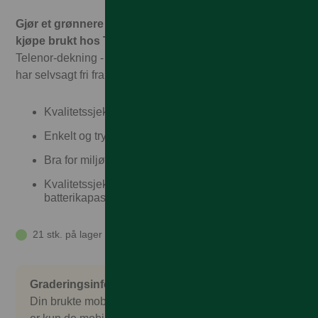
Gjør et grønnere valg og spar penger. Det er trygt å
kjøpe brukt hos Talkmore!
Hos oss får du garantert full
Telenor-dekning - til Talkmorepriser, ingen binding, og vi
har selvsagt fri frakt og rask levering
Kvalitetssjekket
Enkelt og trygt
Bra for miljøet
Kvalitetssjekket, garantert over 80%
batterikapasitet
21 stk. på lager
Graderingsinformasjon
Din brukte mobil er nøye sjekket og kontrollert. Det