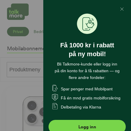
Mine Sider
Søk
Privat
Bedrift
Få 1000 kr i rabatt
Mobilabonnement
Mobiltelefoner
Internett
Sikkerhet
K
på ny mobil!
Bli Talkmore-kunde eller logg inn
0
Produktmeny
på din konto for å få rabatten — og
flere andre fordeler:
Spar penger med Mobilpant
Få én mnd gratis mobilforsikring
Delbetaling via Klarna
Logg inn