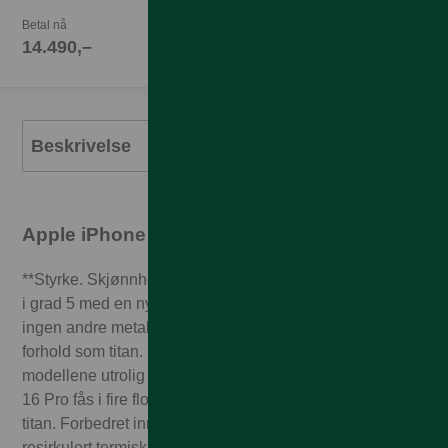
Betal nå
14.490,–
Beskrivelse
Apple iPhone 16 Pro Max
**Styrke. Skjønnhet. Titan.**iPhone 16 Pro er laget i titan
i grad 5 med en ny og sofistikert finpolert finish. Nesten
ingen andre metaller har et like suverent styrke-til-vekt-
forhold som titan. Dette er med på å gjøre disse
modellene utrolig sterke – og imponerende lette. iPhone
16 Pro fås i fire flotte farger, inkludert den nye sandfarget
titan. Forbedret innvendig design – inkludert 100%
resirkulert termisk understruktur av aluminium samt