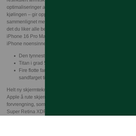
optimaliseringer av glasset på baksiden for å forbedre
kjølingen – gir opptil 20% bedre langvarig ytelse
sammenlignet med iPhone 15 Pro. Slik at du kan gjøre
det du liker alle best, for eksempel å game, enda lenger.
iPhone 16 Pro Max har den største skjermen på en
iPhone noensinne.
Den tynneste rammen på et Apple-produkt.
Titan i grad 5 er eksepsjonelt slitesterkt.
Fire flotte farger, fra den klassiske i svart titan til nye
sandfarget titan.
Helt ny skjermteknologi Med ny skjermteknologi klarer
Apple å rute skjermdata under aktive piksler uten
forvrengning, som gir tynnere kanter og dermed større
Super Retina XDR-skjermer. De er fantastiske å se på –
og ligger veldig godt i hånden. iPhone 16 Pro Max har en
skjermstørrelse på hele 6,9 tommer. Sprut-, vann- og
støvbestandig iPhone 16 Pro er sprut-, vann- og