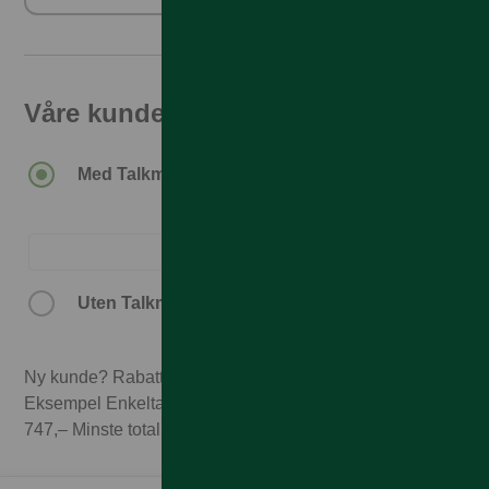
Våre kunder får den beste prisen
Med Talkmore-abonnement.
Uten Talkmore-abonnement.
Ny kunde? Rabatten forutsetter 3 mnd abonnement.
Eksempel Enkeltabonnement 1GB til 249,– x 3 mnd =
747,– Minste totalpris med 3 mnd abonnement 15.237,–