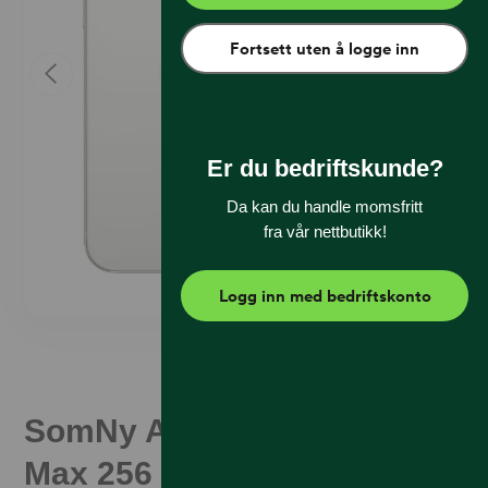
Fortsett uten å logge inn
Er du bedriftskunde?
Da kan du handle momsfritt
fra vår nettbutikk!
Logg inn med bedriftskonto
SomNy Apple iPhone 16 Pro
Max 256 GB Hvit Titan (C)