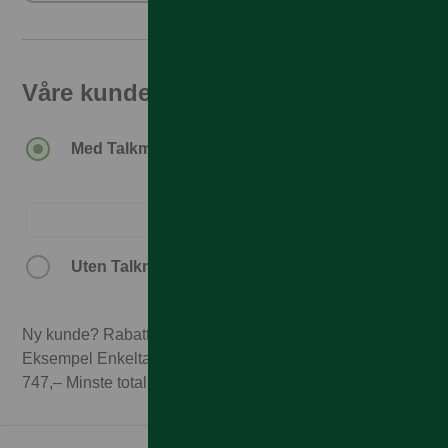
Våre kunder får den beste prisen
1.990,–
Med Talkmore-abonnement.
2.990,–
Uten Talkmore-abonnement.
Ny kunde? Rabatten forutsetter 3 mnd abonnement.
Eksempel Enkeltabonnement 1GB til 249,– x 3 mnd =
747,– Minste totalpris med 3 mnd abonnement 2.737,–