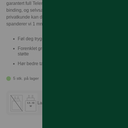
garantert full Telenor-dekning – til Talkmorepriser, ingen
binding, og selvsagt fri frakt og rask levering! Som
privatkunde kan du også velge delbetaling. I tillegg
spanderer vi 1 mnd med mobilforsikring!
Føl deg trygg med Doro Secure Button
Forenklet grensesnitt med veiledninger og ekstern
støtte
Hør bedre takket være høy og tydelig lyd
5 stk. på lager
Lader er ikke inkludert