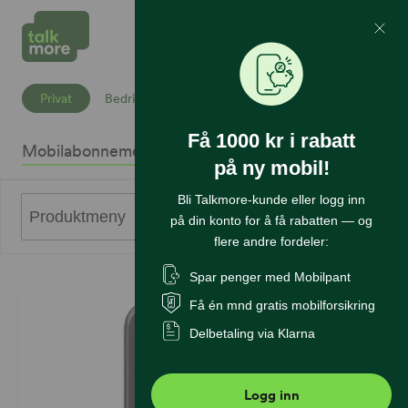
Mine Sider
Søk
Privat
Bedrift
Få 1000 kr i rabatt
Mobilabonnement
Mobiltelefoner
Internett
Sikkerhet
K
på ny mobil!
Bli Talkmore-kunde eller logg inn
0
Produktmeny
på din konto for å få rabatten — og
flere andre fordeler:
Spar penger med Mobilpant
Få én mnd gratis mobilforsikring
Delbetaling via Klarna
Logg inn