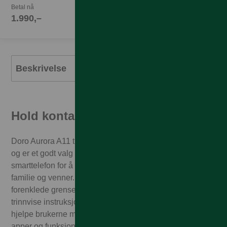
Betal nå
1.990,–
Beskrivelse
Hold kontakten. Føl deg trygg.
Doro Aurora A11 tilbyr enkelhet i et lommevennlig format
og er et godt valg for alle som ønsker en brukervennlig
smarttelefon for å holde kontakten med og bli støttet av
familie og venner. Den leveres med vårt nyeste
forenklede grensesnitt, Doro Easy Interface, som tilbyr
trinnvise instruksjoner og tydelige utgangspunkt for å
hjelpe brukerne med å finne, administrere og forstå
apper og funksjoner på en enklere måte. I tillegg leveres