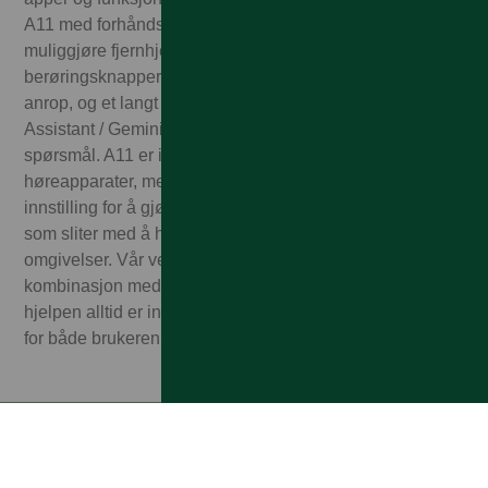
A11 med forhåndsinstallert TeamViewer-app for å
muliggjøre fjernhjelp fra en betrodd kontakt. Det finnes
berøringsknapper for Hjem og for å besvare og avslutte
anrop, og et langt trykk på Hjem-knappen åpner Google
Assistant / Gemini for å bruke stemmekommandoer og -
spørsmål. A11 er ikke bare kompatibel med
høreapparater, men har også vår unike ClearSound-
innstilling for å gjøre tale enklere å forstå. Perfekt for de
som sliter med å høre samtaler, spesielt i støyende
omgivelser. Vår velkjente Doro Secure Button, i
kombinasjon med Response by Doro-appen, betyr at
hjelpen alltid er innen rekkevidde, noe som gir trygghet
for både brukeren og pårørende.
Privat
Bedrift