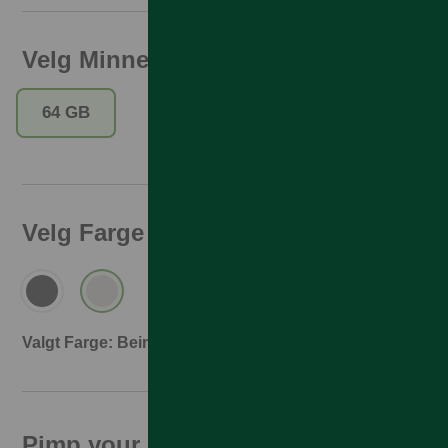
Velg Minne
64 GB
Velg Farge
Valgt Farge: Bein
Pimp your phone!