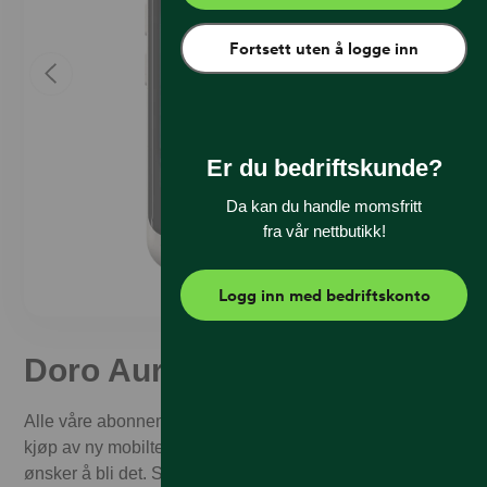
Fortsett uten å logge inn
Er du bedriftskunde?
Da kan du handle momsfritt
fra vår nettbutikk!
Logg inn med bedriftskonto
Doro Aurora A11 Bone
Alle våre abonnementskunder får 1.000,– i rabatt ved
kjøp av ny mobiltelefon. Enten du allerede er kunde eller
ønsker å bli det. Som Talkmore-kunde får du alltid