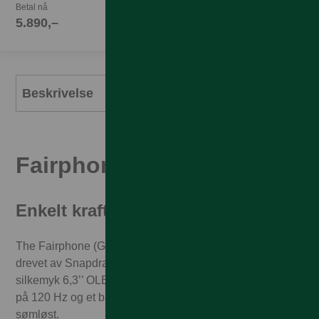
Betal nå
5.890,–
Beskrivelse
Fairphone (Gen. 6)
Enkelt kraftfull
The Fairphone (Gen. 6) holder tritt med dagen din –
drevet av Snapdragon 7s Gen 3-prosessoren, en
silkemyk 6,3’’ OLED-skjerm med oppdateringsfrekvens
på 120 Hz og et batteri som varer lenge. Alt flyter
sømløst.