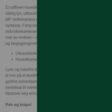
Et raffinert hovedkamera på 50 MP, AI-drevet magi i
dårlig lys, ultravidvinkel for større perspektiver og et 32
MP selfiekamera med autofokus som holder deg
sylskarp. Fang imponerende detaljer med det avanserte
vidvinkelkameraet, eller bytt til ultravidvinkel for å få med
mer av motivet – alltid med den samme flotte skarpheten
og fargegjengivelsen.
Ultravidvinkelkamera: 13 MP
Hovedkamera: 50 MP
Lyse og naturtro bilder som vekker favorittminnene dine
til live på et øyeblikk – fulle av farger og detaljer. Fra
gyldne solnedganger til nattlige stemninger, fra storslåtte
landskap til nærbilder – de smarte kameramodusene
tilpasser seg enhver situasjon.
Pek og knips!