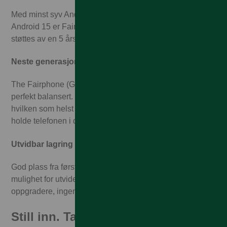
Med minst syv Android-oppgraderinger fra og med
Android 15 er Fairphone bygget for lang levetid – og
støttes av en 5 års garanti som bevis på det.
Neste generasjons modularitet
The Fairphone (Gen. 6) er slankere, sterkere og lettere –
perfekt balansert. Ingenting er limt fast, så du kan bytte ut
hvilken som helst av de 12 delene på få minutter og
holde telefonen i drift i mange år.
Utvidbar lagring opptil 2TB
God plass fra første dag – 256 GB innebygd lagring og
mulighet for utvidelse opptil 2 TB. Ingen press om å
oppgradere, ingen overprisede lagringsalternativer.
Still inn. Ta bilde. Imponer.