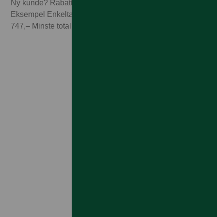
Ny kunde? Rabatten forutsetter 3 mnd abonnement.
Eksempel Enkeltabonnement 1GB til 249,– x 3 mnd =
747,– Minste totalpris med 3 mnd abonnement 6.637,–