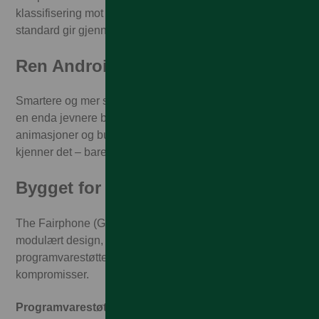
klassifisering mot kraftig regn og falltesting etter militær
standard gir gjennomtenkt holdbarhet.
Ren Android 16
Smartere og mer sømløst enn noensinne. Android 16 gir
en enda jevnere brukeropplevelse, mer elegante
animasjoner og bunnsolid stabilitet. Android slik du
kjenner det – bare bedre på alle de riktige områdene.
Bygget for fremtiden
The Fairphone (Gen. 6) er laget for å vare – med ikonisk
modulært design, 5 års garanti og banebrytende 8 års
programvarestøtte. Ingen planlagt foreldelse. Ingen
kompromisser.
Programvarestøtte til 2033 og 5 års garanti