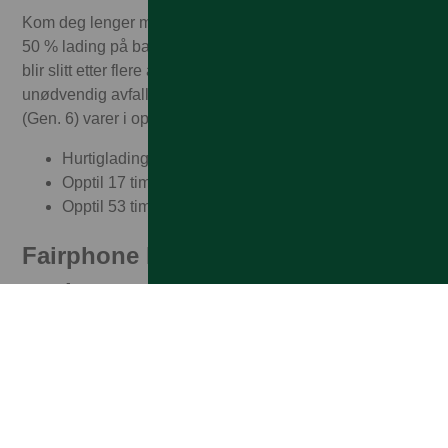
Kom deg lenger med nesten to dagers batteritid – og få
50 % lading på bare 25 minutter. Når batteriet en gang
blir slitt etter flere år, kan du enkelt bytte det selv. Ingen
unødvendig avfall, ingen bekymringer. The Fairphone
(Gen. 6) varer i opptil to dager:
Hurtiglading til 50 % på 25 minutter
Opptil 17 timers videostrømming
Opptil 53 timer og 52 minutter blandet bruk
Fairphone Moments: én bryter, to
verdener
Enten du jobber, slapper av eller bare ønsker en pause
fra distraksjoner, gjør Fairphone det enkelt å bytte til en
roligere modus – uten varsler, uten endeløs scrolling,
bare et enkelt og fredelig grensesnitt.