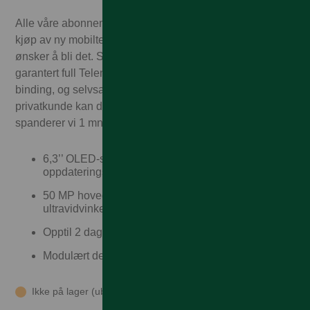
Alle våre abonnementskunder får 1.000,– i rabatt ved
kjøp av ny mobiltelefon. Enten du allerede er kunde eller
ønsker å bli det. Som Talkmore-kunde får du alltid
garantert full Telenor-dekning – til Talkmorepriser, ingen
binding, og selvsagt fri frakt og rask levering! Som
privatkunde kan du også velge delbetaling. I tillegg
spanderer vi 1 mnd med mobilforsikring!
6,3’’ OLED-skjerm med 120 Hz
oppdateringsfrekvens
50 MP hovedkamera og 13 MP
ultravidvinkelkamera
Opptil 2 dagers batteritid og hurtiglading
Modulært design med utskiftbare deler
Ikke på lager (ubekreftet inn 26.08.26)