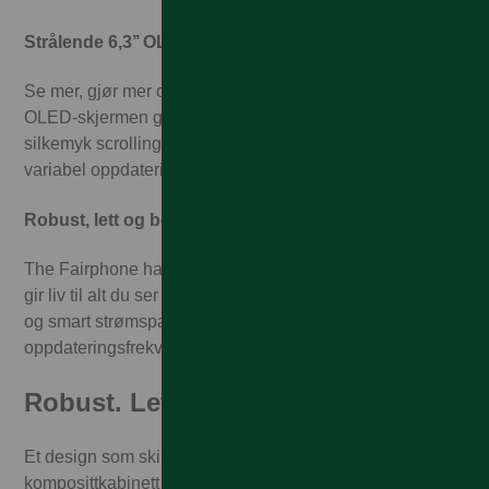
Strålende 6,3’’ OLED-skjerm
Se mer, gjør mer og lad sjeldnere. Den 120 Hz LTPO
OLED-skjermen gir liv til alt du ser – med skarpe bilder,
silkemyk scrolling og smart strømsparing takket være
variabel oppdateringsfrekvens. Vakker og effektiv.
Robust, lett og behagelig i hånden
The Fairphone har Den 120 Hz LTPO OLED-skjermen
gir liv til alt du ser – med skarpe bilder, silkemyk scrolling
og smart strømsparing takket være variabel
oppdateringsfrekvens. Vakker og effektiv.
Robust. Lett. Behagelig i hånden.
Et design som skiller seg ut. Fairphones resirkulerte
komposittkabinett med matt finish, Gorilla Glass 7i, IP55-