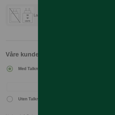
Lader er ikke inkludert
Våre kunder får den beste prisen
5.890,–
Med Talkmore-abonnement.
6.890,–
Uten Talkmore-abonnement.