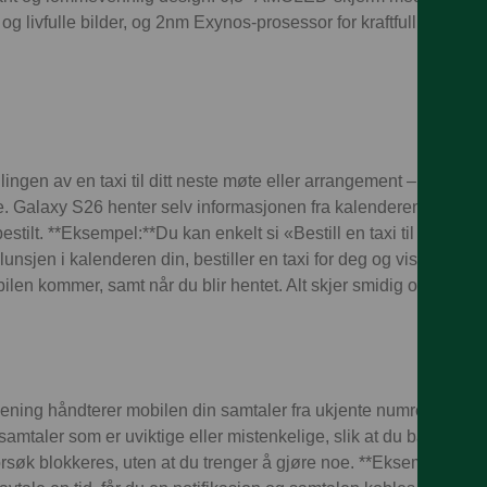
og livfulle bilder, og 2nm Exynos-prosessor for kraftfull ytelse.
llingen av en taxi til ditt neste møte eller arrangement – helt au
. Galaxy S26 henter selv informasjonen fra kalenderen din, finne
t bestilt. **Eksempel:**Du kan enkelt si «Bestill en taxi til min ne
 lunsjen i kalenderen din, bestiller en taxi for deg og viser dire
l bilen kommer, samt når du blir hentet. Alt skjer smidig og automa
ing håndterer mobilen din samtaler fra ukjente numre for deg
amtaler som er uviktige eller mistenkelige, slik at du bare blir fo
orsøk blokkeres, uten at du trenger å gjøre noe. **Eksempel:**Hv