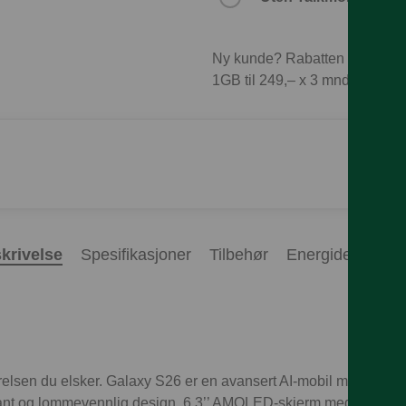
Ny kunde? Rabatten forutset
1GB til 249,– x 3 mnd = 747,–
krivelse
Spesifikasjoner
Tilbehør
Energideklarasj
ørrelsen du elsker. Galaxy S26 er en avansert AI-mobil med fanta
egant og lommevennlig design. 6,3’’ AMOLED-skjerm med briljant 