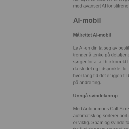
med avansert AI for stilrene 
AI-mobil
Målrettet AI-mobil
La AI-en din ta seg av besti
trenger å tenke på detaljene
sørger for at alt blir korrek
da stedet og tidspunktet for
hvor lang tid det er igjen ti
på andre ting.
Unngå svindelanrop
Med Autonomous Call Screen
automatisk og sorterer bort s
er viktig. Spam og svindelf