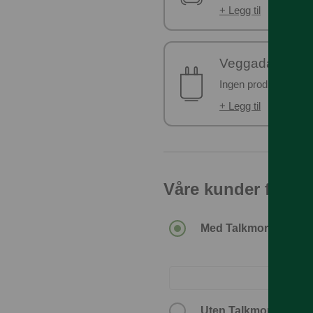
+ Legg til
Veggadapter
Ingen produkter er v
+ Legg til
Våre kunder får de
Med Talkmore-abonn
Uten Talkmore-abon