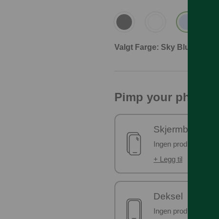
Valgt Farge: Sky Blue
Pimp your phone!
Skjermbeskyttel
Ingen produkter er v
+ Legg til
Deksel
Ingen produkter er v