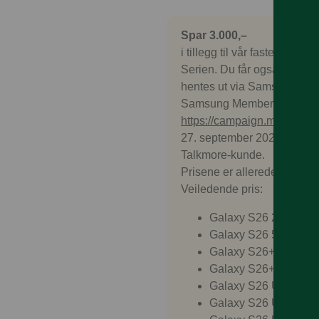
Spar 3.000,–
i tillegg til vår faste mob
Serien. Du får også med G
hentes ut via Samsung Membe
Samsung Members App elle
https://campaign.modino.
27. september 2026. Tilbudet
Talkmore-kunde.
Prisene er allerede justert.
Veiledende pris:
Galaxy S26 256 GB =
Galaxy S26 512 GB =
Galaxy S26+ 256 GB 
Galaxy S26+ 512 GB 
Galaxy S26 Ultra 256
Galaxy S26 Ultra 512