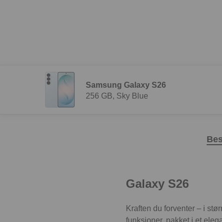
Samsung Galaxy S26
256 GB, Sky Blue
Bes
Galaxy S26
Kraften du forventer – i st
funksjoner, pakket i et el