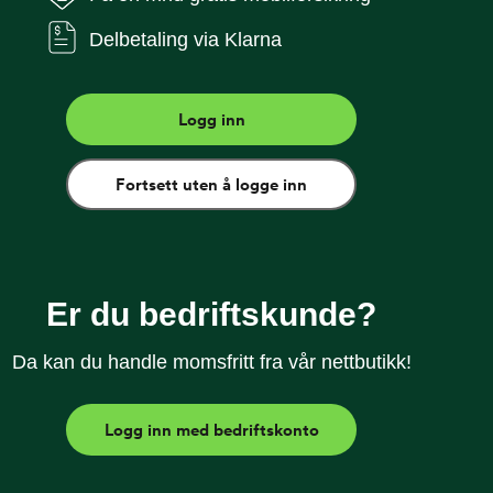
Delbetaling via Klarna
r 1.000,– i rabatt ved kjøp av ny mobiltelefon.
Logg inn
er ønsker å bli det. Som Talkmore-kunde får du alltid
 til Talkmorepriser, ingen binding, og selvsagt fri
vatkunde kan du også velge delbetaling. I tillegg
Fortsett uten å logge inn
orsikring!
sessor i lommevennlig format
 120 Hz for skarp og silkemyk visning
Er du bedriftskunde?
AI – naturlige, levende bilder både dag og natt
Da kan du handle momsfritt fra vår nettbutikk!
 filtrerer svindelanrop og finner svar
 for å vare hele dagen
Logg inn med bedriftskonto