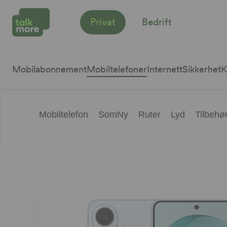
Privat
Bedrift
Mobilabonnement
Mobiltelefoner
Internett
Sikkerhet
K
Mobiltelefon
SomNy
Ruter
Lyd
Tilbehø