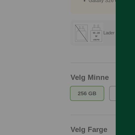
Galaxy S26 Ultra 1 T
Lader er ikke in
Velg Minne
256 GB
512 G
Velg Farge