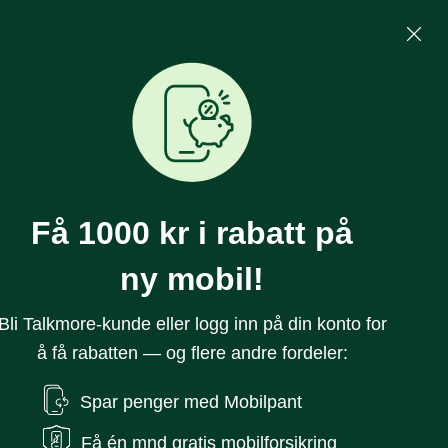
Mine Sider
Søk
0
Få 1000 kr i rabatt på
ny mobil!
Bli Talkmore-kunde eller logg inn på din konto for
å få rabatten — og flere andre fordeler:
Spar penger med Mobilpant
laxy S26 256 GB
Få én mnd gratis mobilforsikring