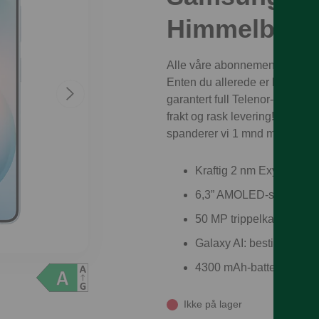
Himmelblå
Alle våre abonnementskunder få
Enten du allerede er kunde ell
garantert full Telenor-dekning –
frakt og rask levering! Som pri
spanderer vi 1 mnd med mobilf
Kraftig 2 nm Exynos-pro
6,3” AMOLED‑skjerm med
50 MP trippelkamera med 
Galaxy AI: bestiller taxi,
4300 mAh‑batteri – laget
Ikke på lager