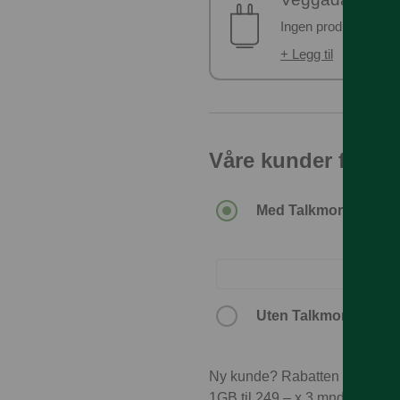
Ingen produkter er v
+ Legg til
Våre kunder får de
Med Talkmore-abonn
Uten Talkmore-abon
Ny kunde? Rabatten forutset
1GB til 249,– x 3 mnd = 747,