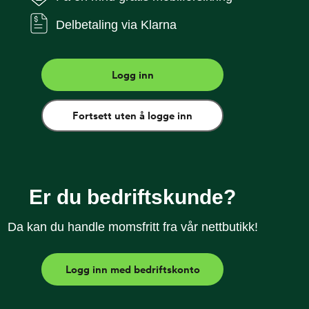
Delbetaling via Klarna
r 1.000,– i rabatt ved kjøp av ny mobiltelefon.
er ønsker å bli det. Som Talkmore-kunde får du alltid
 til Talkmorepriser, ingen binding, og selvsagt fri
Logg inn
vatkunde kan du også velge delbetaling. I tillegg
orsikring!
Fortsett uten å logge inn
spilling på iPhone 16
ina XDR OLED-skjerm
r det enklere å ta bilder og videoer
Er du bedriftskunde?
ra og 12 MP ultravidvinkel
Da kan du handle momsfritt fra vår nettbutikk!
s GPU for lynrask ytelse. 5G-støtte
Logg inn med bedriftskonto