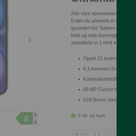
Alle våre abonnementskunder få
Enten du allerede er kunde ell
garantert full Telenor-dekning –
frakt og rask levering! Som pri
spanderer vi 1 mnd med mobilf
Opptil 22 timers videoav
6,1-tommers Super Ret
Kamerakontrollknapp. Gjø
48 MP Fusion hovedkame
A18 Bionic med 5-kjerner
6 stk. på lager