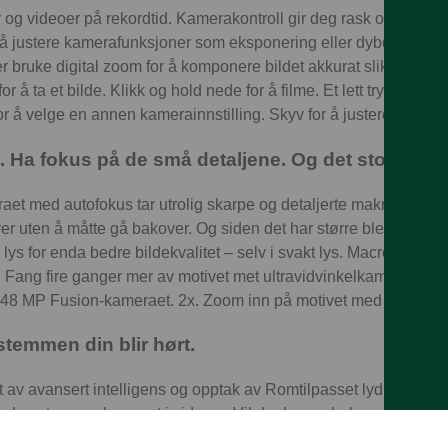
 og videoer på rekordtid. Kamerakontroll gir deg rask og enkel t
 å justere kamerafunksjoner som eksponering eller dybdeskarphe
ler bruke digital zoom for å komponere bildet akkurat slik du vil h
r å ta et bilde. Klikk og hold nede for å filme. Et lett trykk åpne
or å velge en annen kamerainnstilling. Skyv for å justere innstill
 Ha fokus på de små detaljene. Og det store bilde
aet med autofokus tar utrolig skarpe og detaljerte makrobilder 
r uten å måtte gå bakover. Og siden det har større blenderåpnin
lys for enda bedre bildekvalitet – selv i svakt lys. Macro. For fan
x. Fang fire ganger mer av motivet met ultravidvinkelkameraet. 1
 48 MP Fusion-kameraet. 2x. Zoom inn på motivet med 2x tele 
stemmen din blir hørt.
av avansert intelligens og opptak av Romtilpasset lyd, kan du br
rdan stemmer høres ut i videoer. Vil du dempe bakgrunnslyden?
 i bildet? Bare velg en lydmiks og juster intensiteten for å få l