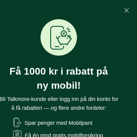
Mine Sider
Søk
0
Få 1000 kr i rabatt på
ny mobil!
Bli Talkmore-kunde eller logg inn på din konto for
å få rabatten — og flere andre fordeler:
e 16 128 GB
Spar penger med Mobilpant
Få én mnd gratis mobilforsikring