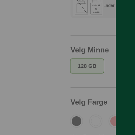
Lader er ikke in
Velg Minne
128 GB
Velg Farge