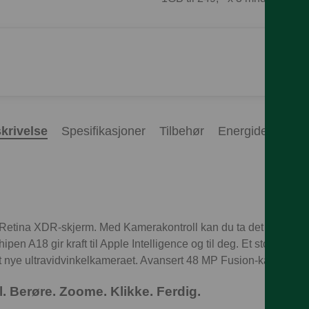
krivelse
Spesifikasjoner
Tilbehør
Energideklarasj
Retina XDR-skjerm. Med Kamerakontroll kan du ta det perfekte bi
ipen A18 gir kraft til Apple Intelligence og til deg. Et stort byks i
 nye ultravidvinkelkameraet. Avansert 48 MP Fusion-kamera.
l. Berøre. Zoome. Klikke. Ferdig.