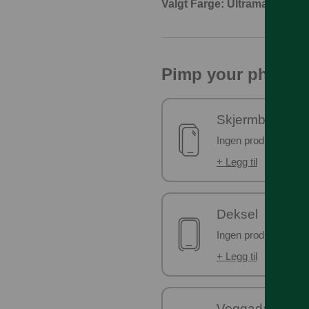
Valgt Farge: Ultramarin
Pimp your phone!
Skjermbeskyttel
Ingen produkter er v
+ Legg til
Deksel
Ingen produkter er v
+ Legg til
Veggadapter