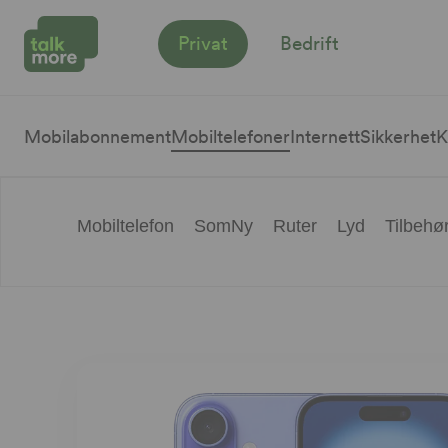
Privat
Bedrift
Mobilabonnement
Mobiltelefoner
Internett
Sikkerhet
K
Mobiltelefon
SomNy
Ruter
Lyd
Tilbehø