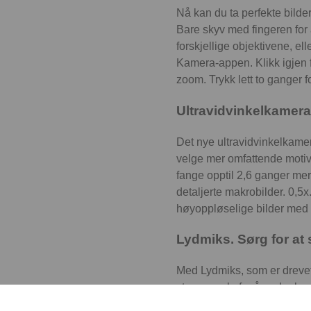
Nå kan du ta perfekte bilder
Bare skyv med fingeren for
forskjellige objektivene, el
Kamera-appen. Klikk igjen fo
zoom. Trykk lett to ganger f
Ultravidvinkelkamera.
Det nye ultravidvinkelkamer
velge mer omfattende motive
fange opptil 2,6 ganger mer 
detaljerte makrobilder. 0,5
høyoppløselige bilder med
Lydmiks. Sørg for at 
Med Lydmiks, som er drevet 
stemmevalg for å endre hvo
fokusere på stemmene som er