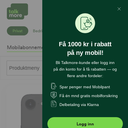
Mine Sider
Søk
Privat
Bedrift
Få 1000 kr i rabatt
Mobilabonnement
Mobiltelefoner
Internett
Sikkerhet
K
på ny mobil!
Bli Talkmore-kunde eller logg inn
0
Produktmeny
på din konto for å få rabatten — og
flere andre fordeler:
Spar penger med Mobilpant
Få én mnd gratis mobilforsikring
Delbetaling via Klarna
Logg inn