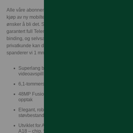
Alle våre abonnementskunder får 1.000,– i rabatt ved
kjøp av ny mobiltelefon. Enten du allerede er kunde eller
ønsker å bli det. Som Talkmore-kunde får du alltid
garantert full Telenor-dekning – til Talkmorepriser, ingen
binding, og selvsagt fri frakt og rask levering! Som
privatkunde kan du også velge delbetaling. I tillegg
spanderer vi 1 mnd med mobilforsikring!
Superlang batteritid. Opptil 26 timer med
videoavspilling.
6,1-tommers Super Retina XDR OLED-skjerm
48MP Fusion-kamera. Alt du trenger, til alle slags
opptak
Elegant, robust design som er sprut-, vann- og
støvbestandig
Utviklet for Apple Intelligence med kraftig 4-kjerners
A18 – chip. 5G-støtte og USB-C-port