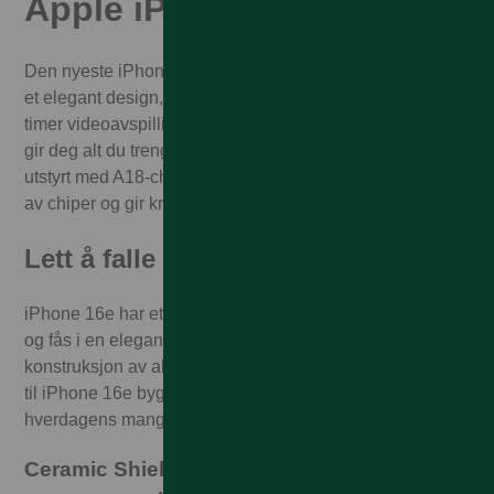
Apple iPhone 16e
Den nyeste iPhonen. Den beste prisen. iPhone 16e har
et elegant design, superlang batteritid med opptil 26
timer videoavspilling, og et 48 MP Fusion-kamera, som
gir deg alt du trenger til alle slags opptak. iPhone 16e er
utstyrt med A18-chipen, som er den nyeste generasjonen
av chiper og gir kraft til Apple Intelligence.
Lett å falle for. Tåler et fall
iPhone 16e har et fantastisk design, både inni og utenpå,
og fås i en elegant svart eller hvit finish. Med en
konstruksjon av aluminium i romfartskvalitet er kabinettet
til iPhone 16e bygd for å brukes lenge, og for å overleve
hverdagens mange «ops», «huff da» og «neeeei».
Ceramic Shield. Sterkere enn glasset på