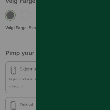
Velg Farge
Valgt Farge: Svart
Pimp your phone!
Skjermbeskyttelse - ferdig påsatt
Ingen produkter er valgt
+ Legg til
Deksel