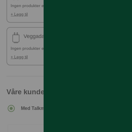
Ingen produkter er valgt
+ Legg til
Veggadapter
Ingen produkter er valgt
+ Legg til
Våre kunder får den beste prisen
6.590,–
Med Talkmore-abonnement.