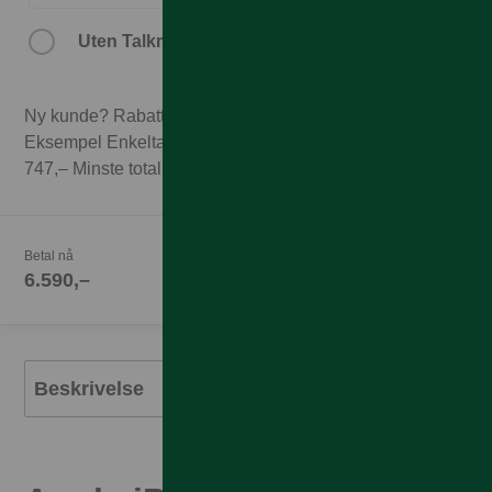
7.590,–
Uten Talkmore-abonnement.
Ny kunde? Rabatten forutsetter 3 mnd abonnement.
Eksempel Enkeltabonnement 1GB til 249,– x 3 mnd =
747,– Minste totalpris med 3 mnd abonnement 7.337,–
Betal nå
6.590,–
Beskrivelse