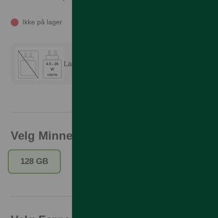
Ikke på lager
Lader er ikke inkludert
Velg Minne
128 GB