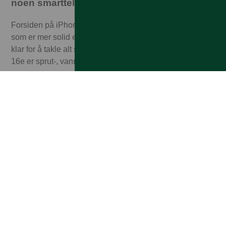
noen smarttelefon
Forsiden på iPhone 16e er beskyttet av Ceramic Shield,
som er mer solid enn glasset på noen smarttelefon, og
klar for å takle alt som kan skje i dagliglivet. Og iPhone
16e er sprut-, vann- og støvbestandig.
Handlingsknapp. Snarveien til
favorittfunksjonen din
Med et lite trykk kan du bruke visuell intelligens, ringe en
venn, åpne favorittappen din, og mer.
USB-C- En eneste. Til alt mulig
iPhone 16e har USB-C-port for lading og tilkobling av
andre Apple-enheter og et stort utvalg av tilbehør.
Face ID. Benytt deg av utseende