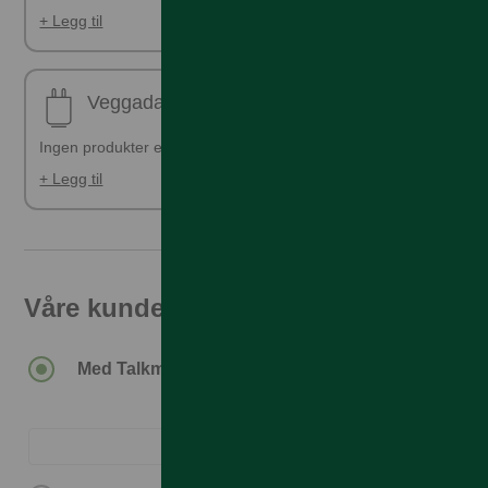
+ Legg til
Veggadapter
Ingen produkter er valgt
+ Legg til
Våre kunder får den beste prisen
17.990,–
Med Talkmore-abonnement.