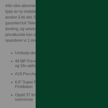
Alle våre abonnementskunder får 1.000,– i rabatt ved
kjøp av ny mobiltelefon. Enten du allerede er kunde eller
ønsker å bli det. Som Talkmore-kunde får du alltid
garantert full Telenor-dekning – til Talkmorepriser, ingen
binding, og selvsagt fri frakt og rask levering! Som
privatkunde kan du også velge delbetaling. I tillegg
spanderer vi 1 mnd med mobilforsikring!
Unibody-design i aluminium med avansert kjøling
48 MP Pro-kamerasystem med opptil 200 mm tele
og 16x optisk zoom
A19 Pro-chip med 40 % bedre ytelse
6,9'' Super Retina XDR-skjerm med 120 Hz
ProMotion
Opptil 37 timers batteritid – beste på en iPhone
noensinne