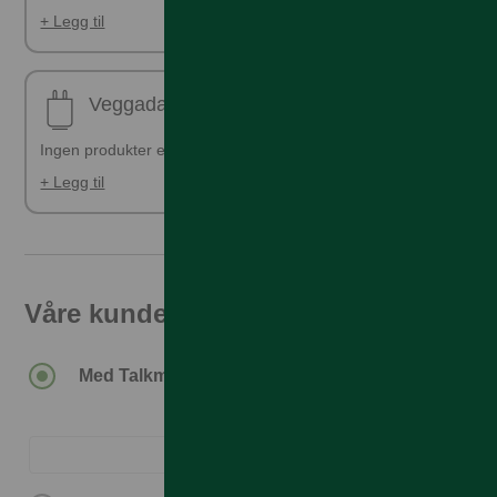
+ Legg til
Veggadapter
Ingen produkter er valgt
+ Legg til
Våre kunder får den beste prisen
19.990,–
Med Talkmore-abonnement.