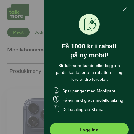
Mine Sider
Søk
Privat
Bedrift
Få 1000 kr i rabatt
Mobilabonnement
Mobiltelefoner
Internett
Sikkerhet
K
på ny mobil!
Bli Talkmore-kunde eller logg inn
0
Produktmeny
på din konto for å få rabatten — og
flere andre fordeler:
Spar penger med Mobilpant
Få én mnd gratis mobilforsikring
Delbetaling via Klarna
Logg inn