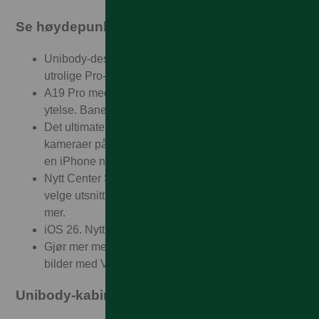
Se høydepunktene
Unibody-design av varmstøpt aluminium gir
utrolige Pro-egenskaper.
A19 Pro med dampkammerkjøling for lynrask
ytelse. Banebrytende batteritid.
Det ultimate Pro-kamerasystemet. 48MP Fusion-
kameraer på baksiden. Og den lengste zoomen på
en iPhone noensinne.
Nytt Center Stage-frontkamera. Fleksible måter å
velge utsnitt på. Smartere gruppeselfier. Og mye
mer.
iOS 26. Nytt utseende. Enda mer magi.
Gjør mer med Apple Intelligence – skap bedre
bilder med Visk ut i Bilder.
Unibody-kabinett. Et bunnsolid argument.