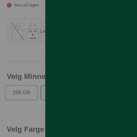
Ikke på lager
Lader er ikke inkludert
Velg Minne
256 GB
512 GB
Velg Farge