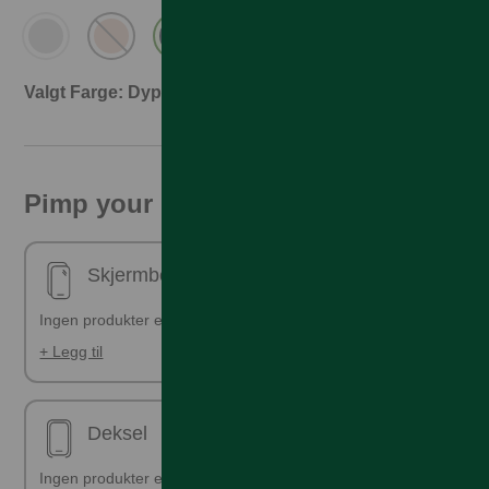
Valgt Farge: Dypblå
Pimp your phone!
Skjermbeskyttelse - ferdig påsatt
Ingen produkter er valgt
+ Legg til
Deksel
Ingen produkter er valgt