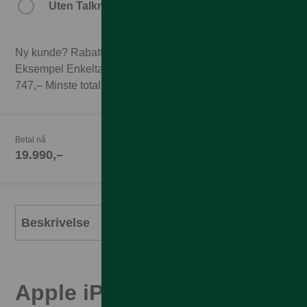
20.990,–
Uten Talkmore-abonnement.
Ny kunde? Rabatten forutsetter 3 mnd abonnement.
Eksempel Enkeltabonnement 1GB til 249,– x 3 mnd =
747,– Minste totalpris med 3 mnd abonnement 20.737,–
Betal nå
19.990,–
Beskrivelse
Apple iPhone 17 Pro Max