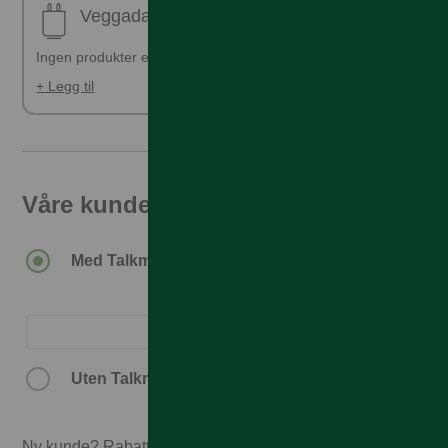
Veggadapter
Ingen produkter er valgt
+ Legg til
Våre kunder får den beste prisen
15.890,–
Med Talkmore-abonnement.
16.890,–
Uten Talkmore-abonnement.
Ny kunde? Rabatten forutsetter 3 mnd abonnement.