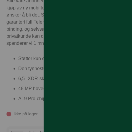
Alle våre abonnementskunder får 1.000,– i rabatt ved
kjøp av ny mobiltelefon. Enten du allerede er kunde eller
ønsker å bli det. Som Talkmore-kunde får du alltid
garantert full Telenor-dekning – til Talkmorepriser, ingen
binding, og selvsagt fri frakt og rask levering! Som
privatkunde kan du også velge delbetaling. I tillegg
spanderer vi 1 mnd med mobilforsikring!
Støtter kun eSIM
Den tynneste og letteste iPhonen noensinne i titan.
6,5" XDR-skjerm med 3000 nit og 120 Hz.
48 MP hovedkamera og 18 MP frontkamera.
A19 Pro-chip med opptil 27 t batteri.
Ikke på lager