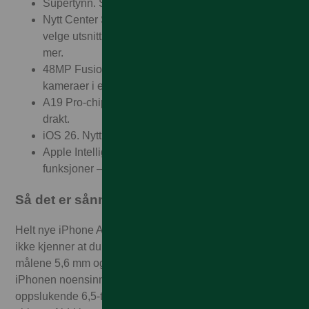
Supertynn. Superlett. Supersterk.
Nytt Center Stage-frontkamera. Fleksible måter å
velge utsnitt på. Smartere gruppeselfier. Og mye
mer.
48MP Fusion-hovedkamera. To avanserte
kameraer i ett. Superhøy oppløsning er standard.
A19 Pro-chip og heldagsbatteri. Pro-kraft i tynn
drakt.
iOS 26. Nytt utseende. Enda mer magi!
Apple Intelligence. Ganske enkelt hjelpsomme
funksjoner – fra å lage bilder til Visuell intelligens.
Så det er sånn fremtiden føles
Helt nye iPhone Air er så utrolig tynn og lett at du nesten
ikke kjenner at du har den i hånden. Med de beskjedne
målene 5,6 mm og 165 gram, er dette den tynneste
iPhonen noensinne – likevel har den en stor,
oppslukende 6,5-tommers skjerm og kraften til A19 Pro-