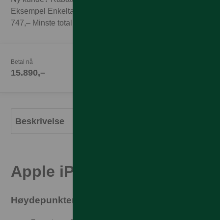
Eksempel Enkeltabonnement 1GB til 249,– x 3 mnd =
747,– Minste totalpris med 3 mnd abonnement 16.637,–
Betal nå
15.890,–
Beskrivelse
Apple iPhone Air
Høydepunktene