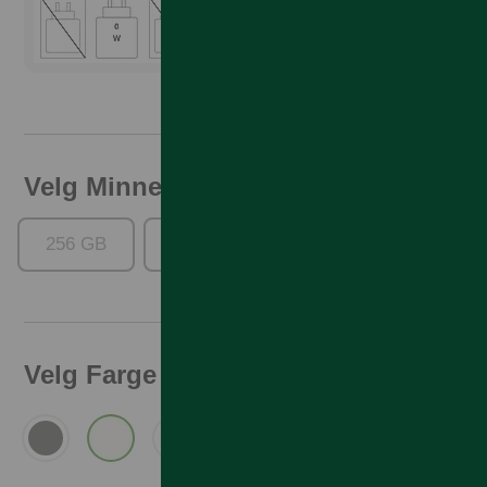
Lader er ikke inkludert
Velg Minne
256 GB
512 GB
1024 GB
Velg Farge