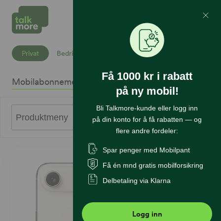
Mine Sider
Søk
Privat
Bedrift
Få 1000 kr i rabatt
Mobilabonnement
Mobiltelefoner
Internett
Sikkerhet
K
på ny mobil!
Bli Talkmore-kunde eller logg inn
0
Produktmeny
på din konto for å få rabatten — og
flere andre fordeler:
Spar penger med Mobilpant
Få én mnd gratis mobilforsikring
Delbetaling via Klarna
Logg inn