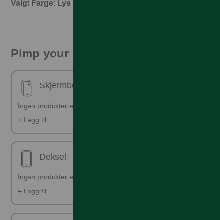
Valgt Farge: Lys Gull
Pimp your phone!
Skjermbeskyttelse - ferdig påsatt
Ingen produkter er valgt
+ Legg til
Deksel
Ingen produkter er valgt
+ Legg til