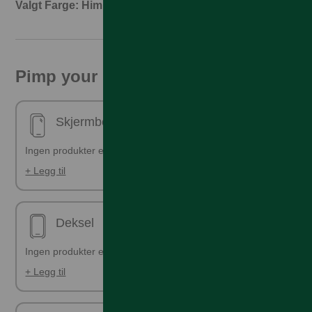
Valgt Farge: Himmelblå
Pimp your phone!
Skjermbeskyttelse - ferdig påsatt
Ingen produkter er valgt
+ Legg til
Deksel
Ingen produkter er valgt
+ Legg til