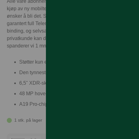
Alle våre abonnementskunder får 1.000,– i rabatt ved
kjøp av ny mobiltelefon. Enten du allerede er kunde eller
ønsker å bli det. Som Talkmore-kunde får du alltid
garantert full Telenor-dekning – til Talkmorepriser, ingen
binding, og selvsagt fri frakt og rask levering! Som
privatkunde kan du også velge delbetaling. I tillegg
spanderer vi 1 mnd med mobilforsikring!
Støtter kun eSIM
Den tynneste og letteste iPhonen noensinne i titan.
6,5" XDR-skjerm med 3000 nit og 120 Hz.
48 MP hovedkamera og 18 MP frontkamera.
A19 Pro-chip med opptil 27 t batteri.
1 stk. på lager