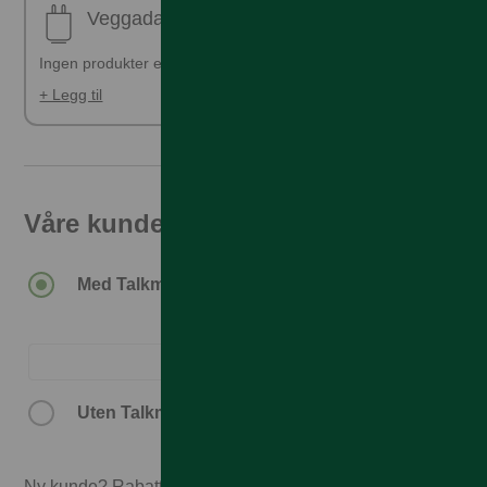
Veggadapter
Ingen produkter er valgt
+ Legg til
Våre kunder får den beste prisen
15.890,–
Med Talkmore-abonnement.
16.890,–
Uten Talkmore-abonnement.
Ny kunde? Rabatten forutsetter 3 mnd abonnement.