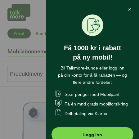
Mine Sider
Søk
Privat
Bedrift
Få 1000 kr i rabatt
Mobilabonnement
Mobiltelefoner
Internett
Sikkerhet
K
på ny mobil!
Bli Talkmore-kunde eller logg inn
0
Produktmeny
på din konto for å få rabatten — og
flere andre fordeler:
Spar penger med Mobilpant
Få én mnd gratis mobilforsikring
Delbetaling via Klarna
Logg inn