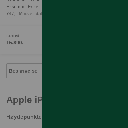
Eksempel Enkeltabonnement 1GB til 249,– x 3 mnd =
747,– Minste totalpris med 3 mnd abonnement 16.637,–
Betal nå
15.890,–
Beskrivelse
Apple iPhone Air
Høydepunktene