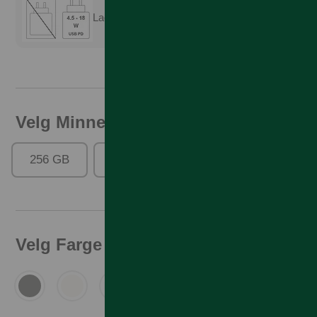
Lader er ikke inkludert
Velg Minne
256 GB
512 GB
1024 GB
Velg Farge