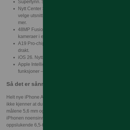
Supertynn. Superlett. Supersterk.
Nytt Center Stage-frontkamera. Fleksible måter å
velge utsnitt på. Smartere gruppeselfier. Og mye
mer.
48MP Fusion-hovedkamera. To avanserte
kameraer i ett. Superhøy oppløsning er standard.
A19 Pro-chip og heldagsbatteri. Pro-kraft i tynn
drakt.
iOS 26. Nytt utseende. Enda mer magi!
Apple Intelligence. Ganske enkelt hjelpsomme
funksjoner – fra å lage bilder til Visuell intelligens.
Så det er sånn fremtiden føles
Helt nye iPhone Air er så utrolig tynn og lett at du nesten
ikke kjenner at du har den i hånden. Med de beskjedne
målene 5,6 mm og 165 gram, er dette den tynneste
iPhonen noensinne – likevel har den en stor,
oppslukende 6,5-tommers skjerm og kraften til A19 Pro-