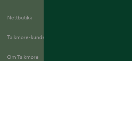
Nettbutikk
Talkmore-kunder
Om Talkmore