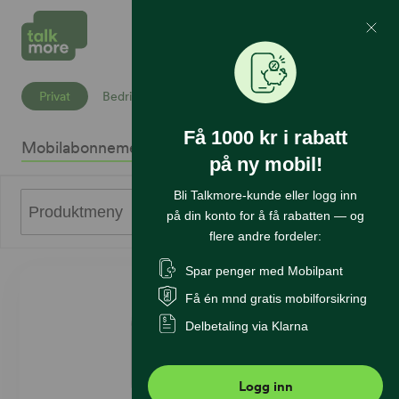
Mine Sider
Søk
Privat
Bedrift
Få 1000 kr i rabatt
Mobilabonnement
Mobiltelefoner
Internett
Sikkerhet
K
på ny mobil!
Bli Talkmore-kunde eller logg inn
0
Produktmeny
på din konto for å få rabatten — og
flere andre fordeler:
Spar penger med Mobilpant
Få én mnd gratis mobilforsikring
Delbetaling via Klarna
Logg inn