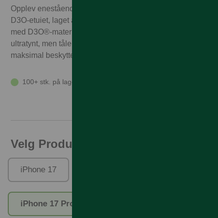
Opplev enestående telefonbeskyttelse med Iceland Ultra
D3O-etuiet, laget av 100 % resirkulert plast og forsterket
med D3O®-materiale. Etuiet er designet for å være
ultratynt, men tåler likevel fall på opptil 4 meter – og gir
maksimal beskyttelse uten å gjøre telefonen tykkere.
100+ stk. på lager
Velg Produktfamilie
iPhone 17
iPhone Air
iPhone 17 Pro
iPhone 17 Pro Max