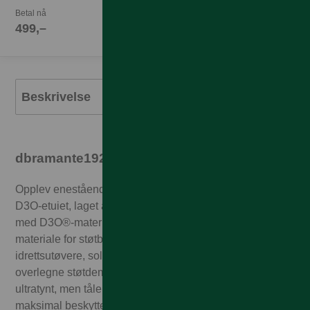
Betal nå
499,–
Beskrivelse
dbramante1928 Iceland Ultra Deksel
Opplev enestående telefonbeskyttelse med Iceland Ultra
D3O-etuiet, laget av 100 % resirkulert plast og forsterket
med D3O®-materiale. D3O® er verdens ledende
materiale for støtbeskyttelse, og brukes av profesjonelle
idrettsutøvere, soldater og motorsyklister på grunn av sin
overlegne støtdemping. Etuiet er designet for å være
ultratynt, men tåler likevel fall på opptil 4 meter – og gir
maksimal beskyttelse uten å gjøre telefonen tykkere.