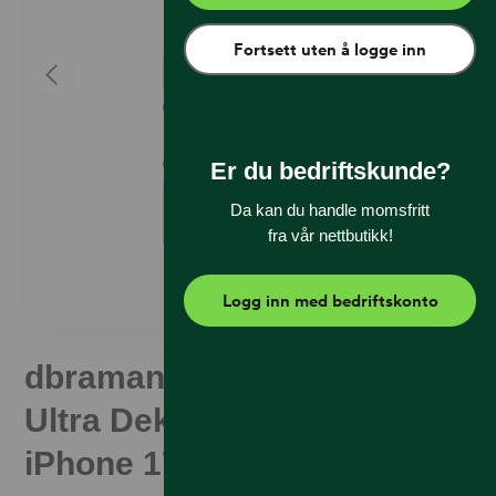
Fortsett uten å logge inn
Er du bedriftskunde?
Da kan du handle momsfritt
fra vår nettbutikk!
Logg inn med bedriftskonto
dbramante1928 Iceland
Ultra Deksel MagSafe
iPhone 17 Pro Klar