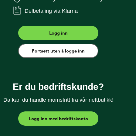
et bedre grep og reduserer risikoen for at telefonen
Delbetaling via Klarna
ilige, justerbare remmen gir enda mer trygghet og
ge måter. Passer til A21.
Logg inn
antene på telefonen
Fortsett uten å logge inn
st ladestativ
Er du bedriftskunde?
Da kan du handle momsfritt fra vår nettbutikk!
Logg inn med bedriftskonto