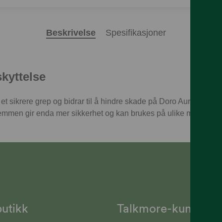
Beskrivelse
Spesifikasjoner
skyttelse
 et sikrere grep og bidrar til å hindre skade på Doro Aurora-tele
remmen gir enda mer sikkerhet og kan brukes på ulike måter. Pass
utikk
Talkmore-kunder