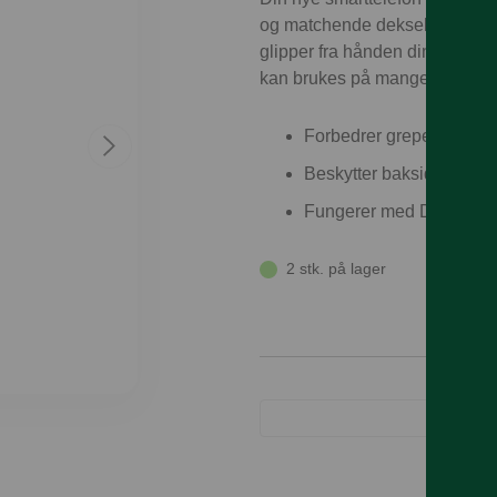
og matchende dekselet gir deg 
glipper fra hånden din. Den st
kan brukes på mange forskjelli
Forbedrer grepet
Beskytter baksiden og k
Fungerer med Doro trådlø
2 stk. på lager