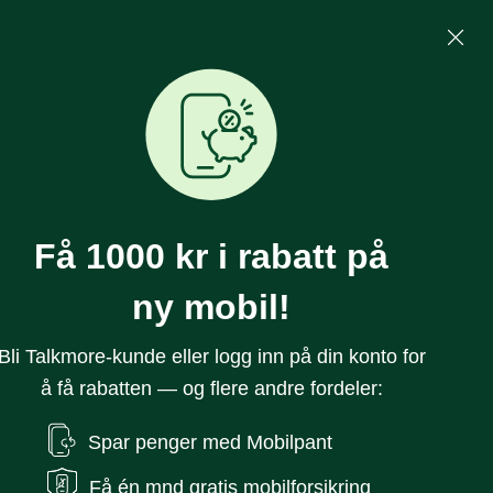
Mine Sider
Søk
0
Få 1000 kr i rabatt på
ny mobil!
Bli Talkmore-kunde eller logg inn på din konto for
å få rabatten — og flere andre fordeler:
ksel A21 Grafitt
Spar penger med Mobilpant
Få én mnd gratis mobilforsikring
åler noen støt uten å gå i stykker. Dette tilpassede