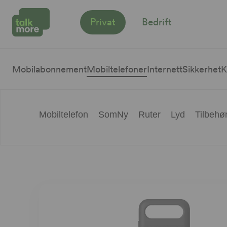
Privat
Bedrift
Mobilabonnement
Mobiltelefoner
Internett
Sikkerhet
K
Mobiltelefon
SomNy
Ruter
Lyd
Tilbehø