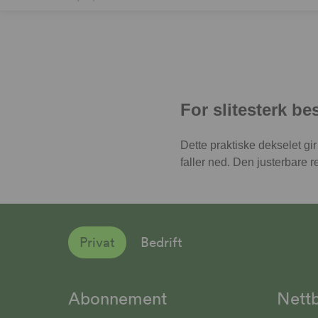
For slitesterk be
Dette praktiske dekselet gir
faller ned. Den justerbare 
Privat
Bedrift
Abonnement
Nettb