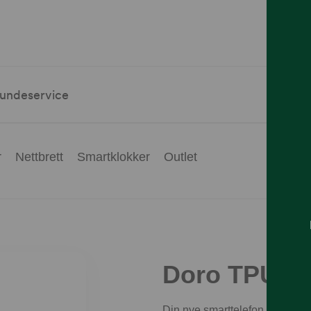
undeservice
r
Nettbrett
Smartklokker
Outlet
Doro TPU De
Din nye smarttelefon fra Doro t