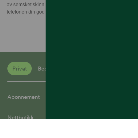
av semsket skinn. Et flyttbart svart deksel inkludert gir
telefonen din god beskyttelse.
Privat
Bedrift
Abonnement
Nettbutikk