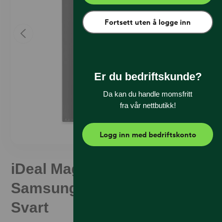
Fortsett uten å logge inn
Er du bedriftskunde?
Da kan du handle momsfritt
fra vår nettbutikk!
Logg inn med bedriftskonto
iDeal Magnet Wallet+
Samsung Galaxy S26 Ultra
Svart