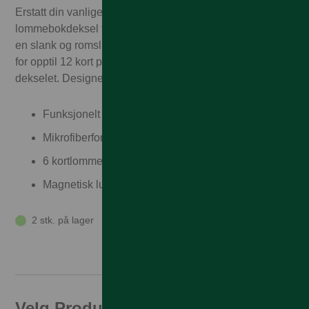
Erstatt din vanlige lommebok med praktisk
lommebokdeksel fra iDeal of Sweden. Magnet Wallet+ er
en slank og romslig lommebokdeksel i skinn, med rom
for opptil 12 kort på både innsiden og baksiden av
dekselet. Designet for å gi god beskyttelse.
Funksjonelt og beskyttende design
Mikrofiberforing som forhindrer riper
6 kortlommer på baksiden som holder opptil 12 kort
Magnetisk lukkefunksjon
2 stk. på lager
Velg Produktfamilie