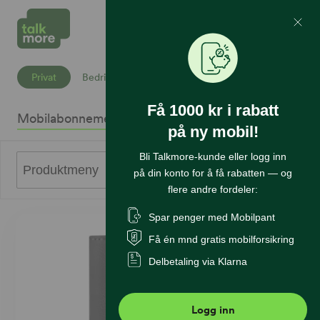
Mine Sider
Søk
Privat
Bedrift
Få 1000 kr i rabatt
Mobilabonnement
Mobiltelefoner
Internett
Sikkerhet
K
på ny mobil!
Bli Talkmore-kunde eller logg inn
0
Produktmeny
på din konto for å få rabatten — og
flere andre fordeler:
Spar penger med Mobilpant
Få én mnd gratis mobilforsikring
Delbetaling via Klarna
Logg inn