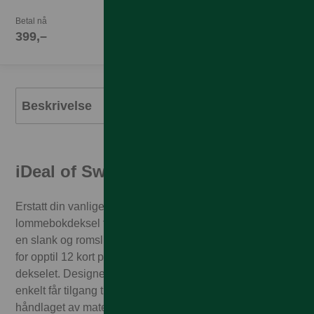
Betal nå
399,–
Beskrivelse
iDeal of Sweden Magnet Wallet+
Erstatt din vanlige lommebok med praktisk
lommebokdeksel fra iDeal of Sweden. Magnet Wallet+ er
en slank og romslig lommebokdeksel i skinn, med rom
for opptil 12 kort på både innsiden og baksiden av
dekselet. Designet med «trekk-opp» funksjon slik at du
enkelt får tilgang til ditt buss- eller kredittkort. Dekselet er
håndlaget av materialer i høy kvalitet og har en innside