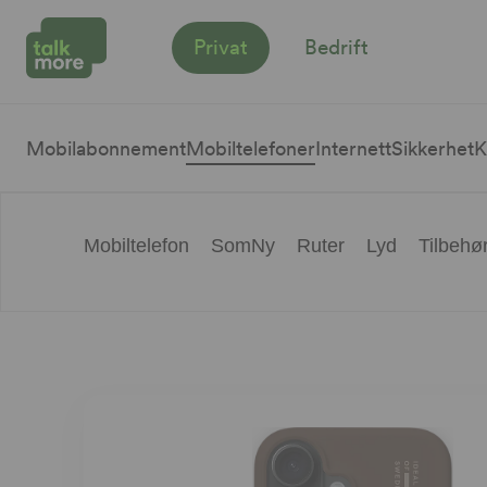
Privat
Bedrift
Mobilabonnement
Mobiltelefoner
Internett
Sikkerhet
K
Mobiltelefon
SomNy
Ruter
Lyd
Tilbehø