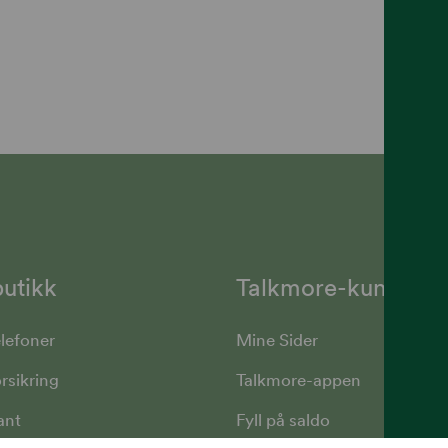
utikk
Talkmore-kunder
lefoner
Mine Sider
rsikring
Talkmore-appen
ant
Fyll på saldo