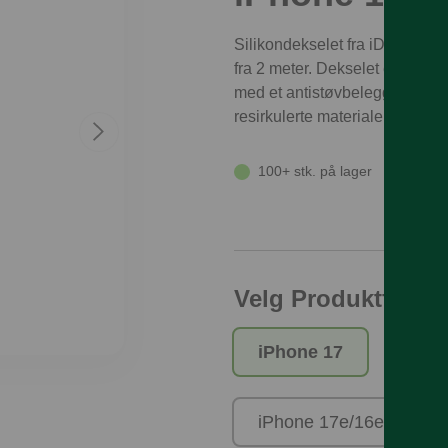
Silikondekselet fra iDeal of S
fra 2 meter. Dekselet er skredd
med et antistøvbelegg og et mik
resirkulerte materialer.
100+ stk. på lager
Velg Produktfamili
iPhone 17
iPho
iPhone 17e/16e/15/14/