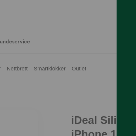
undeservice
r
Nettbrett
Smartklokker
Outlet
iDeal Siliko
iPhone 17 