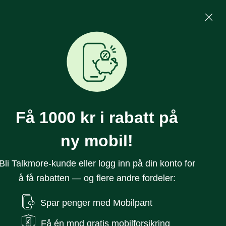
Mine Sider
Søk
0
Få 1000 kr i rabatt på
ny mobil!
Bli Talkmore-kunde eller logg inn på din konto for
å få rabatten — og flere andre fordeler:
n Deksel MagSafe
Spar penger med Mobilpant
Mocha Mousse
Få én mnd gratis mobilforsikring