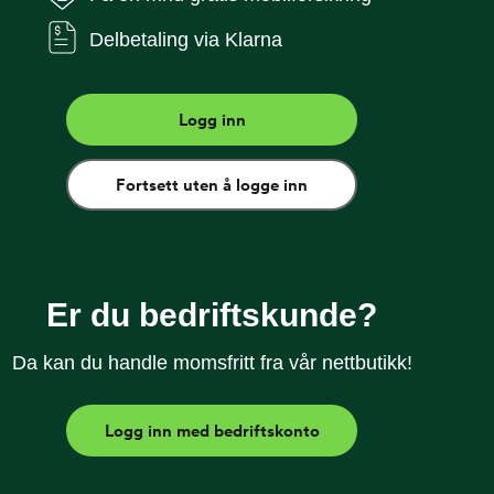
Delbetaling via Klarna
weden gir mobilen din god beskyttelse og er falltestet
ersydd og gripevennlig. I tillegg er dekselet utstyrt
rofiberfôr som forhindrer riper. Laget av dyrefrie og
Logg inn
Fortsett uten å logge inn
Er du bedriftskunde?
e
Da kan du handle momsfritt fra vår nettbutikk!
ne 17 Pro
iPhone 17 Pro Max
Logg inn med bedriftskonto
13