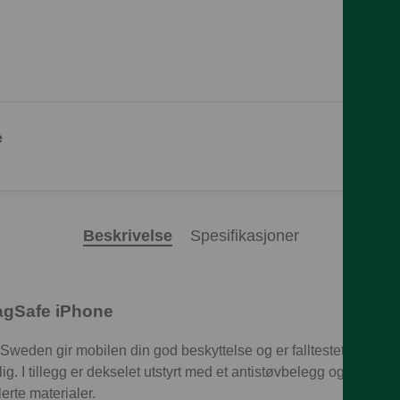
e
Beskrivelse
Spesifikasjoner
MagSafe iPhone
 Sweden gir mobilen din god beskyttelse og er falltestet fra 2 me
. I tillegg er dekselet utstyrt med et antistøvbelegg og et mikrof
erte materialer.