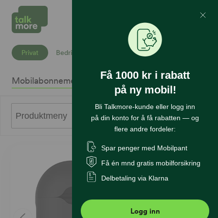
Mine Sider
Søk
Privat
Bedrift
Få 1000 kr i rabatt
Mobilabonnement
Mobiltelefoner
Internett
Sikkerhet
K
på ny mobil!
Bli Talkmore-kunde eller logg inn
0
Produktmeny
på din konto for å få rabatten — og
flere andre fordeler:
Spar penger med Mobilpant
Få én mnd gratis mobilforsikring
Delbetaling via Klarna
Logg inn