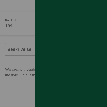
Betal nå
199,–
Beskrivelse
We create thoughtful products, designed for your
lifestyle. This is the