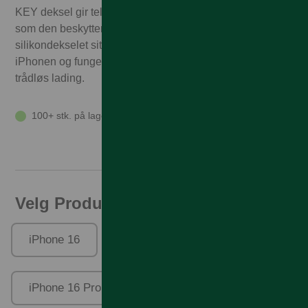
KEY deksel gir telefonen en ren fargerik look samtidig
som den beskytter telefonen din. Dette tynne
silikondekselet sitter som støpt rundt knappene på
iPhonen og fungerer utmerket med både Magsafe og
trådløs lading.
100+ stk. på lager
Velg Produktfamilie
iPhone 16
iPhone 16 Plus
iPhone 16 Pro
iPhone 16 Pro Max