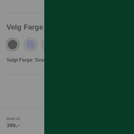
Velg Farge
Valgt Farge: Svart
Betal nå
399,–