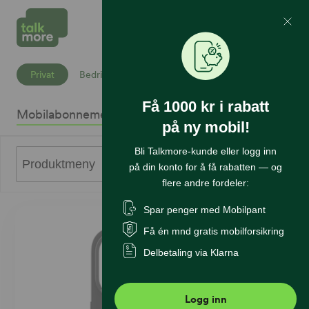
Mine Sider
Søk
Privat
Bedrift
Få 1000 kr i rabatt
Mobilabonnement
Mobiltelefoner
Internett
Sikkerhet
K
på ny mobil!
Bli Talkmore-kunde eller logg inn
0
Produktmeny
på din konto for å få rabatten — og
flere andre fordeler:
Spar penger med Mobilpant
Få én mnd gratis mobilforsikring
Delbetaling via Klarna
Logg inn