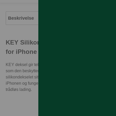
Beskrivelse
KEY Silikondeksel med MagSafe
for iPhone
KEY deksel gir telefonen en ren fargerik look samtidig
som den beskytter telefonen din. Dette tynne
silikondekselet sitter som støpt rundt knappene på
iPhonen og fungerer utmerket med både Magsafe og
trådløs lading.