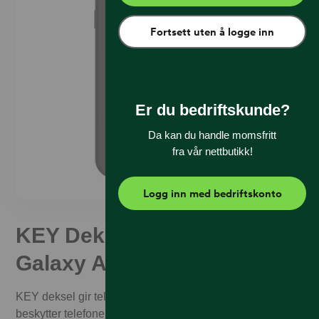
Fortsett uten å logge inn
Er du bedriftskunde?
Da kan du handle momsfritt
fra vår nettbutikk!
Logg inn med bedriftskonto
KEY Deksel Samsung
Galaxy A56/A36 Black
KEY deksel gir telefonen en ren look samtidig som den
beskytter telefonen din.