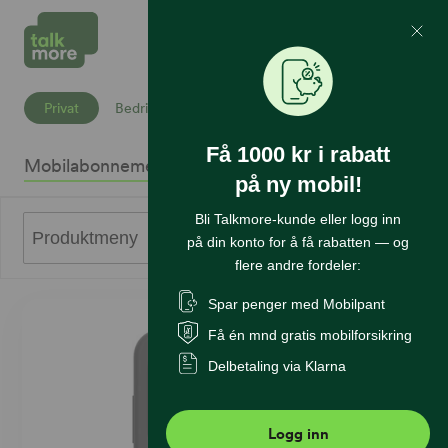
Mine Sider
Søk
Privat
Bedrift
Få 1000 kr i rabatt
Mobilabonnement
Mobiltelefoner
Internett
Sikkerhet
K
på ny mobil!
Bli Talkmore-kunde eller logg inn
0
Produktmeny
på din konto for å få rabatten — og
flere andre fordeler:
Spar penger med Mobilpant
Få én mnd gratis mobilforsikring
Delbetaling via Klarna
Logg inn