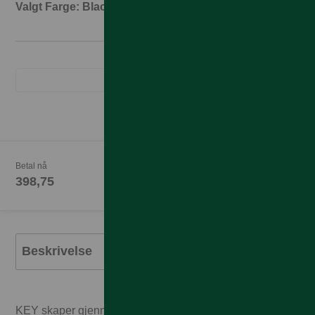
Valgt Farge: Black
Betal nå
398,75
Beskrivelse
KEY skaper gjennomtenkte produkter som er designet