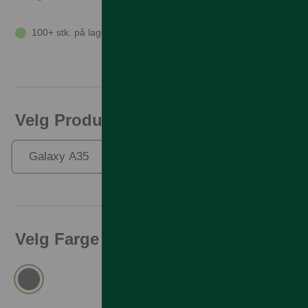
100+ stk. på lager
Velg Produktfamilie
Galaxy A35
Galaxy A56/36
Velg Farge