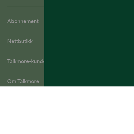
Abonnement
Nettbutikk
Talkmore-kunder
Om Talkmore