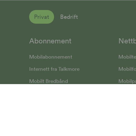
Privat
Bedrift
Abonnement
Nettb
Mobilabonnement
Mobilte
Internett fra Talkmore
Mobilfo
Mobilt Bredbånd
Mobilp
Priser
Smartk
SomNy