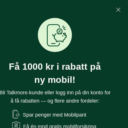
Mine Sider
Søk
0
Få 1000 kr i rabatt på
ny mobil!
Bli Talkmore-kunde eller logg inn på din konto for
å få rabatten — og flere andre fordeler:
 Magnet Deksel
Spar penger med Mobilpant
 Klart
Få én mnd gratis mobilforsikring