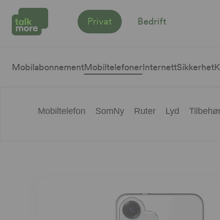
Privat
Bedrift
Mobilabonnement
Mobiltelefoner
Internett
Sikkerhet
K
Mobiltelefon
SomNy
Ruter
Lyd
Tilbehø