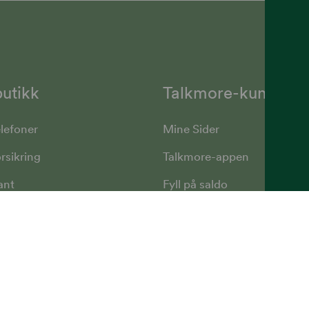
utikk
Talkmore-kunder
lefoner
Mine Sider
rsikring
Talkmore-appen
ant
Fyll på saldo
lokker
Vilkår, angrerett og klage
Kundesenter