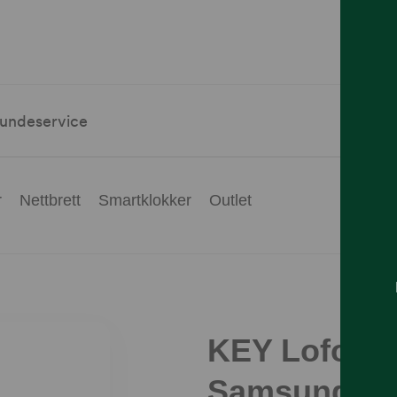
undeservice
r
Nettbrett
Smartklokker
Outlet
KEY Lofoten
Samsung S25