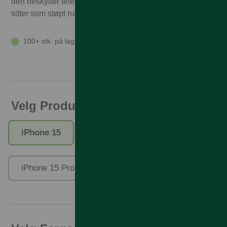
den beskytter telefonen din. Dette tynne silikondekselet
sitter som støpt rundt knappene.
100+ stk. på lager
Velg Produktfamilie
iPhone 15
iPhone 15 Plus
iPhone 15 Pro