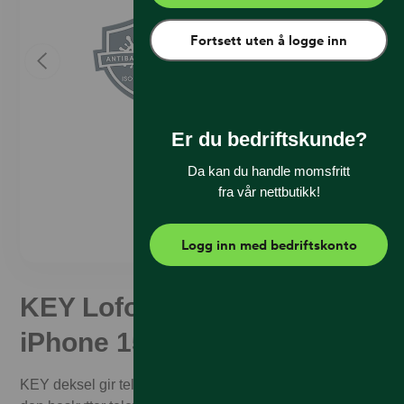
Fortsett uten å logge inn
Er du bedriftskunde?
Da kan du handle momsfritt
fra vår nettbutikk!
Logg inn med bedriftskonto
KEY Lofoten Soft Case
iPhone 15 Clear
KEY deksel gir telefonen en ren utseende samtidig som