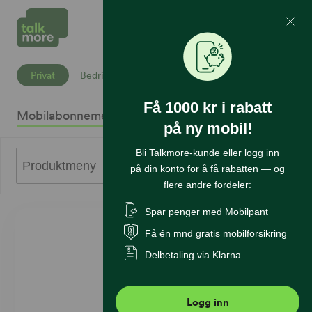
Mine Sider
Søk
Privat
Bedrift
Få 1000 kr i rabatt
Mobilabonnement
Mobiltelefoner
Internett
Sikkerhet
K
på ny mobil!
Bli Talkmore-kunde eller logg inn
0
Produktmeny
på din konto for å få rabatten — og
flere andre fordeler:
Spar penger med Mobilpant
Få én mnd gratis mobilforsikring
Delbetaling via Klarna
Logg inn