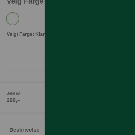
Velg Farge
Valgt Farge: Klar
Betal nå
299,–
Beskrivelse