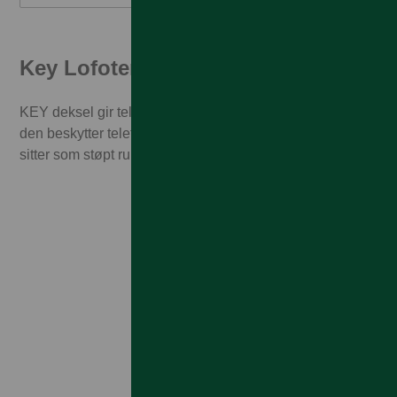
Key Lofoten Soft Case
KEY deksel gir telefonen en ren utseende samtidig som
den beskytter telefonen din. Dette tynne silikondekselet
sitter som støpt rundt knappene.