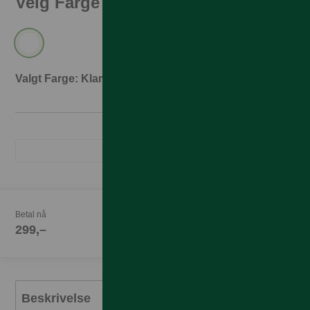
Velg Farge
Valgt Farge: Klar
Betal nå
299,–
Beskrivelse