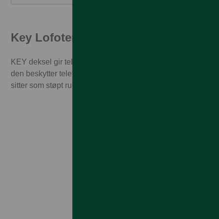
Key Lofoten Soft Case
KEY deksel gir telefonen en ren utseende samtidig som
den beskytter telefonen din. Dette tynne silikondekselet
sitter som støpt rundt knappene.