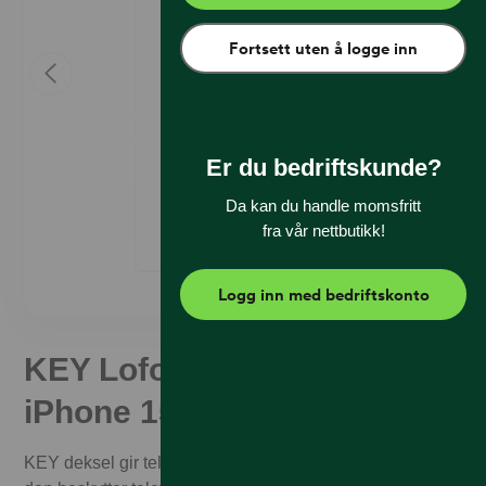
Fortsett uten å logge inn
Er du bedriftskunde?
Da kan du handle momsfritt
fra vår nettbutikk!
Logg inn med bedriftskonto
KEY Lofoten Soft Case
iPhone 15 Pro Clear
KEY deksel gir telefonen en ren utseende samtidig som