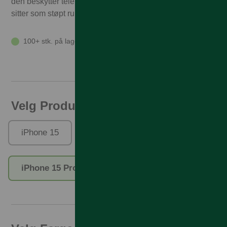
den beskytter telefonen din. Dette tynne silikondekselet
sitter som støpt rundt knappene.
100+ stk. på lager
Velg Produktfamilie
iPhone 15
iPhone 15 Plus
iPhone 15 Pro