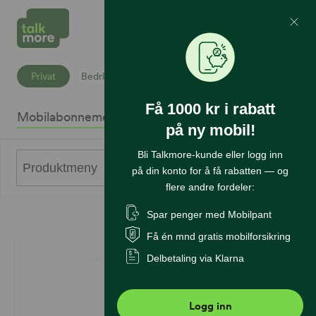
Mine Sider
Søk
Privat
Bedrift
Få 1000 kr i rabatt
Mobilabonnement
Mobiltelefoner
Internett
Sikkerhet
K
på ny mobil!
Bli Talkmore-kunde eller logg inn
0
Produktmeny
på din konto for å få rabatten — og
flere andre fordeler:
Spar penger med Mobilpant
Få én mnd gratis mobilforsikring
Delbetaling via Klarna
Logg inn