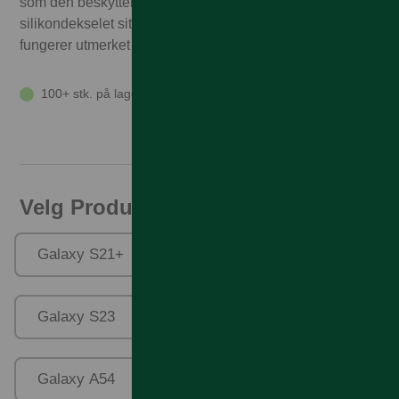
som den beskytter telefonen din. Dette tynne
silikondekselet sitter som støpt rundt knappene og
fungerer utmerket med trådløs lading.
100+ stk. på lager
Velg Produktfamilie
Galaxy S21+
Galaxy S22 Ultra
Galaxy S23
Galaxy S23 Ultra
Galaxy A54
Galaxy S24+