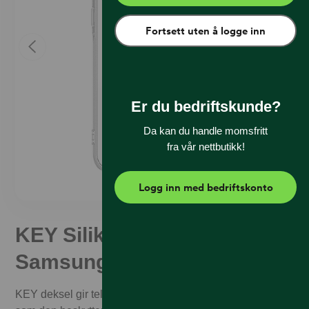
Fortsett uten å logge inn
Er du bedriftskunde?
Da kan du handle momsfritt
fra vår nettbutikk!
Logg inn med bedriftskonto
KEY Silikon Deksel
Samsung A35 Klar
KEY deksel gir telefonen en ren fargerik look samtidig