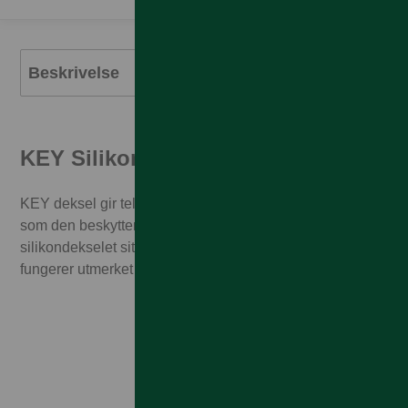
Beskrivelse
KEY Silikondeksel for Samsung
KEY deksel gir telefonen en ren fargerik look samtidig
som den beskytter telefonen din. Dette tynne
silikondekselet sitter som støpt rundt knappene og
fungerer utmerket med trådløs lading.