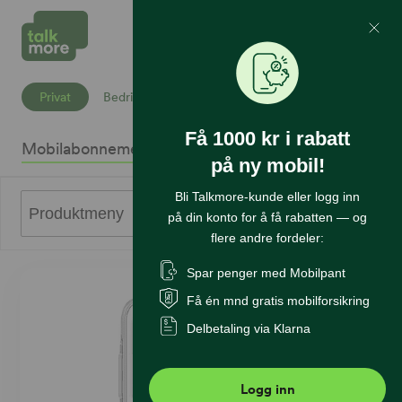
Mine Sider
Søk
Privat
Bedrift
Få 1000 kr i rabatt
Mobilabonnement
Mobiltelefoner
Internett
Sikkerhet
K
på ny mobil!
Bli Talkmore-kunde eller logg inn
0
Produktmeny
på din konto for å få rabatten — og
flere andre fordeler:
Spar penger med Mobilpant
Få én mnd gratis mobilforsikring
Delbetaling via Klarna
Logg inn