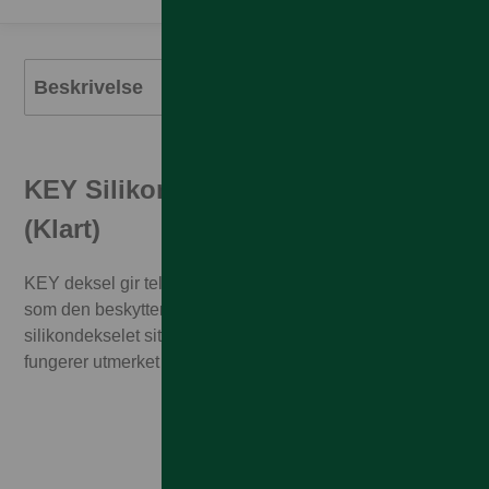
Beskrivelse
KEY Silikondeksel for Samsung
(Klart)
KEY deksel gir telefonen en ren fargerik look samtidig
som den beskytter telefonen din. Dette tynne
silikondekselet sitter som støpt rundt knappene og
fungerer utmerket med trådløs lading.