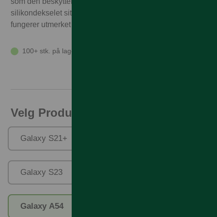
som den beskytter telefonen din. Dette tynne
silikondekselet sitter som støpt rundt knappene og
fungerer utmerket med trådløs lading.
100+ stk. på lager
Velg Produktfamilie
Galaxy S21+
Galaxy S22 Ultra
Galaxy S23
Galaxy S23 Ultra
Galaxy A54
Galaxy S24+