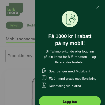
Mine Sider
Søk
Privat
Bedrift
Få 1000 kr i rabatt
Mobilabonnement
Mobiltelefoner
Internett
Sikkerhet
K
på ny mobil!
Bli Talkmore-kunde eller logg inn
0
Produktmeny
på din konto for å få rabatten — og
flere andre fordeler:
Spar penger med Mobilpant
Få én mnd gratis mobilforsikring
Delbetaling via Klarna
Logg inn