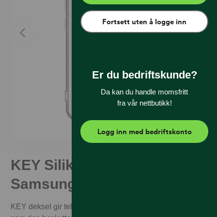
Fortsett uten å logge inn
Er du bedriftskunde?
Da kan du handle momsfritt
fra vår nettbutikk!
Logg inn med bedriftskonto
KEY Silikon Deksel
Samsung A54 Klar
KEY deksel gir telefonen en ren fargerik look samtidig