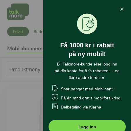
Mine Sider
Søk
Privat
Bedrift
Få 1000 kr i rabatt
Mobilabonnement
Mobiltelefoner
Internett
Sikkerhet
K
på ny mobil!
Bli Talkmore-kunde eller logg inn
0
Produktmeny
på din konto for å få rabatten — og
flere andre fordeler:
Spar penger med Mobilpant
Få én mnd gratis mobilforsikring
Delbetaling via Klarna
Logg inn