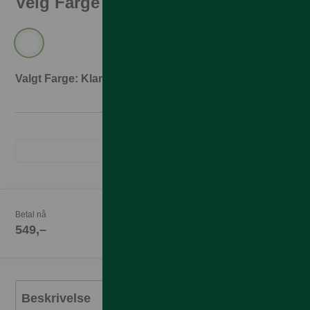
Velg Farge
Valgt Farge: Klar
Betal nå
549,–
Beskrivelse