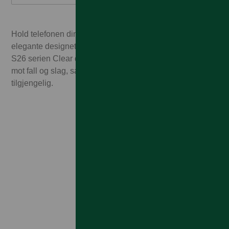
Hold telefonen din beskyttet mens det moderne og
elegante designet settes i fokus med Samsung Galaxy
S26 serien Clear deksel. Dekselet beskytter telefonen
mot fall og slag, samtidig som knapper holdes
tilgjengelig.