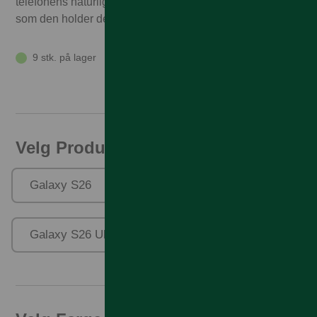
telefonens naturlige skjønnhet skinne gjennom samtidig
som den holder den trygg mot uventede fall og slag.
9 stk. på lager
Velg Produktfamilie
Galaxy S26
Galaxy S26+
Galaxy S26 Ultra