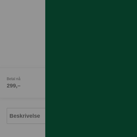
Betal nå
299,–
Beskrivelse