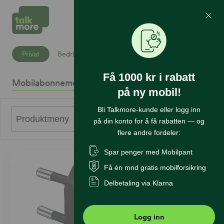
Mine Sider
Søk
Privat
Bedrift
Få 1000 kr i rabatt
Mobilabonnement
Mobiltelefoner
Internett
Sikkerhet
K
på ny mobil!
Bli Talkmore-kunde eller logg inn
0
Produktmeny
på din konto for å få rabatten — og
flere andre fordeler:
Spar penger med Mobilpant
Få én mnd gratis mobilforsikring
Delbetaling via Klarna
Logg inn