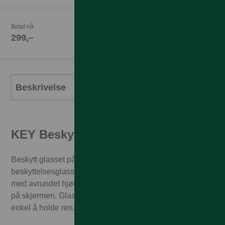
Betal nå
299,–
Beskrivelse
KEY Beskyttelsesglass for iPhone
Beskytt glasset på din iPhone mot riper med transparent
beskyttelsesglass. Tynt kjemisk temperert herdet glass
med avrundet hjørner som legger seg litt nedover kanten
på skjermen. Glasset etterlater ingen fingeravtrykk og er
enkel å holde ren.