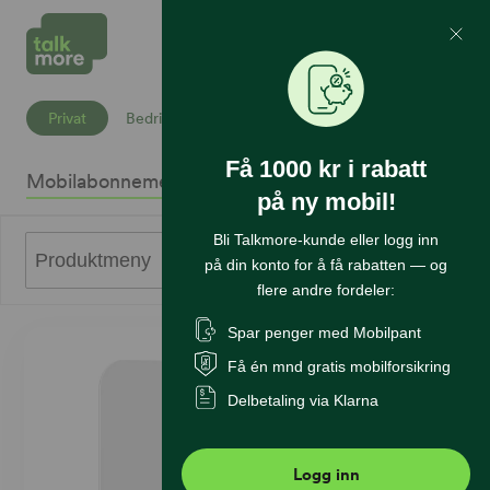
Mine Sider
Søk
Privat
Bedrift
Få 1000 kr i rabatt
Mobilabonnement
Mobiltelefoner
Internett
Sikkerhet
K
på ny mobil!
Bli Talkmore-kunde eller logg inn
0
Produktmeny
på din konto for å få rabatten — og
flere andre fordeler:
Spar penger med Mobilpant
Få én mnd gratis mobilforsikring
Delbetaling via Klarna
Logg inn