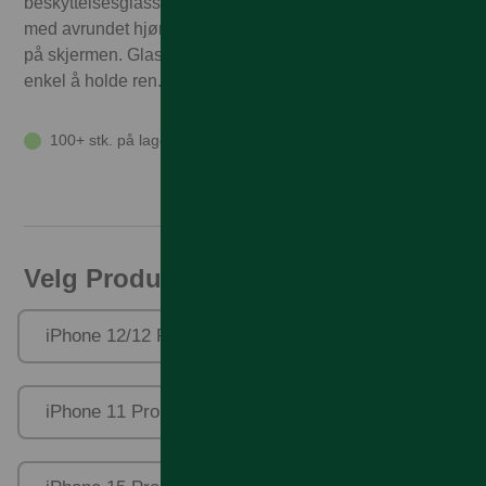
beskyttelsesglass. Tynt kjemisk temperert herdet glass
med avrundet hjørner som legger seg litt nedover kanten
på skjermen. Glasset etterlater ingen fingeravtrykk og er
enkel å holde ren.
100+ stk. på lager
Velg Produktfamilie
iPhone 12/12 Pro
iPhone 11
iPhone 11 Pro
iPhone 15 Pro