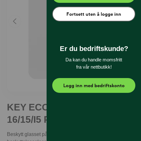
Fortsett uten å logge inn
Er du bedriftskunde?
Da kan du handle momsfritt
fra vår nettbutikk!
Logg inn med bedriftskonto
KEY ECO Glass iPhone
16/15/I5 Pro
Beskytt glasset på din iPhone mot riper med transparent