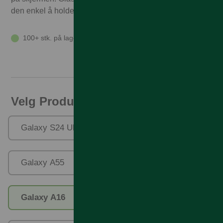
den enkel å holde ren.
100+ stk. på lager
Velg Produktfamilie
Galaxy S24 Ultra
Galaxy A35
Galaxy A55
Galaxy S24 FE
Galaxy A16
Galaxy XCover 7 Pro