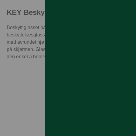
KEY Beskyttelsesglass
Beskytt glasset på mobilen mot riper med transparent
beskyttelsesglass. Tynt kjemisk temperert herdet glass
med avrundet hjørner som legger seg litt nedover kanten
på skjermen. Glasset etterlater ingen fingeravtrykk og
den enkel å holde ren.