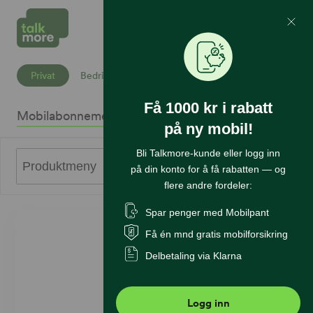
Mine Sider
Søk
Privat
Bedrift
Få 1000 kr i rabatt
Mobilabonnement
Mobiltelefoner
Internett
Sikkerhet
K
på ny mobil!
Bli Talkmore-kunde eller logg inn
0
Produktmeny
på din konto for å få rabatten — og
flere andre fordeler:
Spar penger med Mobilpant
Få én mnd gratis mobilforsikring
Delbetaling via Klarna
Logg inn