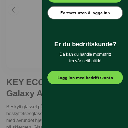
Fortsett uten å logge inn
Er du bedriftskunde?
Da kan du handle momsfritt
fra vår nettbutikk!
Logg inn med bedriftskonto
KEY ECO Glass Samsung
Galaxy A16
Beskytt glasset på mobilen mot riper med transparent
beskyttelsesglass. Tynt kjemisk temperert herdet glass
med avrundet hjørner som legger seg litt nedover kanten
på skjermen. Glasset etterlater ingen fingeravtrykk og