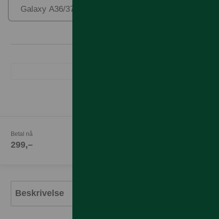
Galaxy A36/37/56/57
Betal nå
299,–
Beskrivelse