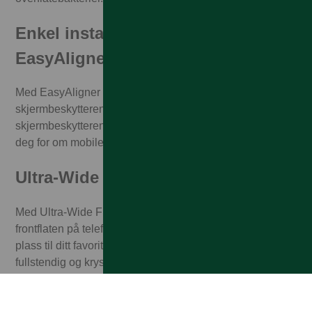
Enkel installasjon med
EasyAligner
Med EasyAligner er det enkelt for deg å feste
skjermbeskytteren perfekt på første forsøk. Når
skjermbeskytteren er installert trenger du ikke å bekymre
deg for om mobilen din faller i bakken mer.
Ultra-Wide Fit
Med Ultra-Wide Fit dekker skjermbeskytteren hele
frontflaten på telefonen din, samtidig som du fortsatt har
plass til ditt favoritt deksel. Skjermbeskytteren gir en
fullstendig og krystallklar visning av skjermen din.