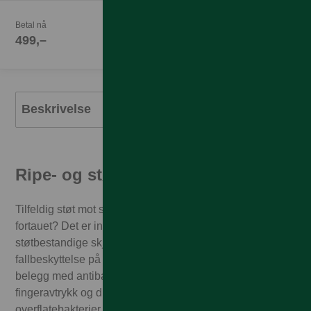
Betal nå
499,–
Beskrivelse
Ripe- og støtbestandig
Tilfeldig støt mot skarpe kanter eller mistet mobilen på
fortauet? Det er ingen match for denne ripe- og
støtbestandige skjermbeskytteren som i tillegg gir
fallbeskyttelse på høyt nivå. I tillegg har den et flekkfritt
belegg med antibakteriell effekt som reduserer spor av
fingeravtrykk og dreper opptil hele 99,99% av vanlige
overflatebakterier.