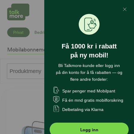
Mine Sider
Søk
Privat
Bedrift
Få 1000 kr i rabatt
Mobilabonnement
Mobiltelefoner
Internett
Sikkerhet
K
på ny mobil!
Bli Talkmore-kunde eller logg inn
0
Produktmeny
på din konto for å få rabatten — og
flere andre fordeler:
Spar penger med Mobilpant
Få én mnd gratis mobilforsikring
Delbetaling via Klarna
Logg inn