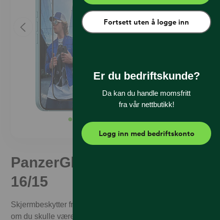
Fortsett uten å logge inn
Er du bedriftskunde?
Da kan du handle momsfritt
fra vår nettbutikk!
Logg inn med bedriftskonto
PanzerGlass Apple iPhone
16/15
Skjermbeskytter fra PanzerGlass™ gir god beskyttelse
om du skulle være uheldig å miste mobilen i bakken og