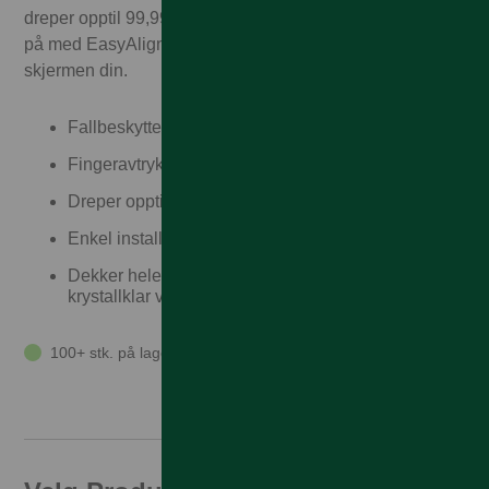
dreper opptil 99,99% av overflatebakterier. Enkel å sette
på med EasyAligner og gir krystallklar visning av
skjermen din.
Fallbeskyttelse på høyt nivå
Fingeravtrykkbestandig
Dreper opptil hele 99,99% av overflatebakterier
Enkel installasjon – perfekt på første forsøk
Dekker hele frontflaten på telefonen din og gir
krystallklar visning
100+ stk. på lager