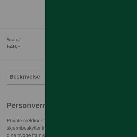
Betal nå
549,–
Beskrivelse
Personvernfilter
Private meldinger. Bankinformasjon. Pin-koder. Med
skjermbeskytter fra PanzerGlass er hemmelighetene
dine trygge fra nysgjerrig øyne på folk som sitter