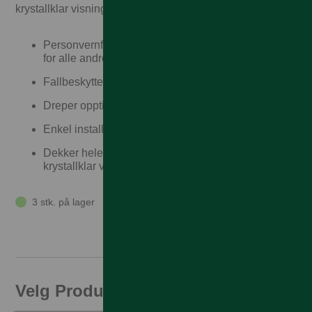
krystallklar visning av skjermen din.
Personvernfilter – innhold på skjermen blir usynlig
for alle andre enn deg
Fallbeskyttelse på høyt nivå
Dreper opptil hele 99,99% av overflatebakterier
Enkel installasjon – perfekt på første forsøk
Dekker hele frontflaten på telefonen din og gir
krystallklar visning
3 stk. på lager
Velg Produktfamilie