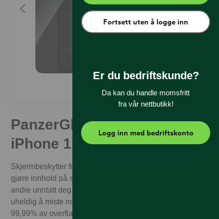
Fortsett uten å logge inn
Er du bedriftskunde?
Da kan du handle momsfritt
fra vår nettbutikk!
PanzerGlass Privacy Apple
Logg inn med bedriftskonto
iPhone 17e/16e/14/13/13 Pro
Skjermbeskytter fra PanzerGlass™ er designet for å
gjøre innhold på skjermen praktisk talt usynlig for alle
andre unntatt deg. God beskyttelse om du skulle være
uheldig å miste mobilen i bakken og dreper opptil
99,99% av overflatebakterier. Enkel å sette på og gir