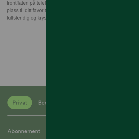
frontflaten på telefonen din, samtidig som du fortsatt har
plass til ditt favoritt deksel. Skjermbeskytteren gir en
fullstendig og krystallklar visning av skjermen din.
Privat
Bedrift
Abonnement