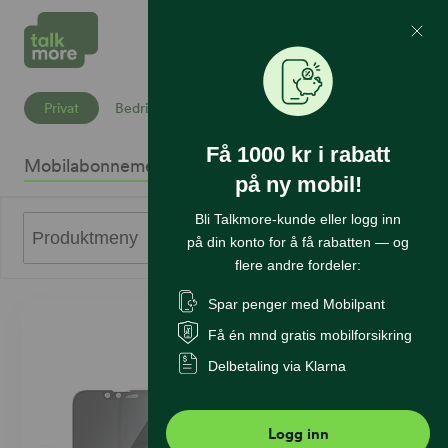
Mine Sider
Søk
Privat
Bedrift
Få 1000 kr i rabatt
Mobilabonnement
Mobiltelefoner
Internett
Sikkerhet
K
på ny mobil!
Bli Talkmore-kunde eller logg inn
0
Produktmeny
på din konto for å få rabatten — og
flere andre fordeler:
Spar penger med Mobilpant
Få én mnd gratis mobilforsikring
Delbetaling via Klarna
Logg inn