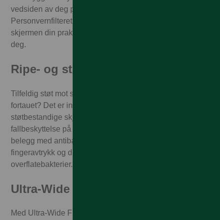
vedsiden av deg på toget, på bussen eller på kontoret.
Personvernfilteret er designet for å gjøre innhold på
skjermen din praktisk talt usynlig for alle andre unntatt
deg.
Ripe- og støvbestandig
Tilfeldig støt mot skarpe kanter eller mistet mobilen på
fortauet? Det er ingen match for denne ripe- og
støtbestandige skjermbeskytteren som i tillegg gir
fallbeskyttelse på høyt nivå. I tillegg har den et flekkfritt
belegg med antibakteriell effekt som reduserer spor av
fingeravtrykk og dreper opptil hele 99,99% av vanlige
overflatebakterier.
Ultra-Wide Fit
Med Ultra-Wide Fit dekker skjermbeskytteren hele