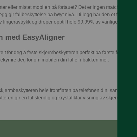
nter eller mistet mobilen på fortauet? Det er ingen match for de
gg gir fallbeskyttelse på høyt nivå. I tillegg har den et flekkfritt
v fingeravtrykk og dreper opptil hele 99,99% av vanlige overflate
on med EasyAligner
lt for deg å feste skjermbeskytteren perfekt på første forsøk. N
 bekymre deg for om mobilen din faller i bakken mer.
jermbeskytteren hele frontflaten på telefonen din, samtidig som du
tteren gir en fullstendig og krystallklar visning av skjermen din.