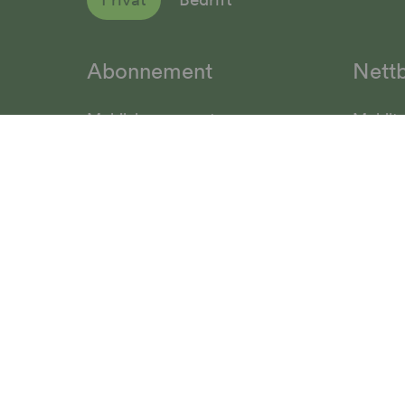
Abonnement
Nettb
Mobilabonnement
Mobilte
Internett fra Talkmore
Mobilfo
Mobilt Bredbånd
Mobilp
Priser
Smartk
SomNy