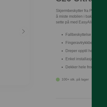
Skjermbeskytter fra PanzerGl
å miste mobilen i bakken og dr
sette på med EasyAligner og gi
Fallbeskyttelse på høyt 
Fingeravtrykkbestandig
Dreper opptil hele 99,99
Enkel installasjon - perfe
Dekker hele frontflaten p
100+ stk. på lager