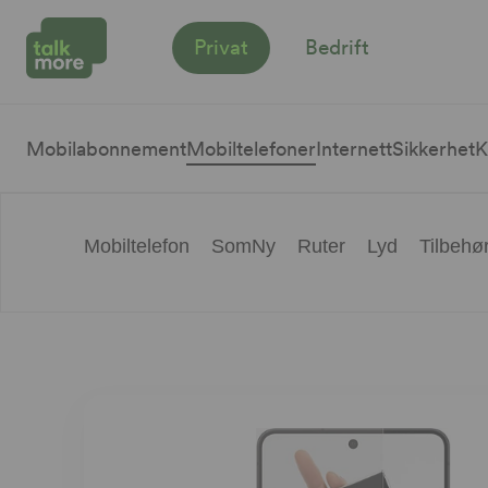
Privat
Bedrift
Mobilabonnement
Mobiltelefoner
Internett
Sikkerhet
K
Mobiltelefon
SomNy
Ruter
Lyd
Tilbehø