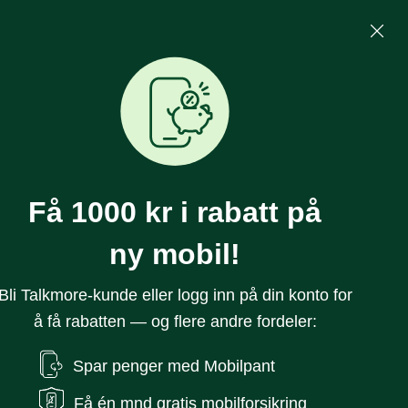
Mine Sider
Søk
0
Få 1000 kr i rabatt på
ny mobil!
Bli Talkmore-kunde eller logg inn på din konto for
å få rabatten — og flere andre fordeler:
s Samsung Galaxy
Spar penger med Mobilpant
Få én mnd gratis mobilforsikring