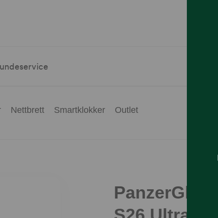
undeservice
r
Nettbrett
Smartklokker
Outlet
PanzerGlas
S26 Ultra