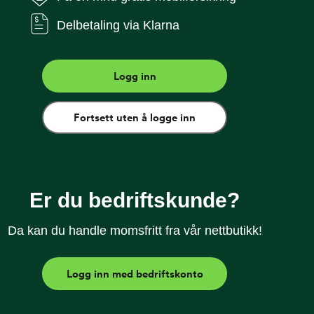
Delbetaling via Klarna
ass™ gir god beskyttelse om du skulle være uheldig
eper opptil 99,99% av overflatebakterier. Enkel å
r krystallklar visning av skjermen din.
Logg inn
nivå
Fortsett uten å logge inn
% av overflatebakterier
kt på første forsøk
Er du bedriftskunde?
å telefonen din og gir krystallklar visning
Da kan du handle momsfritt fra vår nettbutikk!
Logg inn med bedriftskonto