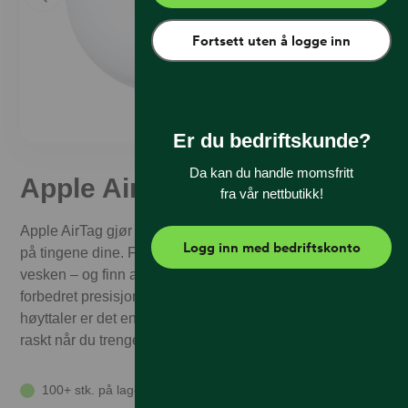
Fortsett uten å logge inn
Er du bedriftskunde?
Da kan du handle momsfritt
Apple AirTag 1 Pack
fra vår nettbutikk!
Apple AirTag gjør det enklere enn noen gang å holde styr
Logg inn med bedriftskonto
på tingene dine. Fest den på nøklene eller legg den i
vesken – og finn alt igjen i
Hvor er?
‑appen. Med
forbedret presisjon, lengre rekkevidde og en kraftigere
høyttaler er det enda enklere å lokalisere tingene dine
raskt når du trenger det.
100+ stk. på lager