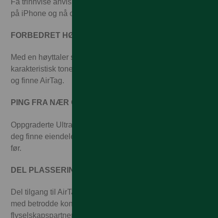
Få trinnvise anvisninger til den bortkomne gjenstanden
på iPhone og nå også Apple Watch.
FORBEDRET HØYTTALER
Med en høyttaler som er 50 % høyere og en ny,
karakteristisk tone er det enklere enn noen gang å høre
og finne AirTag.
PING FRA NÆR OG FJERN
Oppgraderte Ultra Wideband- og Bluetooth‑brikker lar
deg finne eiendelene dine fra enda lengre avstand enn
før.
DEL PLASSERING
Del tilgang til AirTag‑plasseringen midlertidig og sikkert
med betrodde kontakter, tredjeparter eller over 50
flyselskapspartnere hvis du mister noe viktig.