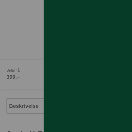
Betal nå
399,–
Beskrivelse