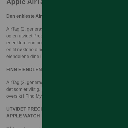
Apple AirTag
Den enkleste AirTag‑en å finne noensinne.
AirTag (2. generasjon) har nå sin høyeste lydstyrke hittil
og en utvidet Precision Finding‑rekkevidde1, slik at det
er enklere enn noen gang å finne eiendelene dine. Fest
én til nøklene dine, og legg en annen i vesken. Spor alle
eiendelene dine i Find My‑appen.
FINN EIENDLENE DINE I FIND MY
AirTag (2. generasjon) hjelper deg å holde oversikt over
det som er viktig. Fest en AirTag på hva du vil, og hold
oversikt i Find My‑appen.
UTVIDET PRECISION FINDING PÅ IPHONE OG
APPLE WATCH