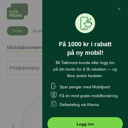
Mine Sider
Søk
Privat
Bedrift
Få 1000 kr i rabatt
Mobilabonnement
Mobiltelefoner
Internett
Sikkerhet
K
på ny mobil!
Bli Talkmore-kunde eller logg inn
0
Produktmeny
på din konto for å få rabatten — og
flere andre fordeler:
Spar penger med Mobilpant
Få én mnd gratis mobilforsikring
Delbetaling via Klarna
Logg inn