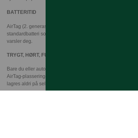
BATTERITID
AirTag (2. generasjon) fungerer i mer enn ett år med et
standardbatteri som du enkelt kan bytte når iPhone
varsler deg.
TRYGT, HØRT, FUNNET
Bare du eller autoriserte brukere kan se
AirTag‑plasseringen din, og posisjonsdata og -historikk
lagres aldri på selve AirTag.
MER BÆREKRAFTIG DESIGN
Den nyeste AirTag‑en har 85 % resirkulert plast i
kabinettet og 100 % fiberbasert emballasje.