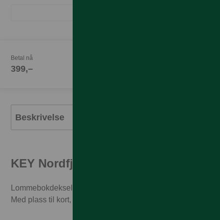
Betal nå
399,–
Beskrivelse
KEY Nordfjord Wallet for Samsung
Lommebokdeksel som beskytter din Samsung telefon.
Med plass til kort, penger og kvitteringer.