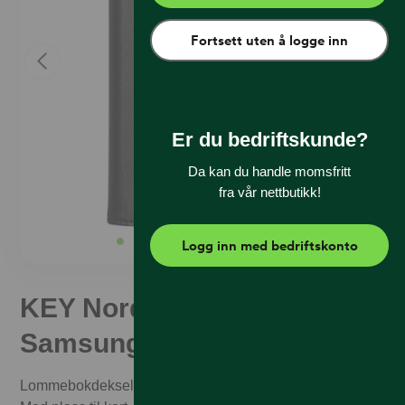
Fortsett uten å logge inn
Er du bedriftskunde?
Da kan du handle momsfritt
fra vår nettbutikk!
Logg inn med bedriftskonto
KEY Nordfjord Wallet
Samsung A56/36 Svart
Lommebokdeksel som beskytter din Samsung telefon.