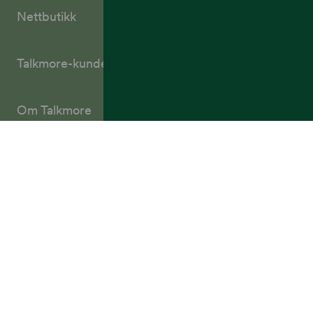
Nettbutikk
Talkmore-kunder
Om Talkmore