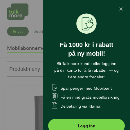
Mine Sider
Søk
Privat
Bedrift
Få 1000 kr i rabatt
Mobilabonnement
Mobiltelefoner
Internett
Sikkerhet
K
på ny mobil!
Bli Talkmore-kunde eller logg inn
0
Produktmeny
på din konto for å få rabatten — og
flere andre fordeler:
Spar penger med Mobilpant
Få én mnd gratis mobilforsikring
Delbetaling via Klarna
Logg inn