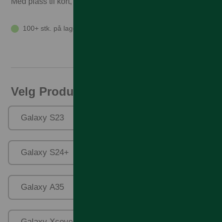
Med plass til kort, penger og kvitteringer.
100+ stk. på lager
Velg Produktfamilie
Galaxy S23
Galaxy S23 Ultra
Galaxy S24+
Galaxy S24 Ultra
Galaxy A35
Galaxy A55
Galaxy Xcover 7
Galaxy S24 FE