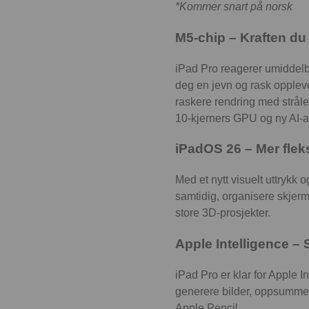
*Kommer snart på norsk
M5-chip – Kraften du
iPad Pro reagerer umiddelba
deg en jevn og rask oppleve
raskere rendring med strål
10-kjerners GPU og ny AI-a
iPadOS 26 – Mer fleksi
Med et nytt visuelt uttrykk 
samtidig, organisere skjerm
store 3D-prosjekter.
Apple Intelligence –
iPad Pro er klar for Apple 
generere bilder, oppsummere
Apple Pencil.