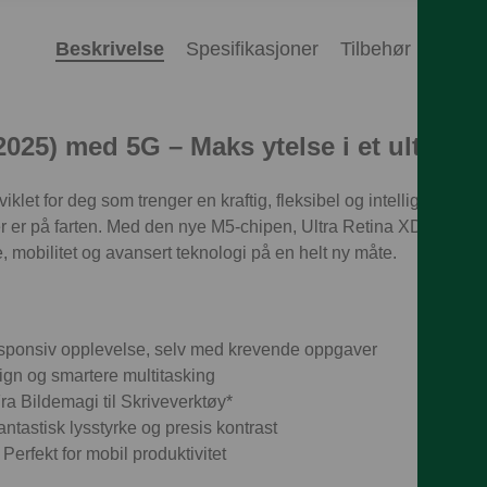
Beskrivelse
Spesifikasjoner
Tilbehør
2025) med 5G – Maks ytelse i et ultratyn
iklet for deg som trenger en kraftig, fleksibel og intelligent enhe
ler er på farten. Med den nye M5-chipen, Ultra Retina XDR-skje
 mobilitet og avansert teknologi på en helt ny måte.
sponsiv opplevelse, selv med krevende oppgaver
gn og smartere multitasking
ra Bildemagi til Skriveverktøy*
ntastisk lysstyrke og presis kontrast
 Perfekt for mobil produktivitet