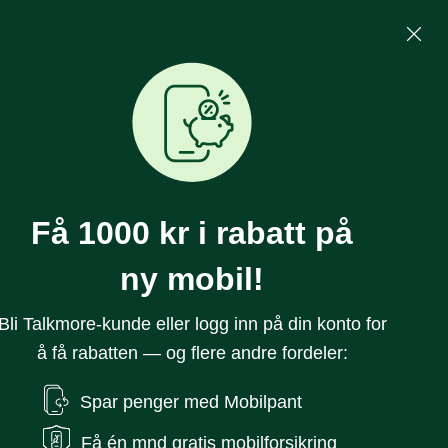
Mine Sider
Søk
0
Få 1000 kr i rabatt på
ny mobil!
Bli Talkmore-kunde eller logg inn på din konto for
å få rabatten — og flere andre fordeler:
ro 13" 5G (2025) 256
Spar penger med Mobilpant
art
Få én mnd gratis mobilforsikring