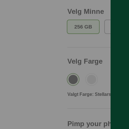
Velg Minne
256 GB
512 G
Velg Farge
Valgt Farge: Stellarsvart
Pimp your phone!