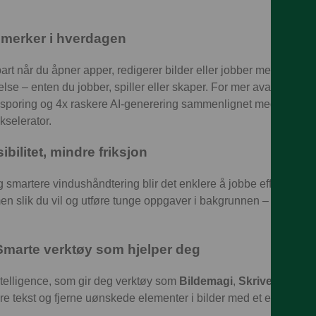
 merker i hverdagen
rt når du åpner apper, redigerer bilder eller jobber med store f
lse – enten du jobber, spiller eller skaper. For mer avanserte be
esporing og 4x raskere AI-generering sammenlignet med tidliger
kselerator.
bilitet, mindre friksjon
og smartere vindushåndtering blir det enklere å jobbe effektivt. 
en slik du vil og utføre tunge oppgaver i bakgrunnen – som redi
 Smarte verktøy som hjelper deg
Intelligence, som gir deg verktøy som
Bildemagi
,
Skriveverktøy
 tekst og fjerne uønskede elementer i bilder med et enkelt tryk