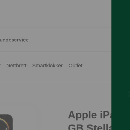
undeservice
r
Nettbrett
Smartklokker
Outlet
Apple iPad P
GB Stellarsv