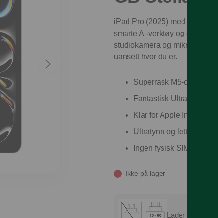
iPad Pro (2025) med M5-chip o
smarte AI-verktøy og en fantas
studiokamera og mikrofoner, er 
uansett hvor du er.
Superrask M5-chip – supe
Fantastisk Ultra Retina X
Klar for Apple Intelligen
Ultratynn og lett – med h
Ingen fysisk SIM – bare
Ikke på lager
Lader er ikke in