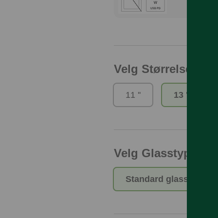
Velg Størrelse i t
11 ''
13 ''
Velg Glasstype
Standard glass