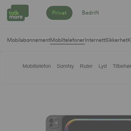
Privat
Bedrift
Mobilabonnement
Mobiltelefoner
Internett
Sikkerhet
K
Mobiltelefon
SomNy
Ruter
Lyd
Tilbehø