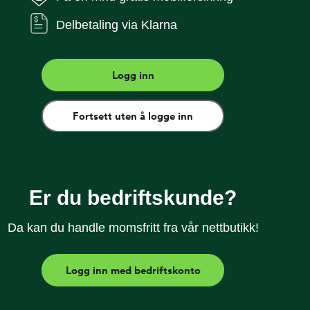
Delbetaling via Klarna
g Ultra Retina XDR-skjerm gir deg ekstrem ytelse,
tisk visuell opplevelse. Med 5G, Wi-Fi 7,
den perfekt for både jobb, kreativitet og innhold –
Logg inn
Fortsett uten å logge inn
rrask ytelse for jobb og kreativitet
DR-skjerm – lyssterk og full av detaljer
ce – med smarte verktøy for tekst og bilder
eldagsbatteri og hurtiglading
Er du bedriftskunde?
 sømløs 5G med eSIM fra Talkmore
Da kan du handle momsfritt fra vår nettbutikk!
Logg inn med bedriftskonto
kludert