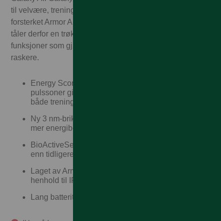
til velvære, trening og hverdag. Klokken er laget av
forsterket Armor Aluminium2, har IP68-klassifisering – og
tåler derfor en trøkk, opptil 40 timers batteritid og AI-
funksjoner som gjør alt både enklere, smartere og
raskere.
Energy Score, Booster Card og personlige
pulssoner gir innsikt og planer som maksimerer
både treningen og restitusjonen
Ny 3 nm-brikke som gjør klokken mer intuitiv og
mer energibesparende
BioActiveSensor2 gjør pulsmålingen mer nøyaktig
enn tidligere versjon
Laget av Armor Aluminum2, tåler vann og støv i
henhold til IP68-klassen
Lang batteritid på opptil 40 timer