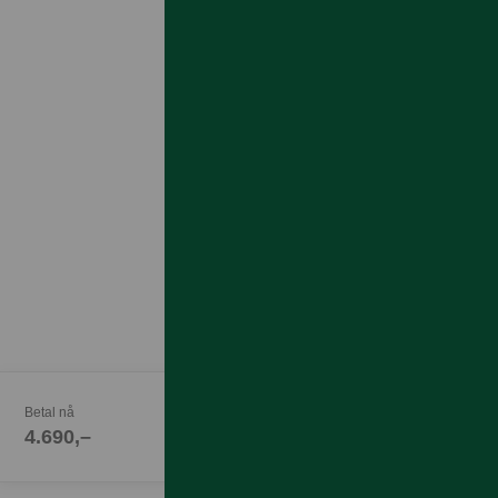
Betal nå
4.690,–