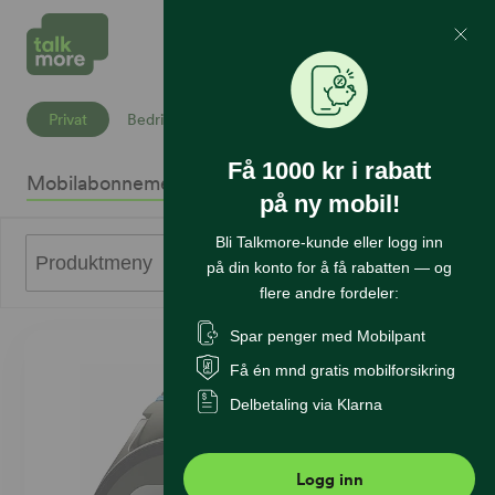
Mine Sider
Søk
Privat
Bedrift
Få 1000 kr i rabatt
Mobilabonnement
Mobiltelefoner
Internett
Sikkerhet
K
på ny mobil!
Bli Talkmore-kunde eller logg inn
0
Produktmeny
på din konto for å få rabatten — og
flere andre fordeler:
Spar penger med Mobilpant
Få én mnd gratis mobilforsikring
Delbetaling via Klarna
Logg inn