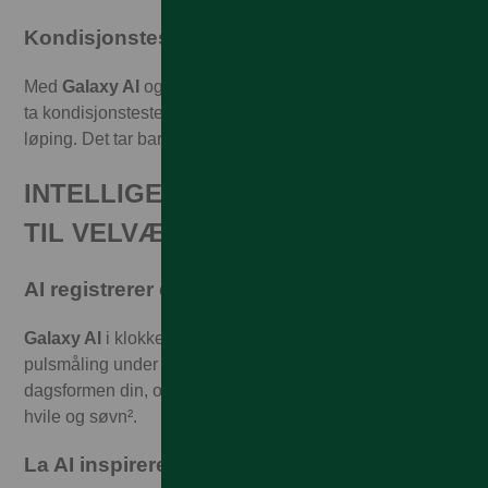
Kondisjonstest på et øyeblikk
Med
Galaxy AI
og avanserte sensorer i klokken kan du
ta kondisjonstester utendørs, både på sykkel og med
løping. Det tar bare ti minutter!
INTELLIGENTE AI-FUNKSJONER
TIL VELVÆRE
AI registrerer dagsformen
Galaxy AI
i klokken analyserer sensorenes kontinuerlige
pulsmåling under søvn og i våken tid. Klokken viser
dagsformen din, og du får en personlig plan for trening,
hvile og søvn².
La AI inspirere deg