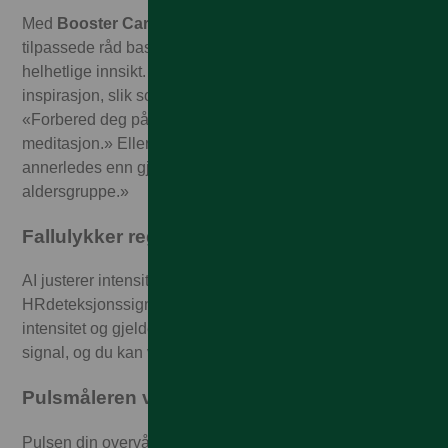
Med
Booster Card i Samsung Health-appen
får du
tilpassede råd basert på
Galaxy AI
s grundige analyse og
helhetlige innsikt. Få påminnelser, nyttig informasjon og
inspirasjon, slik som: «Nå er det på tide å ta det rolig.»
«Forbered deg på sengetid med avslappende
meditasjon.» Eller: «Hvilepulsen din i forrige uke var
annerledes enn gjennomsnittsintervallet for din
aldersgruppe.»
Fallulykker registreres umiddelbart
AI justerer intensiteten og perioden for
HRdeteksjonssignalet etter å ha registrert bevegelsens
intensitet og gjeldende høyde. Falldetektoren avgir
signal, og du kan varsle umiddelbart hvis du har falt³.
Pulsmåleren vil deg vel
Pulsen din overvåkes kontinuerlig. Du blir varslet hvis