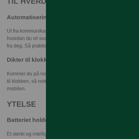
TIL HVERDAGEN
Automatisering av svarene dine
Ut fra kommunikasjonen din lærer
Galaxy AI
i klokken
hvordan du vil svare, og automatiserer deretter svarene
fra deg. Så praktisk når du har hendene fulle.
Dikter til klokken, få teksten på mobilen
Kommer du på noe lurt og vil skrive det ned raskt: Dikter
til klokken, så noteres og oppsummeres teksten på
mobilen.
YTELSE
Batteriet holder og holder
Et sterkt og intelligent batteri gjør at du har lang brukstid,