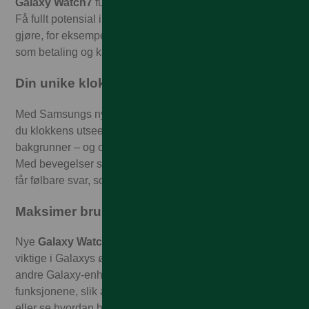
Galaxy Watch7
fungerer naturligvis med de fleste apper.
Få fullt potensial i klokken med apper for alt du vil og må
gjøre, for eksempel trening, velvære og hverdagslige ting
som betaling og kart.
Din unike klokke med One UI 6
Med Samsungs nyeste grensesnitt,
One UI 6
, designer
du klokkens utseende med kule 3D-figurer og uskarpe
bakgrunner – og organiserer apper slik du vil ha dem.
Med bevegelser samhandler du enkelt med klokken og
får følbare svar, som vibrasjoner.
Maksimer bruken i økosystemet
Nye
Galaxy Watch Ultra
og
Galaxy Watch7
Series er
viktige i Galaxys økosystem. Med enkel tilkobling til
andre Galaxy-enheter får du mer ut av de ulike
funksjonene, slik at du kan ta bilde direkte fra håndleddet
eller se hvordan bildene på mobilen ser ut på