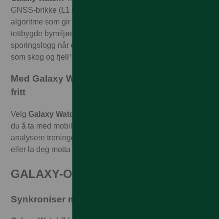
GNSS-brikke (L1+L5) med to frekvenser og en avansert
algoritme som gir deg økt posisjonsnøyaktighet i
tettbygde bymiljøer. Det betyr også at du får en jevnere
sporingslogg når du bruker klokken i utfordrende miljøer
som skog og fjell⁷.
Med Galaxy Watch7 4G med eSIM står du
fritt
Velg
Galaxy Watch7
4G-modellen med eSIM, så slipper
du å ta med mobilen når du trener. Klokken kan både
analysere treningen – og deretter betale for proteinbaren
eller la deg motta samtaler.
GALAXY-OPPLEVELSER
Synkroniser med favorittappene dine