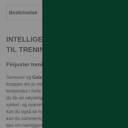
Beskrivelse
INTELLIGENTE AI-FUNKSJONER
TIL TRENING
Finjuster treningen med AI
Sensorer og
Galaxy AI
¹ samarbeider for å bli kjent med
kroppen din jo mer du bruker klokken. Puls og
temperatur i hvile og aktivitet måles kontinuerlig, slik at
du får en nøyaktig analyse og kan perfeksjonere løpe-,
sykkel- og svømmeøktene dine. I tillegg til lengde og tid
kan du også se hvor høyt du har klatret. Via GPX-filer
kan du sammenligne treningsøktene dine – men også få
tips om nærliggende ruter som kan passe for deg.