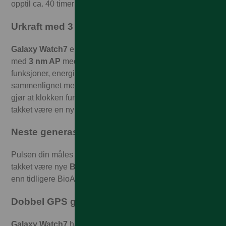
opptil ca. 40 timer⁶.
Urkraft med 3 nm AP-brikkesett
Galaxy Watch7
er den første smartklokken som drives
med
3 nm AP
med fem kjerner. Den gir kraft til Galaxy AI-
funksjoner, energieffektiviteten er forbedret med ca. 30%
sammenlignet med forrige Samsung Galaxy Watch og
gjør at klokken fungerer smidigere og svarer raskere
takket være en ny brikke og algoritme.
Neste generasjon BioActiveSensor2
Pulsen din måles like nøyaktig under trening og søvn
takket være nye
BioActiveSensor2
– enda mer nøyaktig
enn tidligere BioActiveSensor.
Dobbel GPS gir mer nøyaktig navigering
Galaxy Watch7
har forbedret GPS-ytelse med en ny