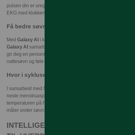
pulsen din er uregelmessig i en periode, slik at du kan ta
EKG med klokken og få mer informasjon⁴.
Få bedre søvnvaner
Med
Galaxy AI
i klokken får du en grundig søvnanalyse.
Galaxy AI
samarbeider med Samsung Health-appen og
gir deg en personlig utformet plan slik at du kan få bedre
nattesøvn og føle deg mer opplagt på dagtid.
Hvor i syklusen er du?
I samarbeid med Natural Cycles får du hjelp til å vite når
neste menstruasjon og eggløsning skjer – ut fra
temperaturen på huden din, som klokkens sensorer
måler under søvn.
INTELLIGENTE AI-FUNKSJONER