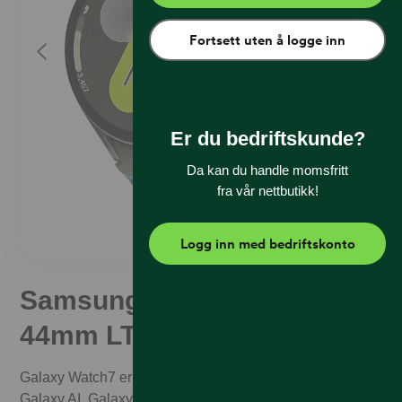
Fortsett uten å logge inn
Er du bedriftskunde?
Da kan du handle momsfritt
fra vår nettbutikk!
Logg inn med bedriftskonto
Samsung Galaxy Watch7
44mm LTE Green
Galaxy Watch7 er Samsung første smartklokke med
Galaxy AI. Galaxy Watch7 er en enestående smartklokke