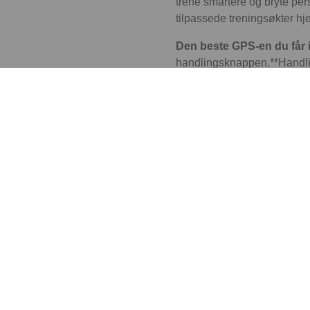
trene smartere og bryte per
tilpassede treningsøkter hjel
Den beste GPS-en du får i
handlingsknappen.**Handling
treningsøkt på null komma n
4G. Du kommer langt med
Med et mobilabonnement er 
Avanser med avanserte m
tilpasset treningsøkt på klo
treningsøkter utendørs og m
VO2‑maks.
Hold øye med treningsm
tid, slik at det blir enklere
opp til en stor konkurranse.
Følg med på pulssonene 
automatisk basert på helsed