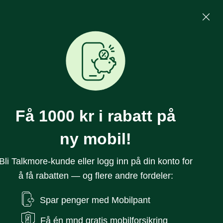
Mine Sider
Søk
0
Få 1000 kr i rabatt på
ny mobil!
Bli Talkmore-kunde eller logg inn på din konto for
å få rabatten — og flere andre fordeler:
 Ultra 3 49mm
Spar penger med Mobilpant
n, Blue/Klarblå Trail
Få én mnd gratis mobilforsikring