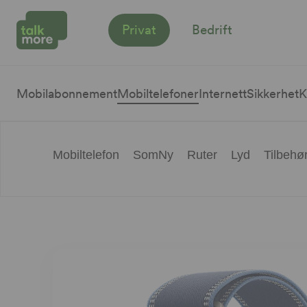
Privat
Bedrift
Mobilabonnement
Mobiltelefoner
Internett
Sikkerhet
K
Mobiltelefon
SomNy
Ruter
Lyd
Tilbehø