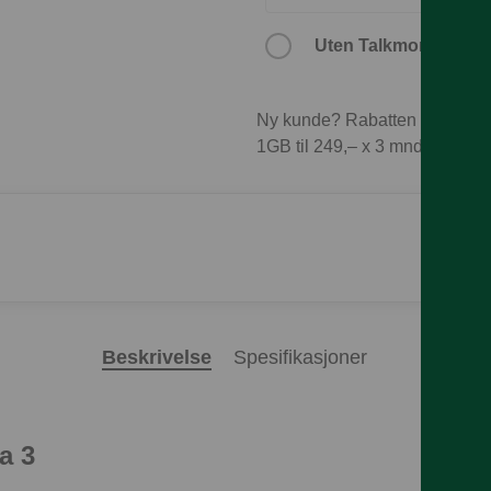
Uten Talkmore-abon
Ny kunde? Rabatten forutset
1GB til 249,– x 3 mnd = 747,
Beskrivelse
Spesifikasjoner
a 3