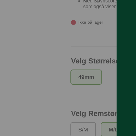
Med Søvnscore får du et le
som også viser deg hvor
Ikke på lager
Velg Størrelse på 
49mm
Velg Remstørrelse
S/M
M/L