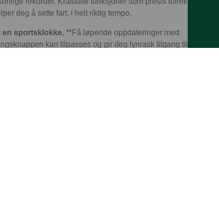
sonlige rekorder. Kraftfulle funksjoner som presis tofrekvent GP
per deg å sette fart, i helt riktig tempo.
 en sportsklokke.
**Få løpende oppdateringer med
sknappen kan tilpasses og gir deg lynrask tilgang til en rekke 
iks, gå til neste intervall, marker et segment og mye, mye mer. A
 klokken.
Ultra 3 har innebygd mobilnett, så du kan få med deg 
det mulig å nå deg så godt som hvor som helst – selv om iPhon
ålinger.
Spor fremgangen din med målinger som løpskraft og ry
kken eller iPhonen din, kan du legge til intervaller med aktivitet
er. Og når løpeturen er over kan du få et estimat på maksimalt
engden.
Nyttig innsikt fra Treningsmengde-funksjonen viser hvor
 å planlegge når du bør kjøre på og når du bør hvilke. Det er spesi
dine.
Hold øye med intensitetsnivået under trening ved hjelp a
ataene dine. Juster dem manuelt og opprett varsler.