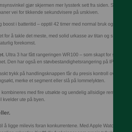
ynsvinkel gjør skjermen mer lyssterk sett fra siden. Strømeff
aner vei for tikkende sekundvisere på urskiven.
boost i batteritid – opptil 42 timer med normal bruk og opptil 7
et for å takle det meste, med solid urkasse av titan og skjerm av 
aturlig forekomst.
t.
Ultra 3 har fått rangeringen WR100 – som skapt for sportsdyk
ighet. Den har også en støvbestandighetsrangering på IP6X.
skt trykk på handlingsknappen får du presis kontroll over en re
ingsøkt, merke et segment eller slå på lommelykten.
 kombineres med fire utsøkte og uendelig allsidige remmer som
til kvelder ute på byen.
ller.
il å ligge milevis foran konkurrentene. Med Apple Watch Ultra 3 f