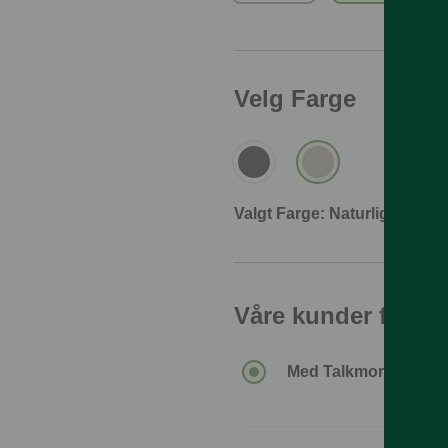
Velg Farge
Valgt Farge: Naturlig
Våre kunder får de
Med Talkmore-abonn