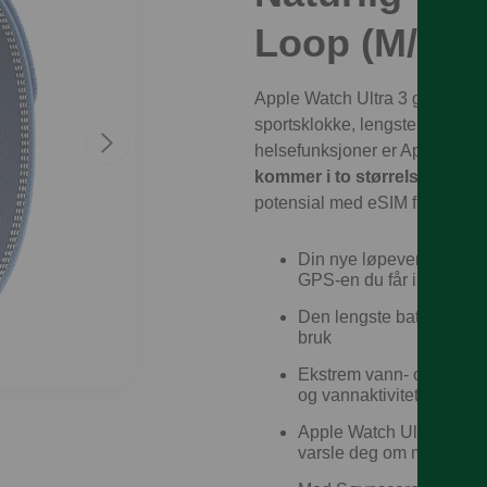
Loop (M/L)
Apple Watch Ultra 3 gir deg ur
sportsklokke, lengste batteri
helsefunksjoner er Apple Wat
kommer i to størrelser: S/
potensial med eSIM fra
Talkm
Din nye løpevenn med a
GPS-en du får i en sport
Den lengste batteritiden
bruk
Ekstrem vann- og støvbes
og vannaktiviteter i høy 
Apple Watch Ultra 3 kan r
varsle deg om mulig høyt