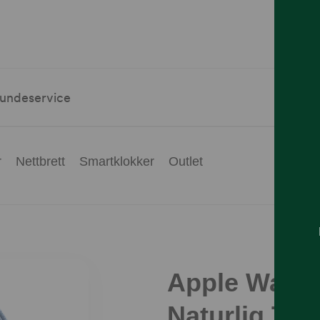
undeservice
r
Nettbrett
Smartklokker
Outlet
Apple Watch
Naturlig Tita