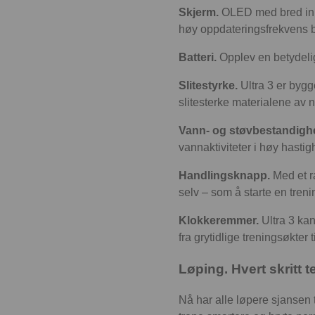
Skjerm.
OLED med bred inns
høy oppdateringsfrekvens b
Batteri.
Opplev en betydelig 
Slitestyrke.
Ultra 3 er bygg
slitesterke materialene av n
Vann- og støvbestandighe
vannaktiviteter i høy hast
Handlingsknapp.
Med et ra
selv – som å starte en tren
Klokkeremmer.
Ultra 3 kan
fra grytidlige treningsøkter 
Løping. Hvert skritt te
Nå har alle løpere sjansen t