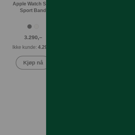
Apple Watch SE 3
Sport Band
3.290,–
Ikke kunde:
4.290,–
Kjøp nå