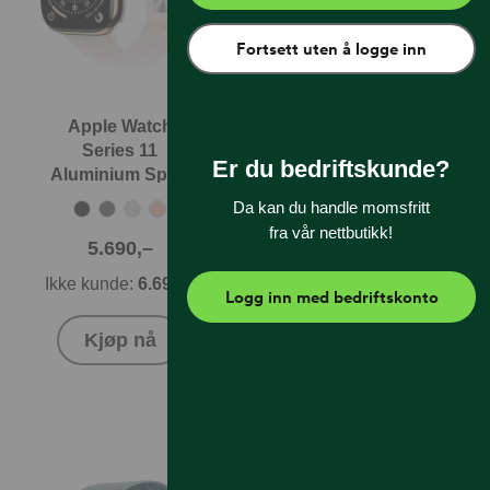
Fortsett uten å logge inn
Apple Watch
Apple Watch
Series 11
Series 11 Titan
Er du bedriftskunde?
Aluminium Sport
Milanese Loop
Band
Da kan du handle momsfritt
fra vår nettbutikk!
5.690,–
8.590,–
Ikke kunde:
6.690,–
Ikke kunde:
9.590,–
Logg inn med bedriftskonto
Kjøp nå
Kjøp nå