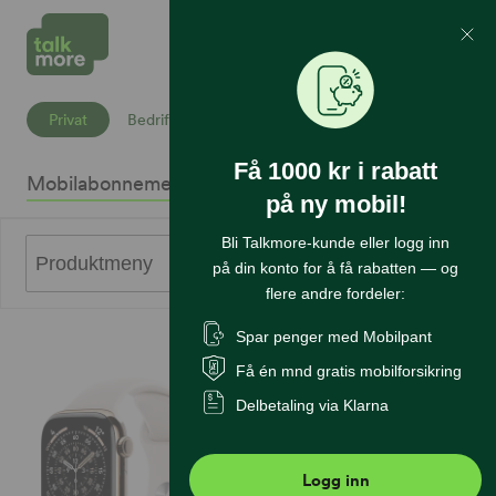
Mine Sider
Søk
Privat
Bedrift
Få 1000 kr i rabatt
Mobilabonnement
Mobiltelefoner
Internett
Sikkerhet
K
på ny mobil!
Bli Talkmore-kunde eller logg inn
0
Produktmeny
på din konto for å få rabatten — og
flere andre fordeler:
Spar penger med Mobilpant
Få én mnd gratis mobilforsikring
Delbetaling via Klarna
Logg inn