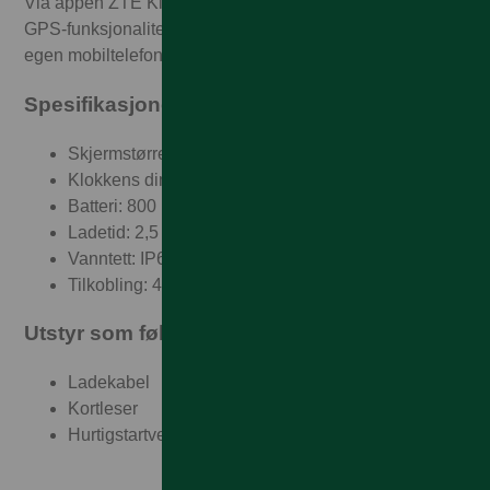
Via appen ZTE Kids kan foreldre administrere kontakter,
GPS-funksjonalitet og klokkeinnstillinger direkte fra sin
egen mobiltelefon.
Spesifikasjoner:
Skjermstørrelse: 1.83’’
Klokkens dimensjoner: 56*42*13.9mm
Batteri: 800 mAh
Ladetid: 2,5 timer
Vanntett: IP67
Tilkobling: 4G, WiFi og Bluetooth 4.0
Utstyr som følger med:
Ladekabel
Kortleser
Hurtigstartveiledning