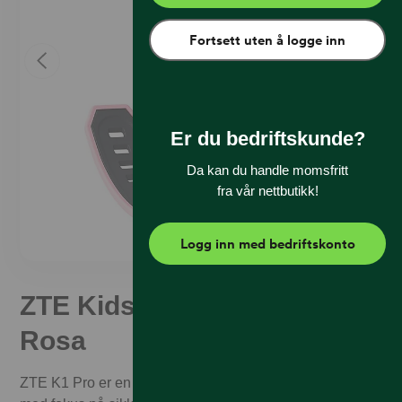
Fortsett uten å logge inn
Er du bedriftskunde?
Da kan du handle momsfritt
fra vår nettbutikk!
Logg inn med bedriftskonto
ZTE Kids Watch K1 Pro
Rosa
ZTE K1 Pro er en smartklokke utviklet spesielt for barn,