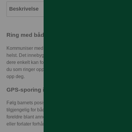
Beskrivelse
Ring med både lyd og video
Kommuniser med barnet ditt når som helst, hvor som
helst. Det innebygde kameraet på 2 megapiksler gjør at
dere enkelt kan foreta toveis-videosamtaler, enten det er
du som ringer opp barnet, eller det er barnet som ringer
opp deg.
GPS-sporing i sanntid
Følg barnets posisjon i sanntid via appen ZTE Kids,
tilgjengelig for både iOS og Android. Via appen kan
foreldre blant annet få varslinger når barnet ankommer
eller forlater forhåndsdefinerte geografiske områder.