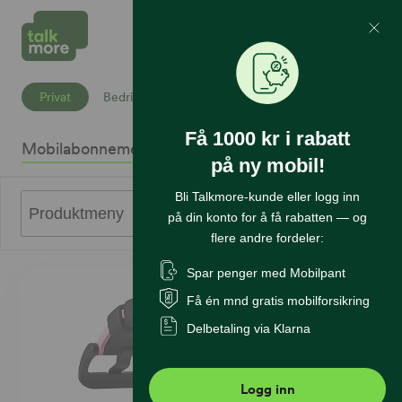
Mine Sider
Søk
Privat
Bedrift
Få 1000 kr i rabatt
Mobilabonnement
Mobiltelefoner
Internett
Sikkerhet
K
på ny mobil!
Bli Talkmore-kunde eller logg inn
0
Produktmeny
på din konto for å få rabatten — og
flere andre fordeler:
Spar penger med Mobilpant
Få én mnd gratis mobilforsikring
Delbetaling via Klarna
Logg inn