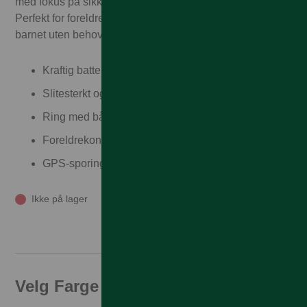
med fokus på sikkerhet, brukervennlighet og moro.
Perfekt for foreldre som ønsker å holde kontakt med
barnet uten behov for mobiltelefon.
Kraftig batteri som varer i flere dager
Slitesterkt og vanntett design
Ring med både lyd og video
Foreldrekontroll via app
GPS-sporing i sanntid
Ikke på lager
Velg Farge