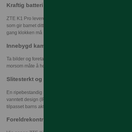
Kraftig batteri som varer lenge
ZTE K1 Pro leveres med et batteri på hele 800 mAh, noe
som gir barnet ditt opptil 100 timers bruk mellom hver
gang klokken må lades.
Innebygd kamera
Ta bilder og foreta videosamtaler direkte fra klokken – en
morsom måte å holde kontakten på.
Slitesterkt og vanntett design
En ripebestandig skjerm kombinert med et støv- og
vanntett design (IP67), gjør K1 Pro til en klokke perfekt
tilpasset barns aktive hverdag.
Foreldrekontroll via app