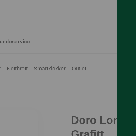
undeservice
r
Nettbrett
Smartklokker
Outlet
Doro Lomme
Grafitt