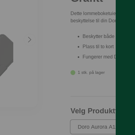
Dette lommeboketuiet med mag
beskyttelse til din Doro Aurora
Beskytter både skjermen
Plass til to kort
Fungerer med Doro trådlø
1 stk. på lager
Velg Produktfamili
Doro Aurora A11