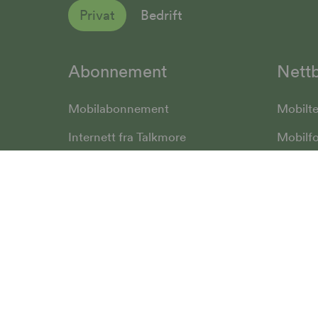
Privat
Bedrift
Abonnement
Nettb
Mobilabonnement
Mobilte
Internett fra Talkmore
Mobilfo
Mobilt Bredbånd
Mobilp
Priser
Smartk
SomNy