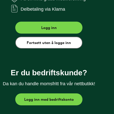
Delbetaling via Klarna
netlås og praktiske kortlommer gir holdbar
 telefon.
Logg inn
 og telefonens bakside
Fortsett uten å logge inn
st ladestativ
Er du bedriftskunde?
Da kan du handle momsfritt fra vår nettbutikk!
e
Logg inn med bedriftskonto
Doro Aurora A31