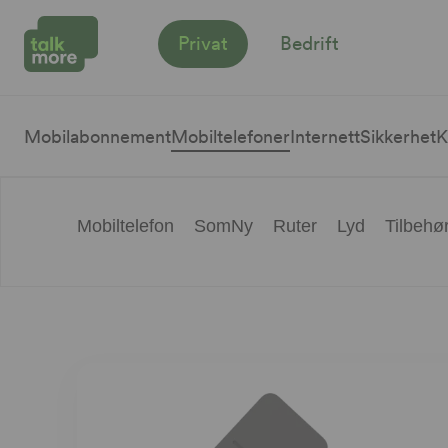
Privat
Bedrift
Mobilabonnement
Mobiltelefoner
Internett
Sikkerhet
K
Mobiltelefon
SomNy
Ruter
Lyd
Tilbehø