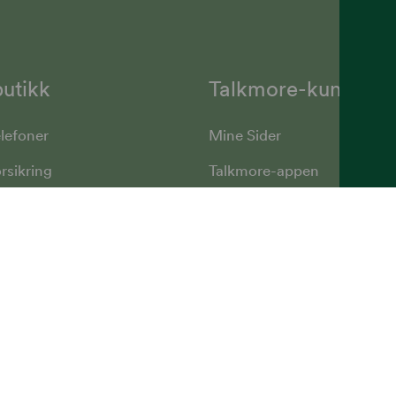
utikk
Talkmore-kunder
lefoner
Mine Sider
rsikring
Talkmore-appen
ant
Fyll på saldo
lokker
Vilkår, angrerett og klage
Kundesenter