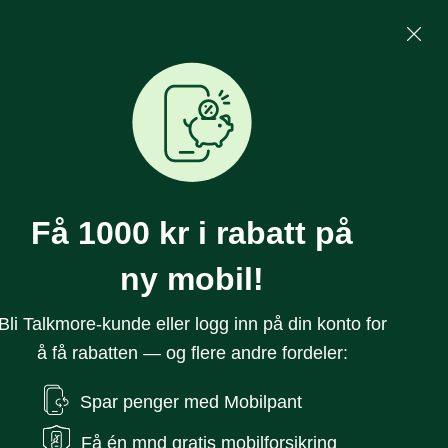
Mine Sider
Søk
0
Få 1000 kr i rabatt på
ny mobil!
Bli Talkmore-kunde eller logg inn på din konto for
å få rabatten — og flere andre fordeler:
bok Deksel A31
Spar penger med Mobilpant
Få én mnd gratis mobilforsikring