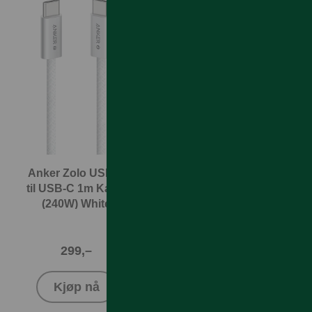
Anker Zolo USB-C
Apple 240W USB-
til USB-C 1m Kabel
C til USB-C
(240W) White
ladekabel 2m
White
299,–
399,–
Kjøp nå
Kjøp nå