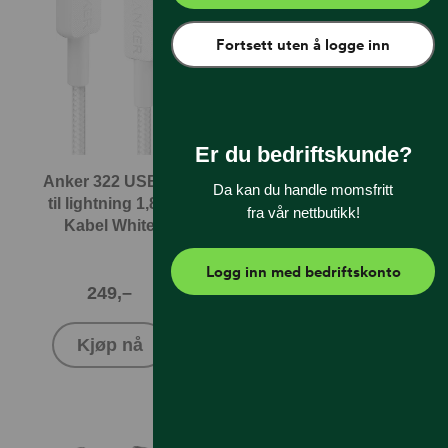
Fortsett uten å logge inn
Er du bedriftskunde?
Anker 322 USB-C
Anker USB-C til
Da kan du handle momsfritt
til lightning 1,8m
USB-C Kabel
fra vår nettbutikk!
Kabel White
(240W)
Logg inn med bedriftskonto
249,–
249,–
Kjøp nå
Kjøp nå