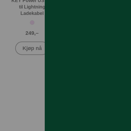
KEY Power USB-C
KEY Power USB-C
til Lightning
til USB-C
Ladekabel
Ladekabel 1m
249,–
179,–
Kjøp nå
Kjøp nå