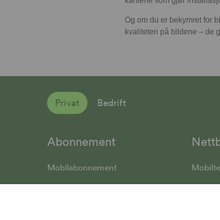
kantene som gjør installasj
Og om du er bekymret for bi
kvaliteten på bildene – de gi
Privat
Bedrift
Abonnement
Nettb
Mobilabonnement
Mobilte
Internett fra Talkmore
Mobilfo
Mobilt Bredbånd
Mobilp