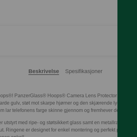
Beskrivelse
Spesifikasjoner
 Hoops®! PanzerGlass® Hoops® Camera Lens Protector holder k
nharde gulv, støt mot skarpe hjørner og den skjærende lyden av 
 lar telefonens farge skinne gjennom og fremhever det naturli
r utstyrt med ripe- og støtsikkert glass samt en metallramme so
 ut. Ringene er designet for enkel montering og perfekt passform.