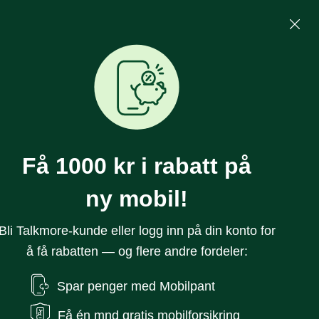
Mine Sider
Søk
0
Få 1000 kr i rabatt på
ny mobil!
Bli Talkmore-kunde eller logg inn på din konto for
å få rabatten — og flere andre fordeler:
s Camera Hoops Z
Spar penger med Mobilpant
Få én mnd gratis mobilforsikring