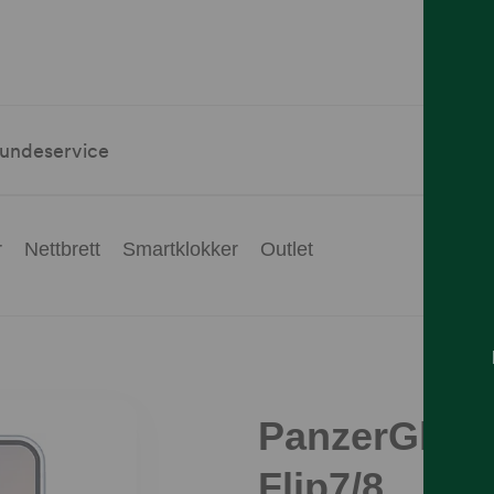
undeservice
r
Nettbrett
Smartklokker
Outlet
PanzerGlas
Flip7/8