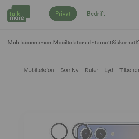
Privat
Bedrift
Mobilabonnement
Mobiltelefoner
Internett
Sikkerhet
K
Mobiltelefon
SomNy
Ruter
Lyd
Tilbehø