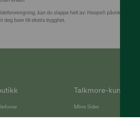
onen enkel!
ldeforvrengning, kan du slappe helt av: Hoops® påvirker verken 
r deg bare litt ekstra trygghet.
utikk
Talkmore-kunder
lefoner
Mine Sider
rsikring
Talkmore-appen
ant
Fyll på saldo