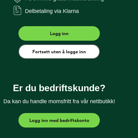
Delbetaling via Klarna
 beskytter kameralinsene på enheten mot riper og
 på bildene du tar. Produktet er laget av herdet glass
Logg inn
Fortsett uten å logge inn
e
Er du bedriftskunde?
axy A56
Galaxy Z Flip7 FE
Da kan du handle momsfritt fra vår nettbutikk!
Logg inn med bedriftskonto
Galaxy Z Fold8
Galaxy Z Fold7/8